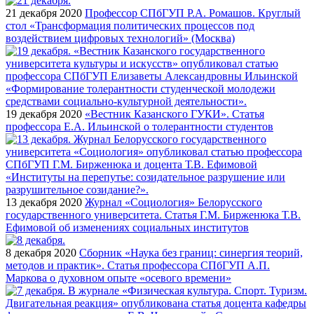
21 декабря 2020
Профессор СПбГУП Р.А. Ромашов. Круглый
стол «Трансформация политических процессов под
воздействием цифровых технологий» (Москва)
19 декабря 2020
«Вестник Казанского ГУКИ». Статья
профессора Е.А. Ильинской о толерантности студентов
13 декабря 2020
Журнал «Социология» Белорусского
государственного университета. Статья Г.М. Бирженюка Т.В.
Ефимовой об изменениях социальных институтов
8 декабря 2020
Сборник «Наука без границ: синергия теорий,
методов и практик». Статья профессора СПбГУП А.П.
Маркова о духовном опыте «осевого времени»