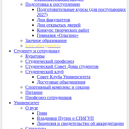
Подготовка к поступлению
Подготовительные курсы (для поступающих
2027)
Дни факультетов
Дни открытых дверей
Конкурс творческих работ
Гимназия «Ольгино»
Заочное образование
Блог абитуриента
Студенту и сотруднику
Кураторы
Студенческий профсоюз
Студенческий Совет Дома студентов
Студенческий клуб
Совет Клуба Университета
Досуговые объединения
Спортивный комплекс и секции
Питание
Профсоюз сотрудников
Университет
О вузе
Гимн
Владимир Путин о СПбГУП
Лицензия и свидетельство об аккредитации
Структура