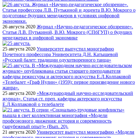
26 августа 2020
Журнал «Научно-педагогическое обозрение».
Статья Л.В. Путькиной, В.Ю. Мокрого (СПбГУП) о будущих
менеджерах в цифровой экономике
25 августа 2020
Университет выпустил монографию
Почетного профессора Университета Д.Н. Катышевой
«Русский балет: традиции одухотворенного танца»
25 августа 2020
«Международный научно-исследовательский
журнал». Статья ст. преп. кафедры актерского искусства
Е.Л.Колпаковой о телебалете
21 августа 2020
Университет выпустил монографию «Модели
профсоюзного движения: история и современность