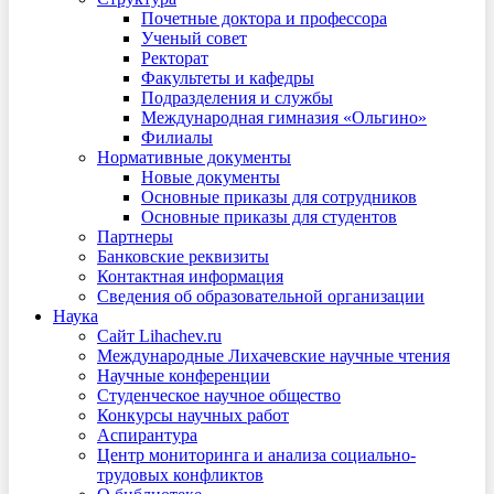
Почетные доктора и профессора
Ученый совет
Ректорат
Факультеты и кафедры
Подразделения и службы
Международная гимназия «Ольгино»
Филиалы
Нормативные документы
Новые документы
Основные приказы для сотрудников
Основные приказы для студентов
Партнеры
Банковские реквизиты
Контактная информация
Сведения об образовательной организации
Наука
Сайт Lihachev.ru
Международные Лихачевские научные чтения
Научные конференции
Студенческое научное общество
Конкурсы научных работ
Аспирантура
Центр мониторинга и анализа социально-
трудовых конфликтов