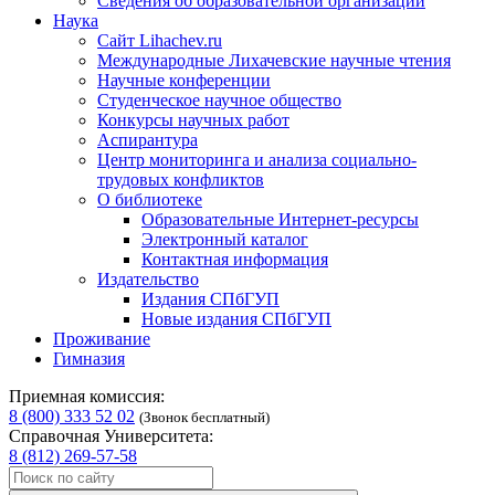
Сведения об образовательной организации
Наука
Сайт Lihachev.ru
Международные Лихачевские научные чтения
Научные конференции
Студенческое научное общество
Конкурсы научных работ
Аспирантура
Центр мониторинга и анализа социально-
трудовых конфликтов
О библиотеке
Образовательные Интернет-ресурсы
Электронный каталог
Контактная информация
Издательство
Издания СПбГУП
Новые издания СПбГУП
Проживание
Гимназия
Приемная комиссия:
8 (800) 333 52 02
(Звонок бесплатный)
Справочная Университета:
8 (812) 269-57-58