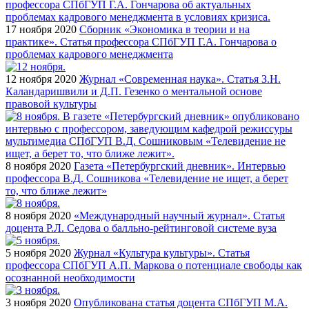
17 ноября 2020
Сборник «Экономика в теории и на
практике». Статья профессора СПбГУП Г.А. Гончарова о
проблемах кадрового менеджмента
12 ноября 2020
Журнал «Современная наука». Статья З.Н.
Каландаришвили и Д.П. Гезенко о ментальной основе
правовой культуры
8 ноября 2020
Газета «Петербургский дневник». Интервью
профессора В.Д. Сошникова «Телевидение не ищет, а берет
то, что ближе лежит»
8 ноября 2020
«Международный научный журнал». Статья
доцента Р.Л. Седова о балльно-рейтинговой системе вуза
5 ноября 2020
Журнал «Культура культуры». Статья
профессора СПбГУП А.П. Маркова о потенциале свободы как
осознанной необходимости
3 ноября 2020
Опубликована статья доцента СПбГУП М.А.