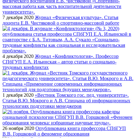
7 декабря 2020
Журнал «Физическая культура». Статья
доцента Е.В. Чистяковой о спортивно-массовой работе
4 декабря 2020
Журнал «Конфликтология». Профессор
СПбГУП Е.А. Ильинская – автор статьи о социально-
трудовых конфликтах
1 декабря 2020
«Вестник Томского гос. пед. университета».
Статья В.Ю. Мокрого и А.В. Спицына об информационных
технологиях подготовки менеджеров
26 ноября 2020
Опубликована книга профессора СПбГУП
В.В. Горшковой о феномене образования