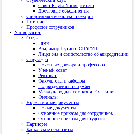
Студенческий клуб
Совет Клуба Университета
Досуговые объединения
Спортивный комплекс и секции
Питание
Профсоюз сотрудников
Университет
О вузе
Гимн
Владимир Путин о СПбГУП
Лицензия и свидетельство об аккредитации
Структура
Почетные доктора и профессора
Ученый совет
Ректорат
Факультеты и кафедры
Подразделения и службы
Международная гимназия «Ольгино»
Филиалы
Нормативные документы
Новые документы
Основные приказы для сотрудников
Основные приказы для студентов
Партнеры
Банковские реквизиты