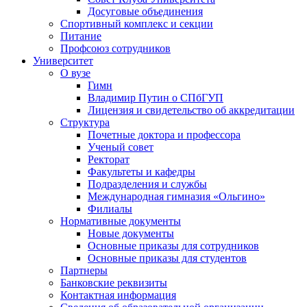
Досуговые объединения
Спортивный комплекс и секции
Питание
Профсоюз сотрудников
Университет
О вузе
Гимн
Владимир Путин о СПбГУП
Лицензия и свидетельство об аккредитации
Структура
Почетные доктора и профессора
Ученый совет
Ректорат
Факультеты и кафедры
Подразделения и службы
Международная гимназия «Ольгино»
Филиалы
Нормативные документы
Новые документы
Основные приказы для сотрудников
Основные приказы для студентов
Партнеры
Банковские реквизиты
Контактная информация