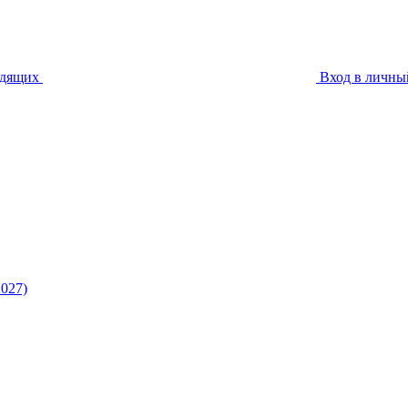
идящих
Вход в личны
027)