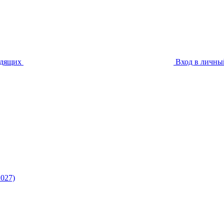
идящих
Вход в личны
027)