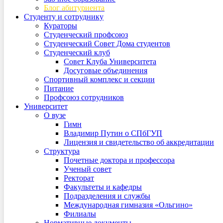
Блог абитуриента
Студенту и сотруднику
Кураторы
Студенческий профсоюз
Студенческий Совет Дома студентов
Студенческий клуб
Совет Клуба Университета
Досуговые объединения
Спортивный комплекс и секции
Питание
Профсоюз сотрудников
Университет
О вузе
Гимн
Владимир Путин о СПбГУП
Лицензия и свидетельство об аккредитации
Структура
Почетные доктора и профессора
Ученый совет
Ректорат
Факультеты и кафедры
Подразделения и службы
Международная гимназия «Ольгино»
Филиалы
Нормативные документы