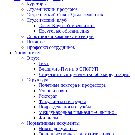
Кураторы
Студенческий профсоюз
Студенческий Совет Дома студентов
Студенческий клуб
Совет Клуба Университета
Досуговые объединения
Спортивный комплекс и секции
Питание
Профсоюз сотрудников
Университет
О вузе
Гимн
Владимир Путин о СПбГУП
Лицензия и свидетельство об аккредитации
Структура
Почетные доктора и профессора
Ученый совет
Ректорат
Факультеты и кафедры
Подразделения и службы
Международная гимназия «Ольгино»
Филиалы
Нормативные документы
Новые документы
Основные приказы для сотрудников