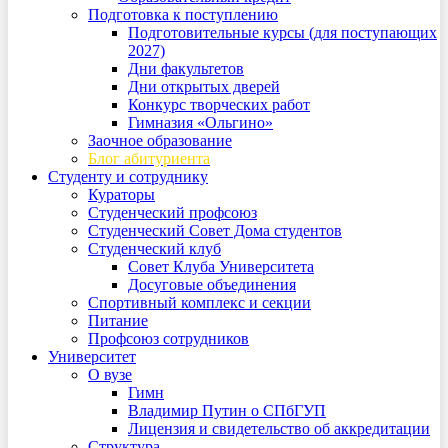
Подготовка к поступлению
Подготовительные курсы (для поступающих
2027)
Дни факультетов
Дни открытых дверей
Конкурс творческих работ
Гимназия «Ольгино»
Заочное образование
Блог абитуриента
Студенту и сотруднику
Кураторы
Студенческий профсоюз
Студенческий Совет Дома студентов
Студенческий клуб
Совет Клуба Университета
Досуговые объединения
Спортивный комплекс и секции
Питание
Профсоюз сотрудников
Университет
О вузе
Гимн
Владимир Путин о СПбГУП
Лицензия и свидетельство об аккредитации
Структура