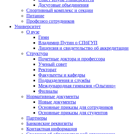
Досуговые объединения
Спортивный комплекс и секции
Питание
Профсоюз сотрудников
Университет
О вузе
Гимн
Владимир Путин о СПбГУП
Лицензия и свидетельство об аккредитации
Структура
Почетные доктора и профессора
Ученый совет
Ректорат
Факультеты и кафедры
Подразделения и службы
Международная гимназия «Ольгино»
Филиалы
Нормативные документы
Новые документы
Основные приказы для сотрудников
Основные приказы для студентов
Партнеры
Банковские реквизиты
Контактная информация