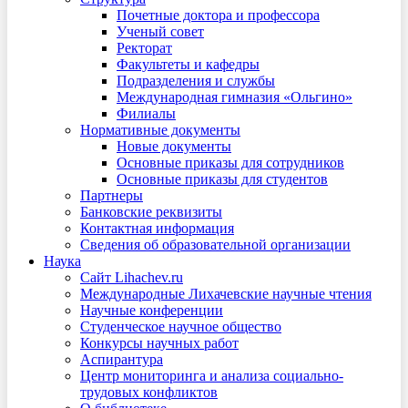
Почетные доктора и профессора
Ученый совет
Ректорат
Факультеты и кафедры
Подразделения и службы
Международная гимназия «Ольгино»
Филиалы
Нормативные документы
Новые документы
Основные приказы для сотрудников
Основные приказы для студентов
Партнеры
Банковские реквизиты
Контактная информация
Сведения об образовательной организации
Наука
Сайт Lihachev.ru
Международные Лихачевские научные чтения
Научные конференции
Студенческое научное общество
Конкурсы научных работ
Аспирантура
Центр мониторинга и анализа социально-
трудовых конфликтов