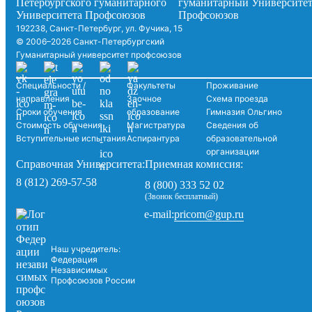
192238, Санкт-Петербург, ул. Фучика, 15
© 2006–2026 Санкт-Петербургский
Гуманитарный университет профсоюзов
Специальности /
Факультеты
Проживание
направления
Заочное
Схема проезда
Сроки обучения
образование
Гимназия Ольгино
Стоимость обучения
Магистратура
Сведения об
Вступительные испытания
Аспирантура
образовательной
организации
Справочная Университета:
Приемная комиссия:
8 (812) 269-57-58
8 (800) 333 52 02
(Звонок бесплатный)
pricom@gup.ru
e-mail:
Наш учредитель:
Федерация
Независимых
Профсоюзов России