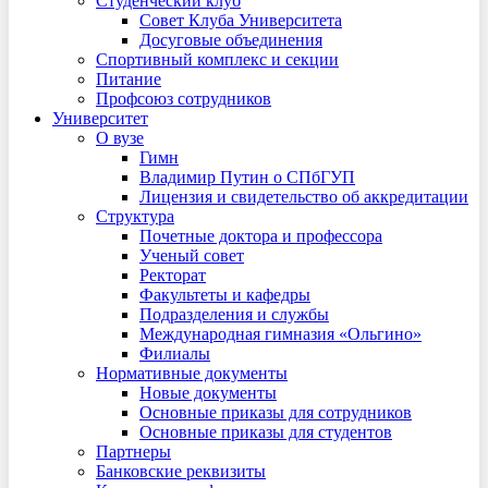
Студенческий клуб
Совет Клуба Университета
Досуговые объединения
Спортивный комплекс и секции
Питание
Профсоюз сотрудников
Университет
О вузе
Гимн
Владимир Путин о СПбГУП
Лицензия и свидетельство об аккредитации
Структура
Почетные доктора и профессора
Ученый совет
Ректорат
Факультеты и кафедры
Подразделения и службы
Международная гимназия «Ольгино»
Филиалы
Нормативные документы
Новые документы
Основные приказы для сотрудников
Основные приказы для студентов
Партнеры
Банковские реквизиты