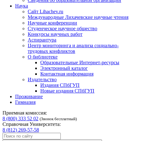
Сведения об образовательной организации
Наука
Сайт Lihachev.ru
Международные Лихачевские научные чтения
Научные конференции
Студенческое научное общество
Конкурсы научных работ
Аспирантура
Центр мониторинга и анализа социально-
трудовых конфликтов
О библиотеке
Образовательные Интернет-ресурсы
Электронный каталог
Контактная информация
Издательство
Издания СПбГУП
Новые издания СПбГУП
Проживание
Гимназия
Приемная комиссия:
8 (800) 333 52 02
(Звонок бесплатный)
Справочная Университета:
8 (812) 269-57-58