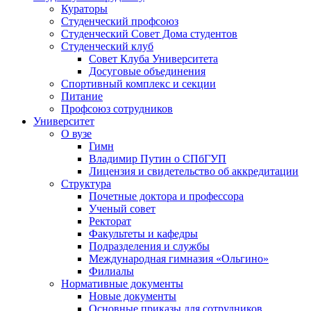
Кураторы
Студенческий профсоюз
Студенческий Совет Дома студентов
Студенческий клуб
Совет Клуба Университета
Досуговые объединения
Спортивный комплекс и секции
Питание
Профсоюз сотрудников
Университет
О вузе
Гимн
Владимир Путин о СПбГУП
Лицензия и свидетельство об аккредитации
Структура
Почетные доктора и профессора
Ученый совет
Ректорат
Факультеты и кафедры
Подразделения и службы
Международная гимназия «Ольгино»
Филиалы
Нормативные документы
Новые документы
Основные приказы для сотрудников