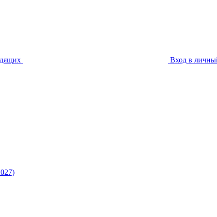
идящих
Вход в личны
027)