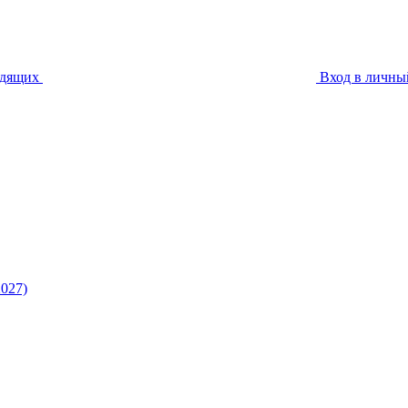
идящих
Вход в личны
027)