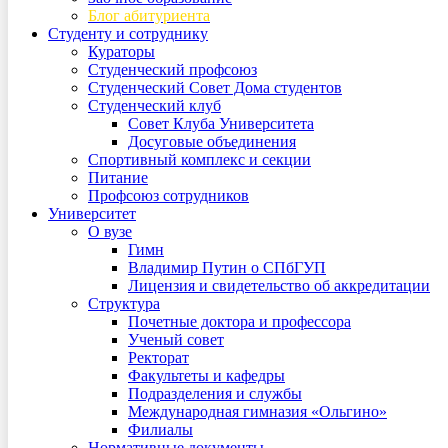
Блог абитуриента
Студенту и сотруднику
Кураторы
Студенческий профсоюз
Студенческий Совет Дома студентов
Студенческий клуб
Совет Клуба Университета
Досуговые объединения
Спортивный комплекс и секции
Питание
Профсоюз сотрудников
Университет
О вузе
Гимн
Владимир Путин о СПбГУП
Лицензия и свидетельство об аккредитации
Структура
Почетные доктора и профессора
Ученый совет
Ректорат
Факультеты и кафедры
Подразделения и службы
Международная гимназия «Ольгино»
Филиалы
Нормативные документы