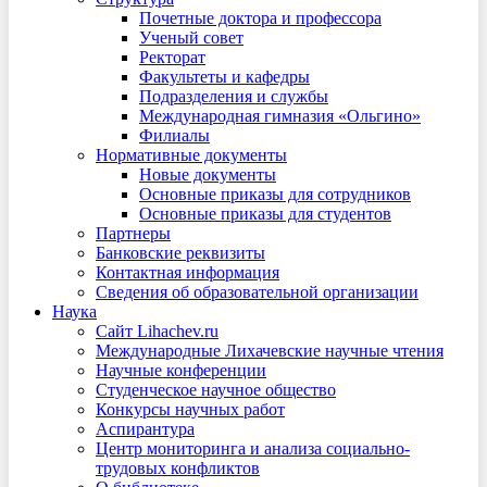
Почетные доктора и профессора
Ученый совет
Ректорат
Факультеты и кафедры
Подразделения и службы
Международная гимназия «Ольгино»
Филиалы
Нормативные документы
Новые документы
Основные приказы для сотрудников
Основные приказы для студентов
Партнеры
Банковские реквизиты
Контактная информация
Сведения об образовательной организации
Наука
Сайт Lihachev.ru
Международные Лихачевские научные чтения
Научные конференции
Студенческое научное общество
Конкурсы научных работ
Аспирантура
Центр мониторинга и анализа социально-
трудовых конфликтов