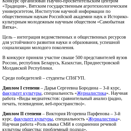
Конкурс организован Научно-просветительским центром
«Традиция», Вятским государственным агротехнологическим
университетом, Институтом научной информации по
общественным наукам Российской академии наук и Историко-
культурным молодежным научным обществом «Самобытная
Вятка».
Цель – интеграция ведомственных и общественных ресурсов
для устойчивого развития науки и образования, успешной
социализации молодого поколения.
В конкурсе приняли участие свыше 500 представителей вузов
России, республик Беларусь, Казахстан, Приднестровской
Молдавской Республики.
Среди победителей – студенты СПбГУП.
Диплом I степени
– Дарья Сергеевна Бородина – 3-й курс,
факультет культуры
, специальность «
Журналистика
». Научная
работа «Виды медиатекстов: сравнительный анализ (радио,
печать, телевидение, веб-пространство)».
Диплом II степени
– Виктория Игоревна Парфенова – 3-й
курс,
факультет культуры
, специальность «
Журналистика
».
Научная работа «Роль языка СМИ в сохранении речевой
культуры общества: проблемный подход».