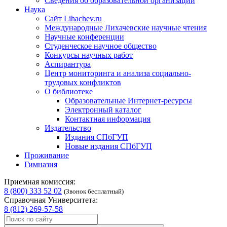
Сведения об образовательной организации
Наука
Сайт Lihachev.ru
Международные Лихачевские научные чтения
Научные конференции
Студенческое научное общество
Конкурсы научных работ
Аспирантура
Центр мониторинга и анализа социально-
трудовых конфликтов
О библиотеке
Образовательные Интернет-ресурсы
Электронный каталог
Контактная информация
Издательство
Издания СПбГУП
Новые издания СПбГУП
Проживание
Гимназия
Приемная комиссия:
8 (800) 333 52 02
(Звонок бесплатный)
Справочная Университета:
8 (812) 269-57-58