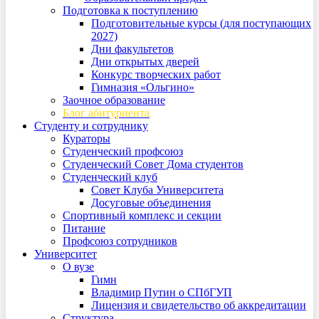
Подготовка к поступлению
Подготовительные курсы (для поступающих
2027)
Дни факультетов
Дни открытых дверей
Конкурс творческих работ
Гимназия «Ольгино»
Заочное образование
Блог абитуриента
Студенту и сотруднику
Кураторы
Студенческий профсоюз
Студенческий Совет Дома студентов
Студенческий клуб
Совет Клуба Университета
Досуговые объединения
Спортивный комплекс и секции
Питание
Профсоюз сотрудников
Университет
О вузе
Гимн
Владимир Путин о СПбГУП
Лицензия и свидетельство об аккредитации
Структура