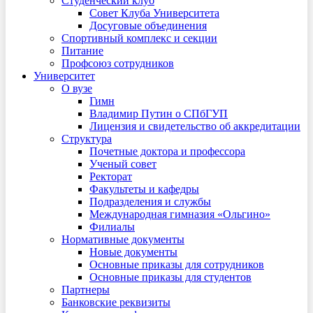
Студенческий клуб
Совет Клуба Университета
Досуговые объединения
Спортивный комплекс и секции
Питание
Профсоюз сотрудников
Университет
О вузе
Гимн
Владимир Путин о СПбГУП
Лицензия и свидетельство об аккредитации
Структура
Почетные доктора и профессора
Ученый совет
Ректорат
Факультеты и кафедры
Подразделения и службы
Международная гимназия «Ольгино»
Филиалы
Нормативные документы
Новые документы
Основные приказы для сотрудников
Основные приказы для студентов
Партнеры
Банковские реквизиты