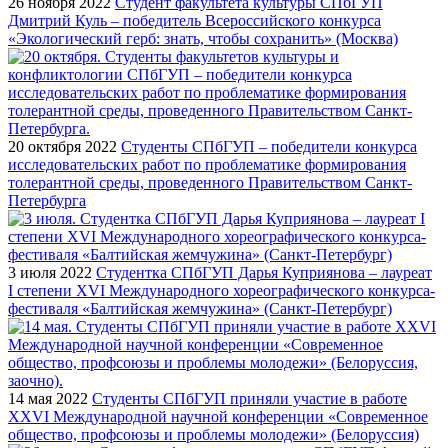
26 ноября 2022
Студент факультета культуры СПбГУП
Дмитрий Куль – победитель Всероссийского конкурса
«Экологический герб: знать, чтобы сохранить» (Москва)
20 октября 2022
Студенты СПбГУП – победители конкурса
исследовательских работ по проблематике формирования
толерантной среды, проведенного Правительством Санкт-
Петербурга
3 июля 2022
Студентка СПбГУП Дарья Куприянова – лауреат
I степени XVI Международного хореографического конкурса-
фестиваля «Балтийская жемчужина» (Санкт-Петербург)
14 мая 2022
Студенты СПбГУП приняли участие в работе
XXVI Международной научной конференции «Современное
общество, профсоюзы и проблемы молодежи» (Белоруссия)