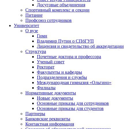
Досуговые объединения
Спортивный комплекс и секции
Питание
Профсоюз сотрудников
Университет
О вузе
Гимн
Владимир Путин о СПбГУП
Лицензия и свидетельство об аккредитации
Структура
Почетные доктора и профессора
Ученый совет
Ректорат
Факультеты и кафедры
Подразделения и службы
Международная гимназия «Ольгино»
Филиалы
Нормативные документы
Новые документы
Основные приказы для сотрудников
Основные приказы для студентов
Партнеры
Банковские реквизиты
Контактная информация