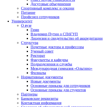
Досуговые объединения
Спортивный комплекс и секции
Питание
Профсоюз сотрудников
Университет
О вузе
Гимн
Владимир Путин о СПбГУП
Лицензия и свидетельство об аккредитации
Структура
Почетные доктора и профессора
Ученый совет
Ректорат
Факультеты и кафедры
Подразделения и службы
Международная гимназия «Ольгино»
Филиалы
Нормативные документы
Новые документы
Основные приказы для сотрудников
Основные приказы для студентов
Партнеры
Банковские реквизиты
Контактная информация