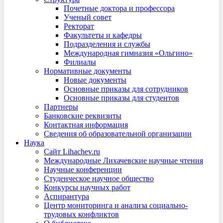
Почетные доктора и профессора
Ученый совет
Ректорат
Факультеты и кафедры
Подразделения и службы
Международная гимназия «Ольгино»
Филиалы
Нормативные документы
Новые документы
Основные приказы для сотрудников
Основные приказы для студентов
Партнеры
Банковские реквизиты
Контактная информация
Сведения об образовательной организации
Наука
Сайт Lihachev.ru
Международные Лихачевские научные чтения
Научные конференции
Студенческое научное общество
Конкурсы научных работ
Аспирантура
Центр мониторинга и анализа социально-
трудовых конфликтов