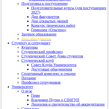
Подготовка к поступлению
Подготовительные курсы (для поступающих
2027)
Дни факультетов
Дни открытых дверей
Конкурс творческих работ
Гимназия «Ольгино»
Заочное образование
Блог абитуриента
Студенту и сотруднику
Кураторы
Студенческий профсоюз
Студенческий Совет Дома студентов
Студенческий клуб
Совет Клуба Университета
Досуговые объединения
Спортивный комплекс и секции
Питание
Профсоюз сотрудников
Университет
О вузе
Гимн
Владимир Путин о СПбГУП
Лицензия и свидетельство об аккредитации
Структура