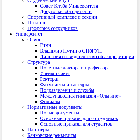
Студенческий клуб
Совет Клуба Университета
Досуговые объединения
Спортивный комплекс и секции
Питание
Профсоюз сотрудников
Университет
О вузе
Гимн
Владимир Путин о СПбГУП
Лицензия и свидетельство об аккредитации
Структура
Почетные доктора и профессора
Ученый совет
Ректорат
Факультеты и кафедры
Подразделения и службы
Международная гимназия «Ольгино»
Филиалы
Нормативные документы
Новые документы
Основные приказы для сотрудников
Основные приказы для студентов
Партнеры
Банковские реквизиты