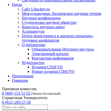
Сведения об образовательной организации
Наука
Сайт Lihachev.ru
Международные Лихачевские научные чтения
Научные конференции
Студенческое научное общество
Конкурсы научных работ
Аспирантура
Центр мониторинга и анализа социально-
трудовых конфликтов
О библиотеке
Образовательные Интернет-ресурсы
Электронный каталог
Контактная информация
Издательство
Издания СПбГУП
Новые издания СПбГУП
Проживание
Гимназия
Приемная комиссия:
8 (800) 333 52 02
(Звонок бесплатный)
Справочная Университета:
8 (812) 269-57-58