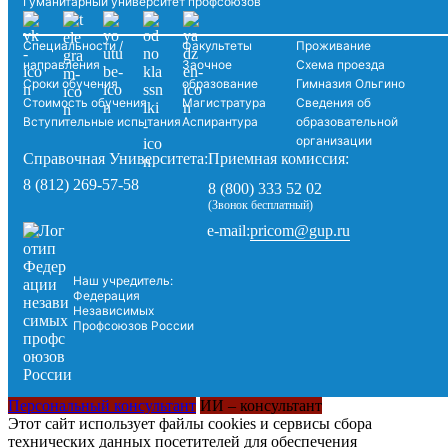
Гуманитарный университет профсоюзов
Специальности /
Факультеты
Проживание
направления
Заочное
Схема проезда
Сроки обучения
образование
Гимназия Ольгино
Стоимость обучения
Магистратура
Сведения об
Вступительные испытания
Аспирантура
образовательной
организации
Справочная Университета:
Приемная комиссия:
8 (812) 269-57-58
8 (800) 333 52 02
(Звонок бесплатный)
pricom@gup.ru
e-mail:
Наш учредитель:
Федерация
Независимых
Профсоюзов России
Персональный консультант
ИИ – консультант
Этот сайт использует файлы cookies и сервисы сбора
технических данных посетителей для обеспечения