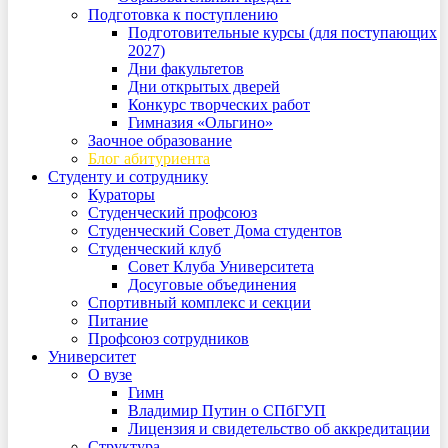
Подготовка к поступлению
Подготовительные курсы (для поступающих
2027)
Дни факультетов
Дни открытых дверей
Конкурс творческих работ
Гимназия «Ольгино»
Заочное образование
Блог абитуриента
Студенту и сотруднику
Кураторы
Студенческий профсоюз
Студенческий Совет Дома студентов
Студенческий клуб
Совет Клуба Университета
Досуговые объединения
Спортивный комплекс и секции
Питание
Профсоюз сотрудников
Университет
О вузе
Гимн
Владимир Путин о СПбГУП
Лицензия и свидетельство об аккредитации
Структура