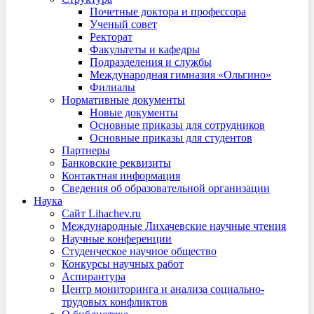
Почетные доктора и профессора
Ученый совет
Ректорат
Факультеты и кафедры
Подразделения и службы
Международная гимназия «Ольгино»
Филиалы
Нормативные документы
Новые документы
Основные приказы для сотрудников
Основные приказы для студентов
Партнеры
Банковские реквизиты
Контактная информация
Сведения об образовательной организации
Наука
Сайт Lihachev.ru
Международные Лихачевские научные чтения
Научные конференции
Студенческое научное общество
Конкурсы научных работ
Аспирантура
Центр мониторинга и анализа социально-
трудовых конфликтов