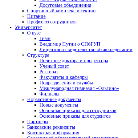
Досуговые объединения
Спортивный комплекс и секции
Питание
Профсоюз сотрудников
Университет
О вузе
Гимн
Владимир Путин о СПбГУП
Лицензия и свидетельство об аккредитации
Структура
Почетные доктора и профессора
Ученый совет
Ректорат
Факультеты и кафедры
Подразделения и службы
Международная гимназия «Ольгино»
Филиалы
Нормативные документы
Новые документы
Основные приказы для сотрудников
Основные приказы для студентов
Партнеры
Банковские реквизиты
Контактная информация