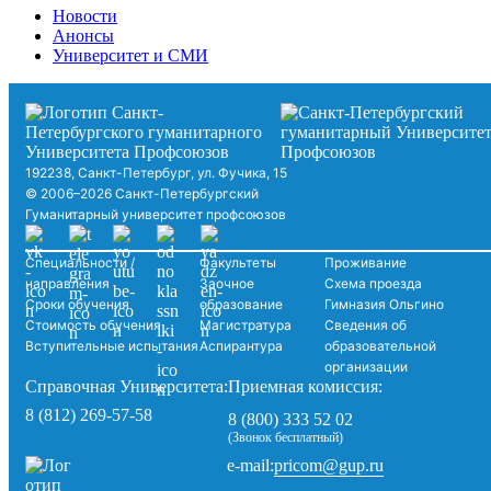
Новости
Анонсы
Университет и СМИ
192238, Санкт-Петербург, ул. Фучика, 15
© 2006–2026 Санкт-Петербургский
Гуманитарный университет профсоюзов
Специальности /
Факультеты
Проживание
направления
Заочное
Схема проезда
Сроки обучения
образование
Гимназия Ольгино
Стоимость обучения
Магистратура
Сведения об
Вступительные испытания
Аспирантура
образовательной
организации
Справочная Университета:
Приемная комиссия:
8 (812) 269-57-58
8 (800) 333 52 02
(Звонок бесплатный)
pricom@gup.ru
e-mail: