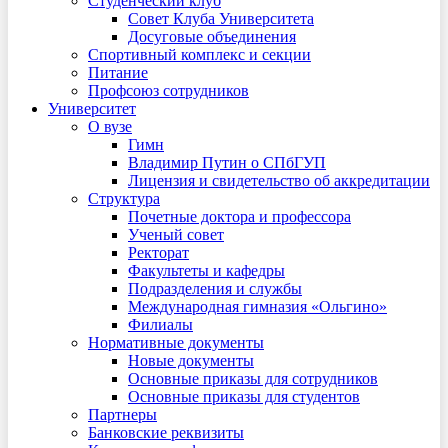
Студенческий клуб
Совет Клуба Университета
Досуговые объединения
Спортивный комплекс и секции
Питание
Профсоюз сотрудников
Университет
О вузе
Гимн
Владимир Путин о СПбГУП
Лицензия и свидетельство об аккредитации
Структура
Почетные доктора и профессора
Ученый совет
Ректорат
Факультеты и кафедры
Подразделения и службы
Международная гимназия «Ольгино»
Филиалы
Нормативные документы
Новые документы
Основные приказы для сотрудников
Основные приказы для студентов
Партнеры
Банковские реквизиты