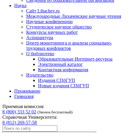
Сведения об образовательной организации
Наука
Сайт Lihachev.ru
Международные Лихачевские научные чтения
Научные конференции
Студенческое научное общество
Конкурсы научных работ
Аспирантура
Центр мониторинга и анализа социально-
трудовых конфликтов
О библиотеке
Образовательные Интернет-ресурсы
Электронный каталог
Контактная информация
Издательство
Издания СПбГУП
Новые издания СПбГУП
Проживание
Гимназия
Приемная комиссия:
8 (800) 333 52 02
(Звонок бесплатный)
Справочная Университета:
8 (812) 269-57-58