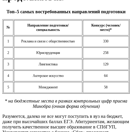
Топ–5 самых востребованных направлений подготовки
Направление подготовки/
Конкурс (человек/
№
специальность
место)*
1
Реклама и связи с общественностью
330
2
Юриспруденция
258
3
Лингвистика
129
4
Актерское искусство
64
5
Менеджмент
58
* на бюджетные места в рамках контрольных цифр приема
Минобра (очная форма обучения)
Разумеется, далеко не все могут поступить в вуз на бюджет,
даже при высочайших баллах ЕГЭ. Абитуриентам, желающим
получить качественное высшее образование в СПбГУП,