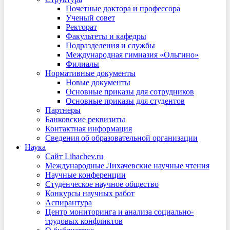
Почетные доктора и профессора
Ученый совет
Ректорат
Факультеты и кафедры
Подразделения и службы
Международная гимназия «Ольгино»
Филиалы
Нормативные документы
Новые документы
Основные приказы для сотрудников
Основные приказы для студентов
Партнеры
Банковские реквизиты
Контактная информация
Сведения об образовательной организации
Наука
Сайт Lihachev.ru
Международные Лихачевские научные чтения
Научные конференции
Студенческое научное общество
Конкурсы научных работ
Аспирантура
Центр мониторинга и анализа социально-
трудовых конфликтов