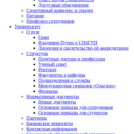
Досуговые объединения
Спортивный комплекс и секции
Питание
Профсоюз сотрудников
Университет
О вузе
Гимн
Владимир Путин о СПбГУП
Лицензия и свидетельство об аккредитации
Структура
Почетные доктора и профессора
Ученый совет
Ректорат
Факультеты и кафедры
Подразделения и службы
Международная гимназия «Ольгино»
Филиалы
Нормативные документы
Новые документы
Основные приказы для сотрудников
Основные приказы для студентов
Партнеры
Банковские реквизиты
Контактная информация