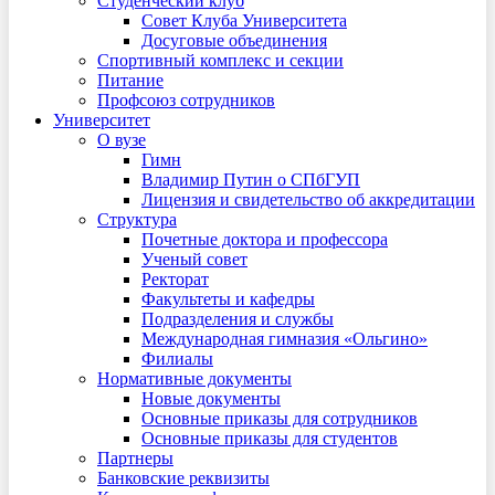
Студенческий клуб
Совет Клуба Университета
Досуговые объединения
Спортивный комплекс и секции
Питание
Профсоюз сотрудников
Университет
О вузе
Гимн
Владимир Путин о СПбГУП
Лицензия и свидетельство об аккредитации
Структура
Почетные доктора и профессора
Ученый совет
Ректорат
Факультеты и кафедры
Подразделения и службы
Международная гимназия «Ольгино»
Филиалы
Нормативные документы
Новые документы
Основные приказы для сотрудников
Основные приказы для студентов
Партнеры
Банковские реквизиты