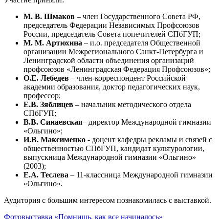
М. В. Шмаков
– член Государственного Совета РФ,
председатель Федерации Независимых Профсоюзов
России, председатель Совета попечителей СПбГУП;
М. М. Артюхина
– и.о. председателя Общественной
организации Межрегионального Санкт-Петербурга и
Ленинградской области объединения организаций
профсоюзов «Ленинградская Федерация Профсоюзов»;
О.Е. Лебедев
– член-корреспондент Российской
академии образования, доктор педагогических наук,
профессор;
Е.В. Зяблицев
– начальник методического отдела
СПбГУП;
В.В. Синаевская
– директор Международной гимназии
«Ольгино»;
И.В. Максименко
- доцент кафедры рекламы и связей с
общественностью СПбГУП, кандидат культурологии,
выпускница Международной гимназии «Ольгино»
(2003);
Е.А. Теслева
– 11-классница Международной гимназии
«Ольгино».
Аудитория с большим интересом познакомилась с выставкой.
Фотовыставка «Помнишь, как все начиналось»