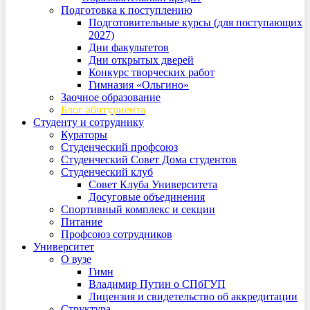
Подготовка к поступлению
Подготовительные курсы (для поступающих
2027)
Дни факультетов
Дни открытых дверей
Конкурс творческих работ
Гимназия «Ольгино»
Заочное образование
Блог абитуриента
Студенту и сотруднику
Кураторы
Студенческий профсоюз
Студенческий Совет Дома студентов
Студенческий клуб
Совет Клуба Университета
Досуговые объединения
Спортивный комплекс и секции
Питание
Профсоюз сотрудников
Университет
О вузе
Гимн
Владимир Путин о СПбГУП
Лицензия и свидетельство об аккредитации
Структура