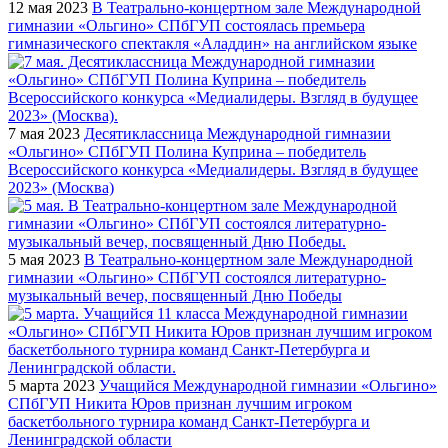
12 мая 2023
В Театрально-концертном зале Международной
гимназии «Ольгино» СПбГУП состоялась премьера
гимназического спектакля «Аладдин» на английском языке
7 мая 2023
Десятиклассница Международной гимназии
«Ольгино» СПбГУП Полина Куприна – победитель
Всероссийского конкурса «Медиалидеры. Взгляд в будущее
2023» (Москва)
5 мая 2023
В Театрально-концертном зале Международной
гимназии «Ольгино» СПбГУП состоялся литературно-
музыкальный вечер, посвященный Дню Победы
5 марта 2023
Учащийся Международной гимназии «Ольгино»
СПбГУП Никита Юров признан лучшим игроком
баскетбольного турнира команд Санкт-Петербурга и
Ленинградской области