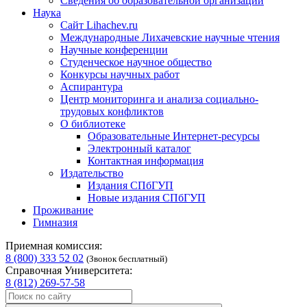
Сведения об образовательной организации
Наука
Сайт Lihachev.ru
Международные Лихачевские научные чтения
Научные конференции
Студенческое научное общество
Конкурсы научных работ
Аспирантура
Центр мониторинга и анализа социально-
трудовых конфликтов
О библиотеке
Образовательные Интернет-ресурсы
Электронный каталог
Контактная информация
Издательство
Издания СПбГУП
Новые издания СПбГУП
Проживание
Гимназия
Приемная комиссия:
8 (800) 333 52 02
(Звонок бесплатный)
Справочная Университета:
8 (812) 269-57-58