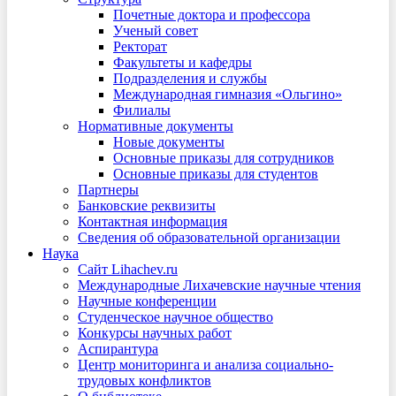
Почетные доктора и профессора
Ученый совет
Ректорат
Факультеты и кафедры
Подразделения и службы
Международная гимназия «Ольгино»
Филиалы
Нормативные документы
Новые документы
Основные приказы для сотрудников
Основные приказы для студентов
Партнеры
Банковские реквизиты
Контактная информация
Сведения об образовательной организации
Наука
Сайт Lihachev.ru
Международные Лихачевские научные чтения
Научные конференции
Студенческое научное общество
Конкурсы научных работ
Аспирантура
Центр мониторинга и анализа социально-
трудовых конфликтов