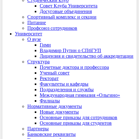
Студенческий клуб
Совет Клуба Университета
Досуговые объединения
Спортивный комплекс и секции
Питание
Профсоюз сотрудников
Университет
О вузе
Гимн
Владимир Путин о СПбГУП
Лицензия и свидетельство об аккредитации
Структура
Почетные доктора и профессора
Ученый совет
Ректорат
Факультеты и кафедры
Подразделения и службы
Международная гимназия «Ольгино»
Филиалы
Нормативные документы
Новые документы
Основные приказы для сотрудников
Основные приказы для студентов
Партнеры
Банковские реквизиты