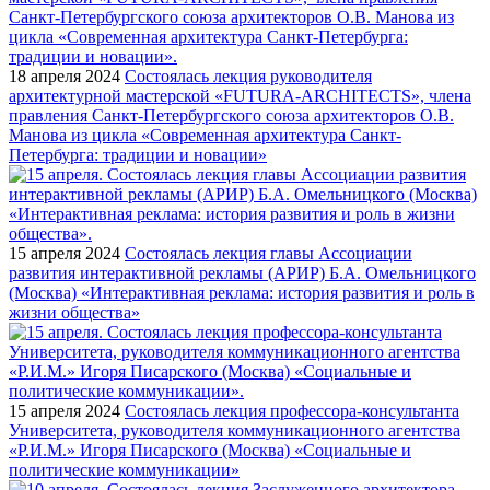
18 апреля 2024
Состоялась лекция руководителя
архитектурной мастерской «FUTURA-ARCHITECTS», члена
правления Санкт-Петербургского союза архитекторов О.В.
Манова из цикла «Современная архитектура Санкт-
Петербурга: традиции и новации»
15 апреля 2024
Состоялась лекция главы Ассоциации
развития интерактивной рекламы (АРИР) Б.А. Омельницкого
(Москва) «Интерактивная реклама: история развития и роль в
жизни общества»
15 апреля 2024
Состоялась лекция профессора-консультанта
Университета, руководителя коммуникационного агентства
«Р.И.М.» Игоря Писарского (Москва) «Социальные и
политические коммуникации»