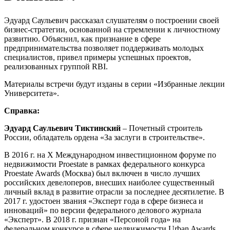
Эдуард Саульевич рассказал слушателям о построении своей
бизнес-стратегии, основанной на стремлении к личностному
развитию. Объяснил, как признание в сфере
предпринимательства позволяет поддерживать молодых
специалистов, привел примеры успешных проектов,
реализованных группой RBI.
Материалы встречи будут изданы в серии «Избранные лекции
Университета».
Справка:
Эдуард Саульевич Тиктинский
– Почетный строитель
России, обладатель ордена «За заслуги в строительстве».
В 2016 г. на X Международном инвестиционном форуме по
недвижимости Proestate в рамках федерального конкурса
Proestate Awards (Москва) был включен в число лучших
российских девелоперов, внесших наиболее существенный
личный вклад в развитие отрасли за последнее десятилетие. В
2017 г. удостоен звания «Эксперт года в сфере бизнеса и
инноваций» по версии федерального делового журнала
«Эксперт». В 2018 г. признан «Персоной года» на
федеральном конкурсе в сфере недвижимости Urban Awards