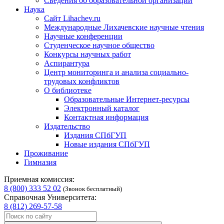
Сведения об образовательной организации
Наука
Сайт Lihachev.ru
Международные Лихачевские научные чтения
Научные конференции
Студенческое научное общество
Конкурсы научных работ
Аспирантура
Центр мониторинга и анализа социально-
трудовых конфликтов
О библиотеке
Образовательные Интернет-ресурсы
Электронный каталог
Контактная информация
Издательство
Издания СПбГУП
Новые издания СПбГУП
Проживание
Гимназия
Приемная комиссия:
8 (800) 333 52 02
(Звонок бесплатный)
Справочная Университета:
8 (812) 269-57-58