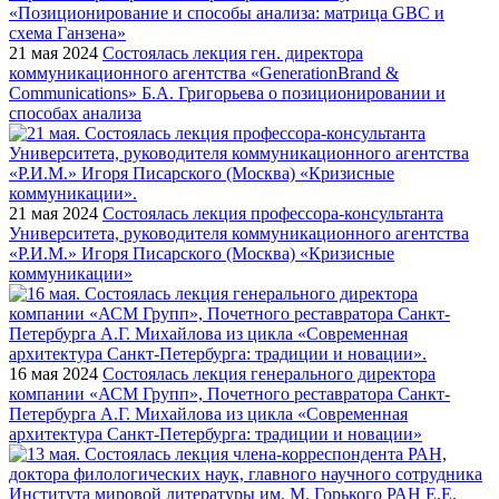
21 мая 2024
Состоялась лекция ген. директора
коммуникационного агентства «GenerationBrand &
Communications» Б.А. Григорьева о позиционировании и
способах анализа
21 мая 2024
Состоялась лекция профессора-консультанта
Университета, руководителя коммуникационного агентства
«Р.И.М.» Игоря Писарского (Москва) «Кризисные
коммуникации»
16 мая 2024
Состоялась лекция генерального директора
компании «АСМ Групп», Почетного реставратора Санкт-
Петербурга А.Г. Михайлова из цикла «Современная
архитектура Санкт-Петербурга: традиции и новации»