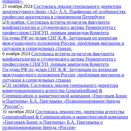
21 ноября 2024
Состоялась лекция генерального директора
архитектурного бюро «А2» А.А. Парфенова об особенностях
профессии архитектора в современном Петербурге
6 ноября 2024
Состоялась встреча педагогов факультета
конфликтологии и студенческого актива Университета с
профессором СПбГУП, первым зампредом Комитета
Госдумы РФ по делам СНГ К.Ф. Затулиным по вопросам
международного положения России, проблемам миграции и
ситуации в сопредельных странах
31 октября 2024
Состоялась лекция ген. директора агентства
GenerationBrand & Communications и маркетинговой компании
«Григорьев Борис и Партнеры» Б.А. Григорьева о
позиционировании бренда «Россия»