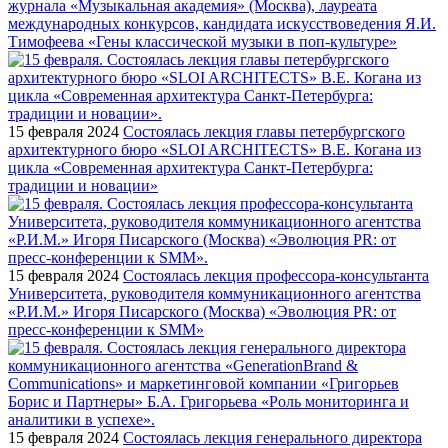
журнала «Музыкальная академия» (Москва), лауреата
международных конкурсов, кандидата искусствоведения Я.И.
Тимофеева «Гены классической музыки в поп-культуре»
15 февраля 2024
Состоялась лекция главы петербургского
архитектурного бюро «SLOI ARCHITECTS» В.Е. Когана из
цикла «Современная архитектура Санкт-Петербурга:
традиции и новации»
15 февраля 2024
Состоялась лекция профессора-консультанта
Университета, руководителя коммуникационного агентства
«Р.И.М.» Игоря Писарского (Москва) «Эволюция PR: от
пресс-конференции к SMM»
15 февраля 2024
Состоялась лекция генерального директора