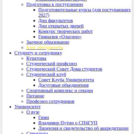
Подготовка к поступлению
Подготовительные курсы (для поступающих
2027)
Дни факультетов
Дни открытых дверей
Конкурс творческих работ
Гимназия «Ольгино»
Заочное образование
Блог абитуриента
Студенту и сотруднику
Кураторы
Студенческий профсоюз
Студенческий Совет Дома студентов
Студенческий клуб
Совет Клуба Университета
Досуговые объединения
Спортивный комплекс и секции
Питание
Профсоюз сотрудников
Университет
О вузе
Гимн
Владимир Путин о СПбГУП
Лицензия и свидетельство об аккредитации
Структура