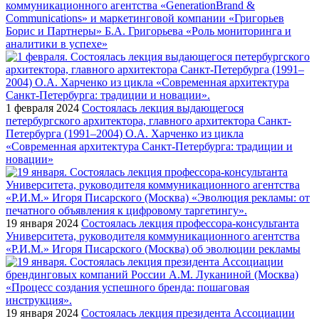
коммуникационного агентства «GenerationBrand &
Communications» и маркетинговой компании «Григорьев
Борис и Партнеры» Б.А. Григорьева «Роль мониторинга и
аналитики в успехе»
1 февраля 2024
Состоялась лекция выдающегося
петербургского архитектора, главного архитектора Санкт-
Петербурга (1991–2004) О.А. Харченко из цикла
«Современная архитектура Санкт-Петербурга: традиции и
новации»
19 января 2024
Состоялась лекция профессора-консультанта
Университета, руководителя коммуникационного агентства
«Р.И.М.» Игоря Писарского (Москва) об эволюции рекламы
19 января 2024
Состоялась лекция президента Ассоциации