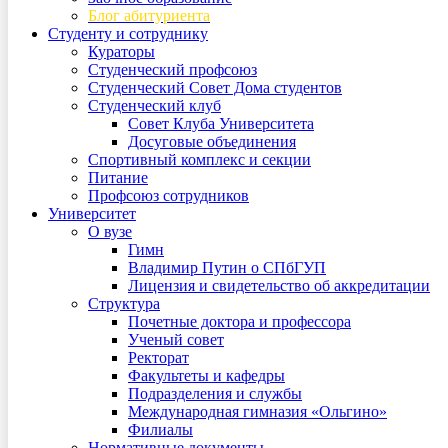
Блог абитуриента
Студенту и сотруднику
Кураторы
Студенческий профсоюз
Студенческий Совет Дома студентов
Студенческий клуб
Совет Клуба Университета
Досуговые объединения
Спортивный комплекс и секции
Питание
Профсоюз сотрудников
Университет
О вузе
Гимн
Владимир Путин о СПбГУП
Лицензия и свидетельство об аккредитации
Структура
Почетные доктора и профессора
Ученый совет
Ректорат
Факультеты и кафедры
Подразделения и службы
Международная гимназия «Ольгино»
Филиалы
Нормативные документы