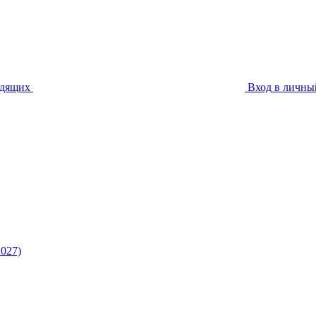
идящих
Вход в личны
027)