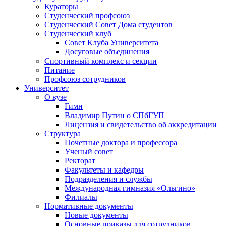
Кураторы
Студенческий профсоюз
Студенческий Совет Дома студентов
Студенческий клуб
Совет Клуба Университета
Досуговые объединения
Спортивный комплекс и секции
Питание
Профсоюз сотрудников
Университет
О вузе
Гимн
Владимир Путин о СПбГУП
Лицензия и свидетельство об аккредитации
Структура
Почетные доктора и профессора
Ученый совет
Ректорат
Факультеты и кафедры
Подразделения и службы
Международная гимназия «Ольгино»
Филиалы
Нормативные документы
Новые документы
Основные приказы для сотрудников