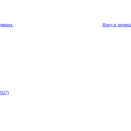
идящих
Вход в личны
027)