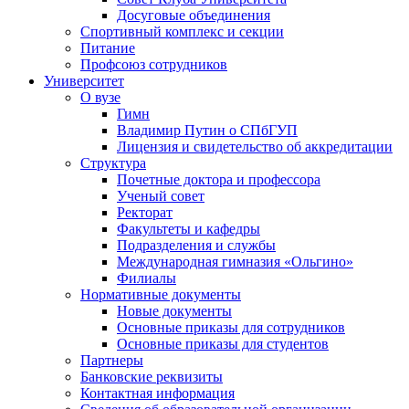
Досуговые объединения
Спортивный комплекс и секции
Питание
Профсоюз сотрудников
Университет
О вузе
Гимн
Владимир Путин о СПбГУП
Лицензия и свидетельство об аккредитации
Структура
Почетные доктора и профессора
Ученый совет
Ректорат
Факультеты и кафедры
Подразделения и службы
Международная гимназия «Ольгино»
Филиалы
Нормативные документы
Новые документы
Основные приказы для сотрудников
Основные приказы для студентов
Партнеры
Банковские реквизиты
Контактная информация