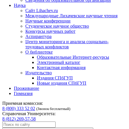
Сведения об образовательной организации
Наука
Сайт Lihachev.ru
Международные Лихачевские научные чтения
Научные конференции
Студенческое научное общество
Конкурсы научных работ
Аспирантура
Центр мониторинга и анализа социально-
трудовых конфликтов
О библиотеке
Образовательные Интернет-ресурсы
Электронный каталог
Контактная информация
Издательство
Издания СПбГУП
Новые издания СПбГУП
Проживание
Гимназия
Приемная комиссия:
8 (800) 333 52 02
(Звонок бесплатный)
Справочная Университета:
8 (812) 269-57-58