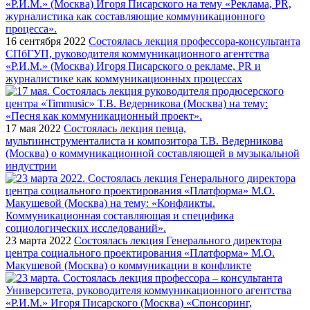
16 сентября 2022
Состоялась лекция профессора-консультанта
СПбГУП, руководителя коммуникационного агентства
«Р.И.М.» (Москва) Игоря Писарского о рекламе, PR и
журналистике как коммуникационных процессах
17 мая 2022
Состоялась лекция певца,
мультиинструменталиста и композитора Т.В. Ведерникова
(Москва) о коммуникационной составляющей в музыкальной
индустрии
23 марта 2022
Состоялась лекция Генерального директора
центра социального проектирования «Платформа» М.О.
Макушевой (Москва) о коммуникации в конфликте