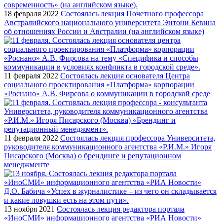
18 февраля 2022
Состоялась лекция Почетного профессора
Австралийского национального университета Энтони Кевина
об отношениях России и Австралии (на английском языке)
11 февраля 2022
Состоялась лекция основателя Центра
социального проектирования «Платформа» корпорации
«Роснано» А.В. Фирсова о коммуникации в городской среде
11 февраля 2022
Состоялась лекция профессора Университета,
руководителя коммуникационного агентства «Р.И.М.» Игоря
Писарского (Москва) о брендинге и репутационном
менеджменте
13 ноября 2021
Состоялась лекция редактора портала
«ИноСМИ» информационного агентства «РИА Новости»