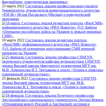
23 марта 2022
Состоялась лекция профессора-консультанта
Университета, руководителя коммуникационного агентства
«Р.И.М.» Игоря Писарского (Москва) о поведенческой
экономике
18 марта 2022
Состоялась лекция редактора портала
«ИноСМИ» информационного агентства «РИА Новости»
Д.О. Бабича об освещении иностранными СМИ военной
операции на Украине
25 февраля 2022
Состоялись лекции профессора СПбГУП,
декана Высшей школы телевидения МГУ им. М.В.
Ломоносова В.Т. Третьякова в цикле «Теория и практика
современной журналистики»