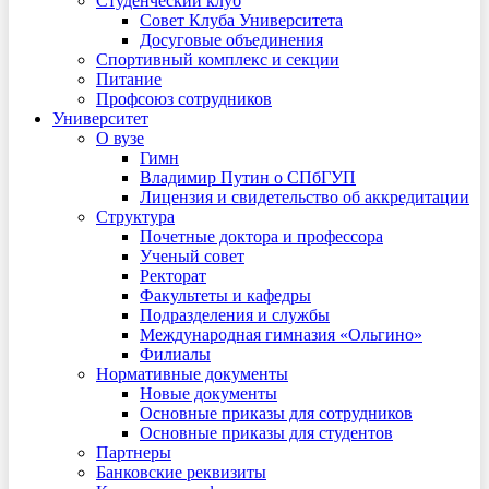
Студенческий клуб
Совет Клуба Университета
Досуговые объединения
Спортивный комплекс и секции
Питание
Профсоюз сотрудников
Университет
О вузе
Гимн
Владимир Путин о СПбГУП
Лицензия и свидетельство об аккредитации
Структура
Почетные доктора и профессора
Ученый совет
Ректорат
Факультеты и кафедры
Подразделения и службы
Международная гимназия «Ольгино»
Филиалы
Нормативные документы
Новые документы
Основные приказы для сотрудников
Основные приказы для студентов
Партнеры
Банковские реквизиты