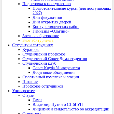
Подготовка к поступлению
Подготовительные курсы (для поступающих
2027)
Дни факультетов
Дни открытых дверей
Конкурс творческих работ
Гимназия «Ольгино»
Заочное образование
Блог абитуриента
Студенту и сотруднику
Кураторы
Студенческий профсоюз
Студенческий Совет Дома студентов
Студенческий клуб
Совет Клуба Университета
Досуговые объединения
Спортивный комплекс и секции
Питание
Профсоюз сотрудников
Университет
О вузе
Гимн
Владимир Путин о СПбГУП
Лицензия и свидетельство об аккредитации
Структура