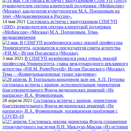
14 мая 2021
Состоялась встреча с выпускником СПбГУП
(2005), руководителем сектора клиентской поддержки
«Mediascope» (Москва) М.А. Попоновым. Тема-
медиаизмерения
3 мая 2021
В СПбГУП возобновился цикл очных лекций
профессора Университета, главы международного рекламного
агентства «Р.И.М. PorterNovelli» Игоря Писарского (Москва).
Тема – «Коммуникационные уроки пандемии»
28 апреля 2021
Состоялась встреча с врачом, директором
благотворительного Фонда медицинских решений «Не
напрасно» И.А. Фоминцевым, посвященная проблемам с
COVID-19