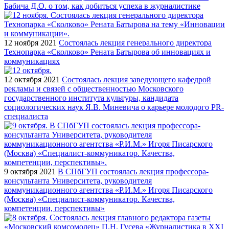
Бабича Д.О. о том, как добиться успеха в журналистике
12 ноября 2021
Состоялась лекция генерального директора
Технопарка «Сколково» Рената Батырова об инновациях и
коммуникациях
12 октября 2021
Состоялась лекция заведующего кафедрой
рекламы и связей с общественностью Московского
государственного института культуры, кандидата
социологических наук Я.В. Миневича о карьере молодого PR-
специалиста
9 октября 2021
В СПбГУП состоялась лекция профессора-
консультанта Университета, руководителя
коммуникационного агентства «Р.И.М.» Игоря Писарского
(Москва) «Специалист-коммуникатор. Качества,
компетенции, перспективы»