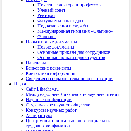
Почетные доктора и профессора
Ученый совет
Ректорат
Факультеты и кафедры
Подразделения и службы
Международная гимназия «Ольгино»
Филиалы
Нормативные документы
Новые документы
Основные приказы для сотрудников
Основные приказы для студентов
Партнеры
Банковские реквизиты
Контактная информация
Сведения об образовательной организации
Наука
Сайт Lihachev.ru
Международные Лихачевские научные чтения
Научные конференции
Студенческое научное общество
Конкурсы научных работ
Аспирантура
Центр мониторинга и анализа социально-
трудовых конфликтов