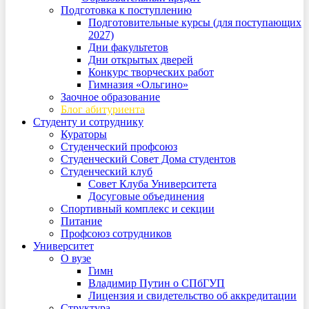
Подготовка к поступлению
Подготовительные курсы (для поступающих
2027)
Дни факультетов
Дни открытых дверей
Конкурс творческих работ
Гимназия «Ольгино»
Заочное образование
Блог абитуриента
Студенту и сотруднику
Кураторы
Студенческий профсоюз
Студенческий Совет Дома студентов
Студенческий клуб
Совет Клуба Университета
Досуговые объединения
Спортивный комплекс и секции
Питание
Профсоюз сотрудников
Университет
О вузе
Гимн
Владимир Путин о СПбГУП
Лицензия и свидетельство об аккредитации
Структура