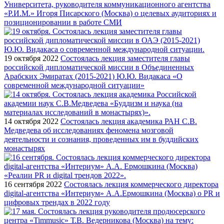
Университета, руководителя коммуникационного агентства
«Р.И.М.» Игоря Писарского (Москва) о целевых аудиториях и
позиционировании в работе СМИ
19 октября 2022
Состоялась лекция заместителя главы
российской дипломатической миссии в Объединенных
Арабских Эмиратах (2015-2021) Ю.Ю. Видакаса «О
современной международной ситуации»
14 октября 2022
Состоялась лекция академика РАН С.В.
Медведева об исследованиях феномена мозговой
деятельности и сознания, проведенных им в буддийских
монастырях
16 сентября 2022
Состоялась лекция коммерческого директора
digital-агентства «Интериум» А.А.Ермошкина (Москва) о PR и
цифровых трендах в 2022 году