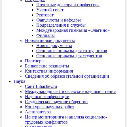
Почетные доктора и профессора
Ученый совет
Ректорат
Факультеты и кафедры
Подразделения и службы
Международная гимназия «Ольгино»
Филиалы
Нормативные документы
Новые документы
Основные приказы для сотрудников
Основные приказы для студентов
Партнеры
Банковские реквизиты
Контактная информация
Сведения об образовательной организации
Наука
Сайт Lihachev.ru
Международные Лихачевские научные чтения
Научные конференции
Студенческое научное общество
Конкурсы научных работ
Аспирантура
Центр мониторинга и анализа социально-
трудовых конфликтов