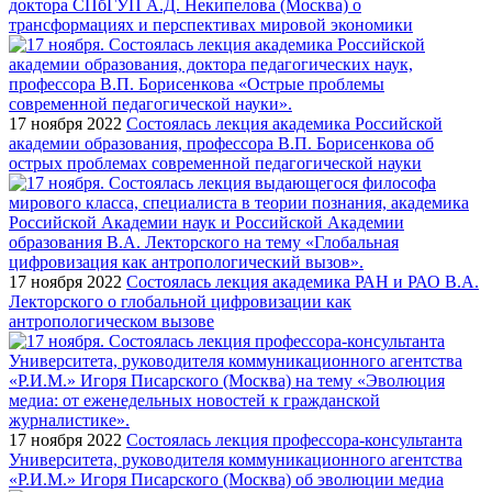
доктора СПбГУП А.Д. Некипелова (Москва) о
трансформациях и перспективах мировой экономики
17 ноября 2022
Состоялась лекция академика Российской
академии образования, профессора В.П. Борисенкова об
острых проблемах современной педагогической науки
17 ноября 2022
Состоялась лекция академика РАН и РАО В.А.
Лекторского о глобальной цифровизации как
антропологическом вызове
17 ноября 2022
Состоялась лекция профессора-консультанта
Университета, руководителя коммуникационного агентства
«Р.И.М.» Игоря Писарского (Москва) об эволюции медиа