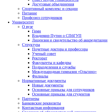
Досуговые объединения
Спортивный комплекс и секции
Питание
Профсоюз сотрудников
Университет
О вузе
Гимн
Владимир Путин о СПбГУП
Лицензия и свидетельство об аккредитации
Структура
Почетные доктора и профессора
Ученый совет
Ректорат
Факультеты и кафедры
Подразделения и службы
Международная гимназия «Ольгино»
Филиалы
Нормативные документы
Новые документы
Основные приказы для сотрудников
Основные приказы для студентов
Партнеры
Банковские реквизиты
Контактная информация