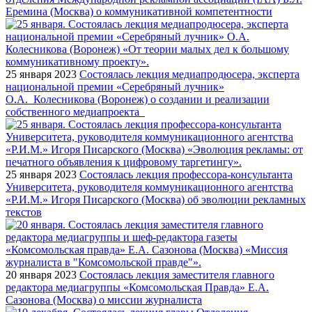
Еремина (Москва) о коммуникативной компетентности
25 января 2023
Состоялась лекция медиапродюсера, эксперта
национальной премии «Серебряный лучник»
О.А. Колесникова (Воронеж) о создании и реализации
собственного медиапроекта
25 января 2023
Состоялась лекция профессора-консультанта
Университета, руководителя коммуникационного агентства
«Р.И.М.» Игоря Писарского (Москва) об эволюции рекламных
текстов
20 января 2023
Состоялась лекция заместителя главного
редактора медиагруппы «Комсомольская Правда» Е.А.
Сазонова (Москва) о миссии журналиста