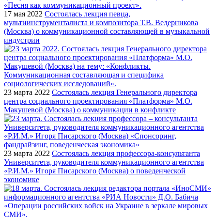
17 мая 2022
Состоялась лекция певца,
мультиинструменталиста и композитора Т.В. Ведерникова
(Москва) о коммуникационной составляющей в музыкальной
индустрии
23 марта 2022
Состоялась лекция Генерального директора
центра социального проектирования «Платформа» М.О.
Макушевой (Москва) о коммуникации в конфликте
23 марта 2022
Состоялась лекция профессора-консультанта
Университета, руководителя коммуникационного агентства
«Р.И.М.» Игоря Писарского (Москва) о поведенческой
экономике