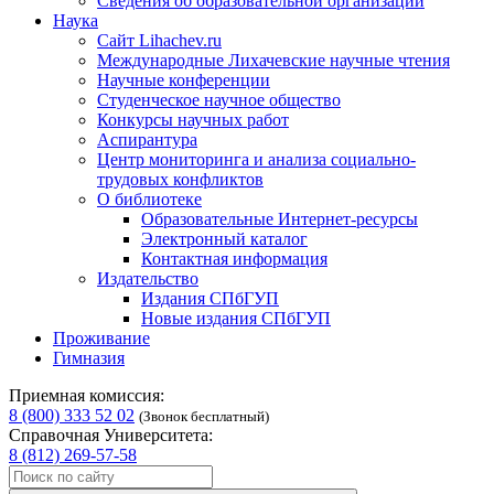
Сведения об образовательной организации
Наука
Сайт Lihachev.ru
Международные Лихачевские научные чтения
Научные конференции
Студенческое научное общество
Конкурсы научных работ
Аспирантура
Центр мониторинга и анализа социально-
трудовых конфликтов
О библиотеке
Образовательные Интернет-ресурсы
Электронный каталог
Контактная информация
Издательство
Издания СПбГУП
Новые издания СПбГУП
Проживание
Гимназия
Приемная комиссия:
8 (800) 333 52 02
(Звонок бесплатный)
Справочная Университета:
8 (812) 269-57-58