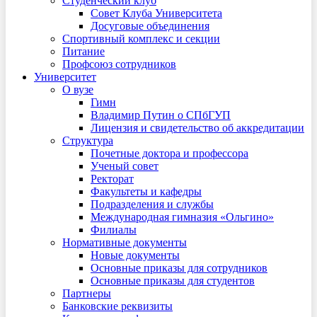
Студенческий клуб
Совет Клуба Университета
Досуговые объединения
Спортивный комплекс и секции
Питание
Профсоюз сотрудников
Университет
О вузе
Гимн
Владимир Путин о СПбГУП
Лицензия и свидетельство об аккредитации
Структура
Почетные доктора и профессора
Ученый совет
Ректорат
Факультеты и кафедры
Подразделения и службы
Международная гимназия «Ольгино»
Филиалы
Нормативные документы
Новые документы
Основные приказы для сотрудников
Основные приказы для студентов
Партнеры
Банковские реквизиты