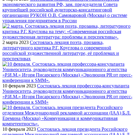
экономического развития РФ, зам. председателя Совета
крупнейшей российской аудиторско-консалтинговой
организации РУКОН О.В. Самоваровой (Москва) о системе
управления предприятием в России
2 марта 2023
Состоялась лекция поэта, прозаика,
литературного критика Р.Г. Круглова о современной
российской художественной литературе, её проблемах и
перспективах
10 февраля 2023
Состоялась лекция профессора-консультанта
Университета, руководителя коммуникационного агентства
«Р.И.М.» Игоря Писарского (Москва) «Эволюция PR:от пресс-
конференции к SMM»
10 февраля 2023
Состоялась лекция президента Российского
отделения Международной рекламной ассоциации (IAA) Б.Л.