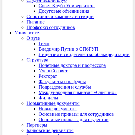
Студенческий клуб
Совет Клуба Университета
Досуговые объединения
Спортивный комплекс и секции
Питание
Профсоюз сотрудников
Университет
О вузе
Гимн
Владимир Путин о СПбГУП
Лицензия и свидетельство об аккредитации
Структура
Почетные доктора и профессора
Ученый совет
Ректорат
Факультеты и кафедры
Подразделения и службы
Международная гимназия «Ольгино»
Филиалы
Нормативные документы
Новые документы
Основные приказы для сотрудников
Основные приказы для студентов
Партнеры
Банковские реквизиты