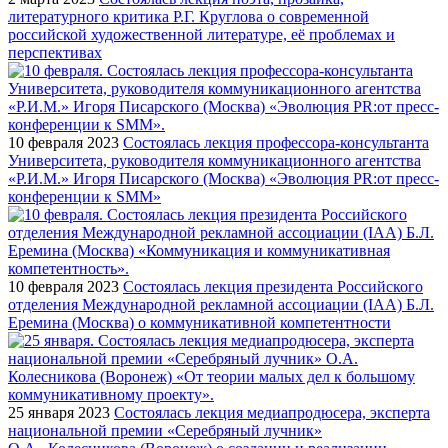
литературного критика Р.Г. Круглова о современной
российской художественной литературе, её проблемах и
перспективах
10 февраля 2023
Состоялась лекция профессора-консультанта
Университета, руководителя коммуникационного агентства
«Р.И.М.» Игоря Писарского (Москва) «Эволюция PR:от пресс-
конференции к SMM»
10 февраля 2023
Состоялась лекция президента Российского
отделения Международной рекламной ассоциации (IAA) Б.Л.
Еремина (Москва) о коммуникативной компетентности
25 января 2023
Состоялась лекция медиапродюсера, эксперта
национальной премии «Серебряный лучник»