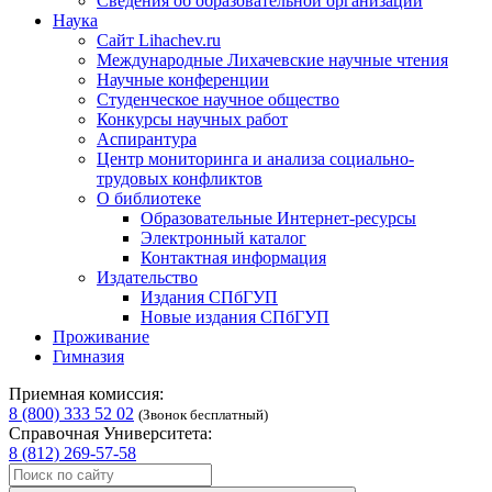
Сведения об образовательной организации
Наука
Сайт Lihachev.ru
Международные Лихачевские научные чтения
Научные конференции
Студенческое научное общество
Конкурсы научных работ
Аспирантура
Центр мониторинга и анализа социально-
трудовых конфликтов
О библиотеке
Образовательные Интернет-ресурсы
Электронный каталог
Контактная информация
Издательство
Издания СПбГУП
Новые издания СПбГУП
Проживание
Гимназия
Приемная комиссия:
8 (800) 333 52 02
(Звонок бесплатный)
Справочная Университета:
8 (812) 269-57-58