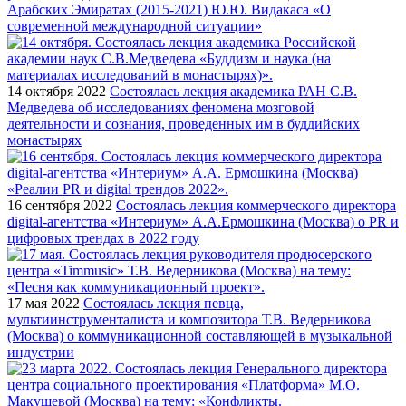
Арабских Эмиратах (2015-2021) Ю.Ю. Видакаса «О
современной международной ситуации»
14 октября 2022
Состоялась лекция академика РАН С.В.
Медведева об исследованиях феномена мозговой
деятельности и сознания, проведенных им в буддийских
монастырях
16 сентября 2022
Состоялась лекция коммерческого директора
digital-агентства «Интериум» А.А.Ермошкина (Москва) о PR и
цифровых трендах в 2022 году
17 мая 2022
Состоялась лекция певца,
мультиинструменталиста и композитора Т.В. Ведерникова
(Москва) о коммуникационной составляющей в музыкальной
индустрии