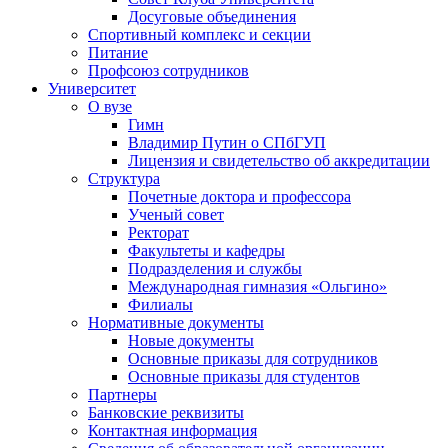
Досуговые объединения
Спортивный комплекс и секции
Питание
Профсоюз сотрудников
Университет
О вузе
Гимн
Владимир Путин о СПбГУП
Лицензия и свидетельство об аккредитации
Структура
Почетные доктора и профессора
Ученый совет
Ректорат
Факультеты и кафедры
Подразделения и службы
Международная гимназия «Ольгино»
Филиалы
Нормативные документы
Новые документы
Основные приказы для сотрудников
Основные приказы для студентов
Партнеры
Банковские реквизиты
Контактная информация