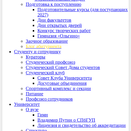
Подготовка к поступлению
Подготовительные курсы (для поступающих
2027)
Дни факультетов
Дни открытых дверей
Конкурс творческих работ
Гимназия «Ольгино»
Заочное образование
Блог абитуриента
Студенту и сотруднику
Кураторы
Студенческий профсоюз
Студенческий Совет Дома студентов
Студенческий клуб
Совет Клуба Университета
Досуговые объединения
Спортивный комплекс и секции
Питание
Профсоюз сотрудников
Университет
О вузе
Гимн
Владимир Путин о СПбГУП
Лицензия и свидетельство об аккредитации
Структура