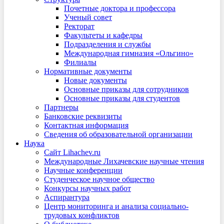
Почетные доктора и профессора
Ученый совет
Ректорат
Факультеты и кафедры
Подразделения и службы
Международная гимназия «Ольгино»
Филиалы
Нормативные документы
Новые документы
Основные приказы для сотрудников
Основные приказы для студентов
Партнеры
Банковские реквизиты
Контактная информация
Сведения об образовательной организации
Наука
Сайт Lihachev.ru
Международные Лихачевские научные чтения
Научные конференции
Студенческое научное общество
Конкурсы научных работ
Аспирантура
Центр мониторинга и анализа социально-
трудовых конфликтов