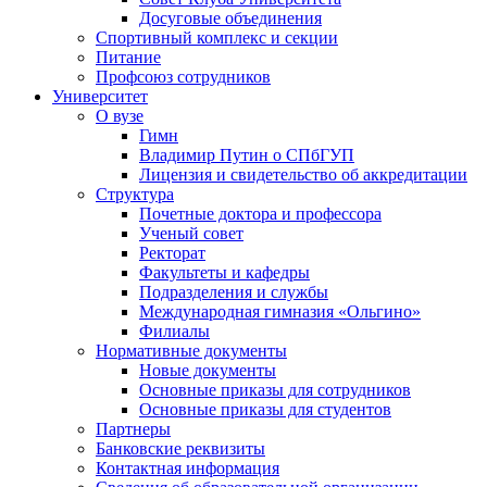
Досуговые объединения
Спортивный комплекс и секции
Питание
Профсоюз сотрудников
Университет
О вузе
Гимн
Владимир Путин о СПбГУП
Лицензия и свидетельство об аккредитации
Структура
Почетные доктора и профессора
Ученый совет
Ректорат
Факультеты и кафедры
Подразделения и службы
Международная гимназия «Ольгино»
Филиалы
Нормативные документы
Новые документы
Основные приказы для сотрудников
Основные приказы для студентов
Партнеры
Банковские реквизиты
Контактная информация