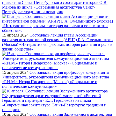
правления Санкт-Петербургского союза архитекторов О.В.
Манова из цикла «Современная архитектура Санкт-
Петербурга: традиции и новации»
15 апреля 2024
Состоялась лекция главы Ассоциации
развития интерактивной рекламы (АРИР) Б.А. Омельницкого
(Москва) «Интерактивная реклама: история развития и роль в
жизни общества»
15 апреля 2024
Состоялась лекция профессора-консультанта
Университета, руководителя коммуникационного агентства
«Р.И.М.» Игоря Писарского (Москва) «Социальные и
политические коммуникации»
10 апреля 2024
Состоялась лекция Заслуженного архитектора