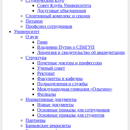
Студенческий клуб
Совет Клуба Университета
Досуговые объединения
Спортивный комплекс и секции
Питание
Профсоюз сотрудников
Университет
О вузе
Гимн
Владимир Путин о СПбГУП
Лицензия и свидетельство об аккредитации
Структура
Почетные доктора и профессора
Ученый совет
Ректорат
Факультеты и кафедры
Подразделения и службы
Международная гимназия «Ольгино»
Филиалы
Нормативные документы
Новые документы
Основные приказы для сотрудников
Основные приказы для студентов
Партнеры
Банковские реквизиты