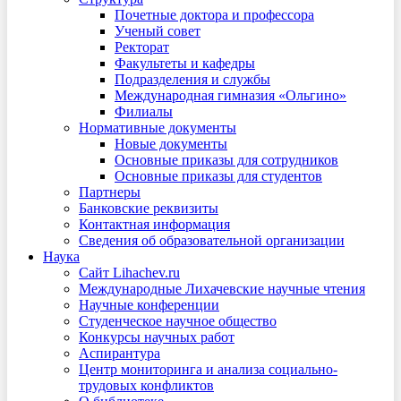
Почетные доктора и профессора
Ученый совет
Ректорат
Факультеты и кафедры
Подразделения и службы
Международная гимназия «Ольгино»
Филиалы
Нормативные документы
Новые документы
Основные приказы для сотрудников
Основные приказы для студентов
Партнеры
Банковские реквизиты
Контактная информация
Сведения об образовательной организации
Наука
Сайт Lihachev.ru
Международные Лихачевские научные чтения
Научные конференции
Студенческое научное общество
Конкурсы научных работ
Аспирантура
Центр мониторинга и анализа социально-
трудовых конфликтов