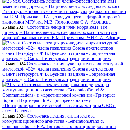
25 мая 2024
Состоялись лекции член-корра РАН, зам.
директора Национального исследовательского института
мировой экономики им. Е.М. Примакова РАН С.А. Афонцева
23 мая 2024
Состоялась лекция руководителя архитектурной
мастерской «Б2», члена правления Союза архитекторов
Санкт-Петербурга Ф.В. Буянова из цикла «Современная
архитектура Санкт-Петербурга: традиции и новации».
21 мая 2024
Состоялась лекция ген. директора
коммуникационного агентства «GenerationBrand &
Communications» Б.А. Григорьева о позиционировании и