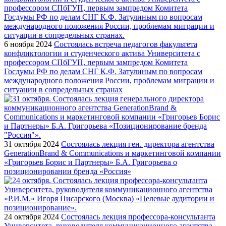
6 ноября 2024
Состоялась встреча педагогов факультета
конфликтологии и студенческого актива Университета с
профессором СПбГУП, первым зампредом Комитета
Госдумы РФ по делам СНГ К.Ф. Затулиным по вопросам
международного положения России, проблемам миграции и
ситуации в сопредельных странах
31 октября 2024
Состоялась лекция ген. директора агентства
GenerationBrand & Communications и маркетинговой компании
«Григорьев Борис и Партнеры» Б.А. Григорьева о
позиционировании бренда «Россия»
24 октября 2024
Состоялась лекция профессора-консультанта
Университета, руководителя коммуникационного агентства