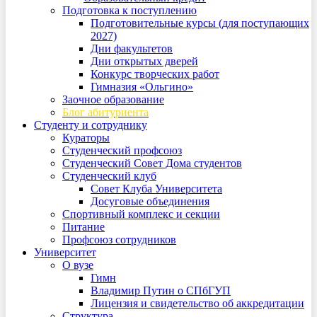
Подготовка к поступлению
Подготовительные курсы (для поступающих
2027)
Дни факультетов
Дни открытых дверей
Конкурс творческих работ
Гимназия «Ольгино»
Заочное образование
Блог абитуриента
Студенту и сотруднику
Кураторы
Студенческий профсоюз
Студенческий Совет Дома студентов
Студенческий клуб
Совет Клуба Университета
Досуговые объединения
Спортивный комплекс и секции
Питание
Профсоюз сотрудников
Университет
О вузе
Гимн
Владимир Путин о СПбГУП
Лицензия и свидетельство об аккредитации
Структура