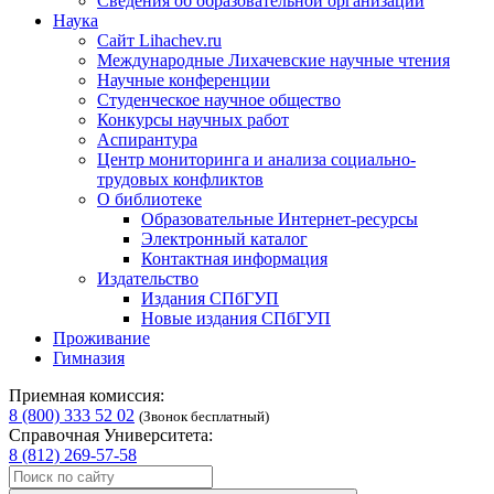
Сведения об образовательной организации
Наука
Сайт Lihachev.ru
Международные Лихачевские научные чтения
Научные конференции
Студенческое научное общество
Конкурсы научных работ
Аспирантура
Центр мониторинга и анализа социально-
трудовых конфликтов
О библиотеке
Образовательные Интернет-ресурсы
Электронный каталог
Контактная информация
Издательство
Издания СПбГУП
Новые издания СПбГУП
Проживание
Гимназия
Приемная комиссия:
8 (800) 333 52 02
(Звонок бесплатный)
Справочная Университета:
8 (812) 269-57-58