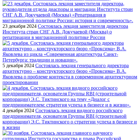
23 декабря 2024
Состоялась лекция заместителя директора
Института стран СНГ А.В. Докучаевой (Москва) о
репатриации в миграционной политике России
5 декабря 2024
Состоялась лекция генерального директора
архитектурно – конструкторского бюро «Проксима» В.А.
Яковлева о проблеме контекста в современном архитектурном
проектировании
4 декабря 2024
Состоялась лекция видного российского
предпринимателя, основателя Группы RBI (строительной
корпорации) Э.С. Тиктинского о стратегии успеха в бизнесе и
в жизни