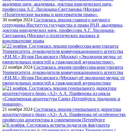
30 ноября 2024
Состоялась лекция главного научного
сотрудника Института государства и права РАН, академика,
доктора юридических наук, профессора А.Г. Лисицына-
Светланова (Москва) о политических вызовах и
консерватизме права
22 ноября 2024
Состоялась лекция профессора-консультанта
Университета, руководителя коммуникационного агентства
«Р.И.М.» Игоря Писарского (Москва) об эволюции медиа: от
еженедельных новостей к гражданской журналистике
21 ноября 2024
Состоялась лекция генерального директора
архитектурного бюро «А2» А.А. Парфенова об особенностях
профессии архитектора в современном Петербурге