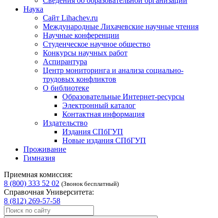
Сведения об образовательной организации
Наука
Сайт Lihachev.ru
Международные Лихачевские научные чтения
Научные конференции
Студенческое научное общество
Конкурсы научных работ
Аспирантура
Центр мониторинга и анализа социально-
трудовых конфликтов
О библиотеке
Образовательные Интернет-ресурсы
Электронный каталог
Контактная информация
Издательство
Издания СПбГУП
Новые издания СПбГУП
Проживание
Гимназия
Приемная комиссия:
8 (800) 333 52 02
(Звонок бесплатный)
Справочная Университета:
8 (812) 269-57-58