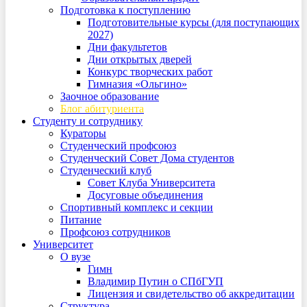
Подготовка к поступлению
Подготовительные курсы (для поступающих
2027)
Дни факультетов
Дни открытых дверей
Конкурс творческих работ
Гимназия «Ольгино»
Заочное образование
Блог абитуриента
Студенту и сотруднику
Кураторы
Студенческий профсоюз
Студенческий Совет Дома студентов
Студенческий клуб
Совет Клуба Университета
Досуговые объединения
Спортивный комплекс и секции
Питание
Профсоюз сотрудников
Университет
О вузе
Гимн
Владимир Путин о СПбГУП
Лицензия и свидетельство об аккредитации
Структура