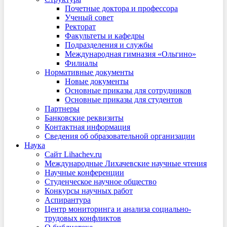
Почетные доктора и профессора
Ученый совет
Ректорат
Факультеты и кафедры
Подразделения и службы
Международная гимназия «Ольгино»
Филиалы
Нормативные документы
Новые документы
Основные приказы для сотрудников
Основные приказы для студентов
Партнеры
Банковские реквизиты
Контактная информация
Сведения об образовательной организации
Наука
Сайт Lihachev.ru
Международные Лихачевские научные чтения
Научные конференции
Студенческое научное общество
Конкурсы научных работ
Аспирантура
Центр мониторинга и анализа социально-
трудовых конфликтов