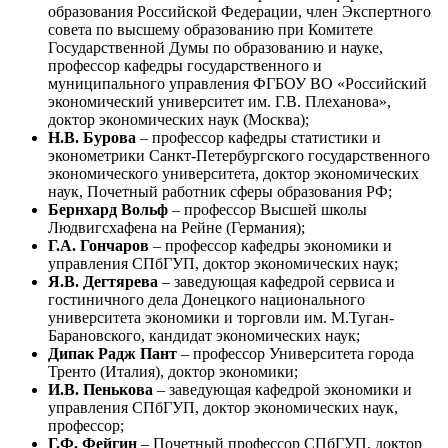
образования Российской Федерации, член Экспертного
совета по высшему образованию при Комитете
Государственной Думы по образованию и науке,
профессор кафедры государственного и
муниципального управления ФГБОУ ВО «Российский
экономический университет им. Г.В. Плеханова»,
доктор экономических наук (Москва);
Н.В. Бурова
– профессор кафедры статистики и
эконометрики Санкт-Петербургского государственного
экономического университета, доктор экономических
наук, Почетный работник сферы образования РФ;
Бернхард Вольф
– профессор Высшей школы
Людвигсхафена на Рейне (Германия);
Г.А. Гончаров
– профессор кафедры экономики и
управления СПбГУП, доктор экономических наук;
Я.В. Дегтярева
– заведующая кафедрой сервиса и
гостиничного дела Донецкого национального
университета экономики и торговли им. М.Туган-
Барановского, кандидат экономических наук;
Дипак Радж Пант
– профессор Университета города
Тренто (Италия), доктор экономики;
И.В. Пенькова
– заведующая кафедрой экономики и
управления СПбГУП, доктор экономических наук,
профессор;
Г.Ф. Фейгин
– Почетный профессор СПбГУП, доктор