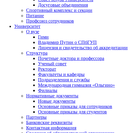
Досуговые объединения
Спортивный комплекс и секции
Питание
Профсоюз сотрудников
Университет
О вузе
Гимн
Владимир Путин о СПбГУП
Лицензия и свидетельство об аккредитации
Структура
Почетные доктора и профессора
Ученый совет
Ректорат
Факультеты и кафедры
Подразделения и службы
Международная гимназия «Ольгино»
Филиалы
Нормативные документы
Новые документы
Основные приказы для сотрудников
Основные приказы для студентов
Партнеры
Банковские реквизиты
Контактная информация