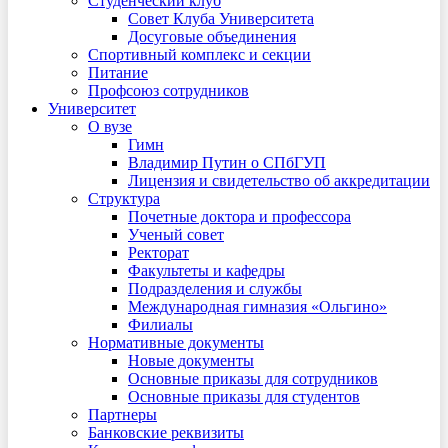
Студенческий клуб
Совет Клуба Университета
Досуговые объединения
Спортивный комплекс и секции
Питание
Профсоюз сотрудников
Университет
О вузе
Гимн
Владимир Путин о СПбГУП
Лицензия и свидетельство об аккредитации
Структура
Почетные доктора и профессора
Ученый совет
Ректорат
Факультеты и кафедры
Подразделения и службы
Международная гимназия «Ольгино»
Филиалы
Нормативные документы
Новые документы
Основные приказы для сотрудников
Основные приказы для студентов
Партнеры
Банковские реквизиты