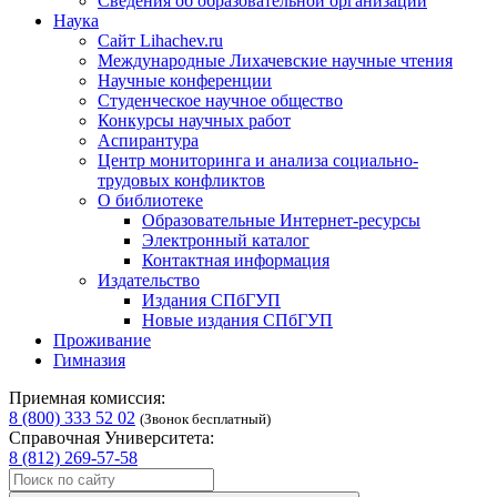
Сведения об образовательной организации
Наука
Сайт Lihachev.ru
Международные Лихачевские научные чтения
Научные конференции
Студенческое научное общество
Конкурсы научных работ
Аспирантура
Центр мониторинга и анализа социально-
трудовых конфликтов
О библиотеке
Образовательные Интернет-ресурсы
Электронный каталог
Контактная информация
Издательство
Издания СПбГУП
Новые издания СПбГУП
Проживание
Гимназия
Приемная комиссия:
8 (800) 333 52 02
(Звонок бесплатный)
Справочная Университета:
8 (812) 269-57-58