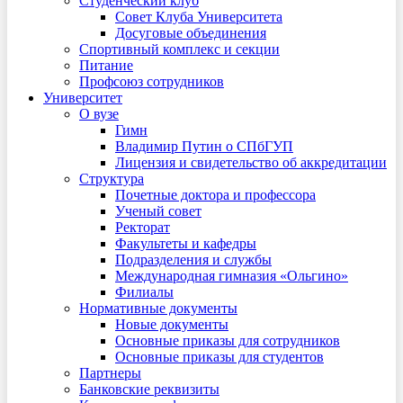
Студенческий клуб
Совет Клуба Университета
Досуговые объединения
Спортивный комплекс и секции
Питание
Профсоюз сотрудников
Университет
О вузе
Гимн
Владимир Путин о СПбГУП
Лицензия и свидетельство об аккредитации
Структура
Почетные доктора и профессора
Ученый совет
Ректорат
Факультеты и кафедры
Подразделения и службы
Международная гимназия «Ольгино»
Филиалы
Нормативные документы
Новые документы
Основные приказы для сотрудников
Основные приказы для студентов
Партнеры
Банковские реквизиты