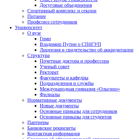
Досуговые объединения
Спортивный комплекс и секции
Питание
Профсоюз сотрудников
Университет
О вузе
Гимн
Владимир Путин о СПбГУП
Лицензия и свидетельство об аккредитации
Структура
Почетные доктора и профессора
Ученый совет
Ректорат
Факультеты и кафедры
Подразделения и службы
Международная гимназия «Ольгино»
Филиалы
Нормативные документы
Новые документы
Основные приказы для сотрудников
Основные приказы для студентов
Партнеры
Банковские реквизиты
Контактная информация