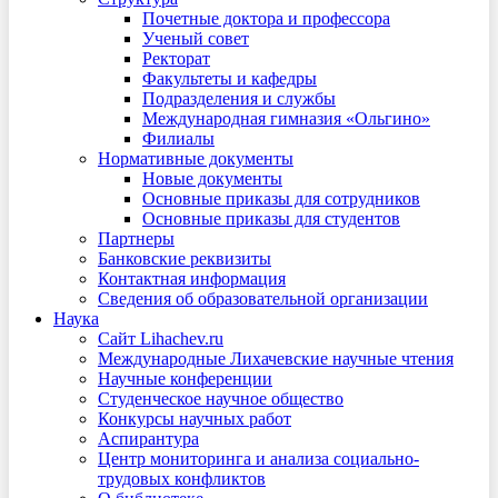
Почетные доктора и профессора
Ученый совет
Ректорат
Факультеты и кафедры
Подразделения и службы
Международная гимназия «Ольгино»
Филиалы
Нормативные документы
Новые документы
Основные приказы для сотрудников
Основные приказы для студентов
Партнеры
Банковские реквизиты
Контактная информация
Сведения об образовательной организации
Наука
Сайт Lihachev.ru
Международные Лихачевские научные чтения
Научные конференции
Студенческое научное общество
Конкурсы научных работ
Аспирантура
Центр мониторинга и анализа социально-
трудовых конфликтов