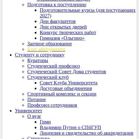
Подготовка к поступлению
Подготовительные курсы (для поступающих
2027)
Дни факультетов
Дни открытых дверей
Конкурс творческих работ
Гимназия «Ольгино»
Заочное образование
Блог абитуриента
Студенту и сотруднику
Кураторы
Студенческий профсоюз
Студенческий Совет Дома студентов
Студенческий клуб
Совет Клуба Университета
Досуговые объединения
Спортивный комплекс и секции
Питание
Профсоюз сотрудников
Университет
О вузе
Гимн
Владимир Путин о СПбГУП
Лицензия и свидетельство об аккредитации
Структура