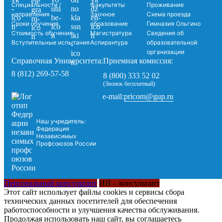
Специальности /
Факультеты
Проживание
направления
Заочное
Схема проезда
Сроки обучения
образование
Гимназия Ольгино
Стоимость обучения
Магистратура
Сведения об
Вступительные испытания
Аспирантура
образовательной
организации
Справочная Университета:
Приемная комиссия:
8 (812) 269-57-58
8 (800) 333 52 02
(Звонок бесплатный)
pricom@gup.ru
e-mail:
Наш учредитель:
Федерация
Независимых
Профсоюзов России
Персональный консультант
ИИ – консультант
Этот сайт использует файлы cookies и сервисы сбора
технических данных посетителей для обеспечения
работоспособности и улучшения качества обслуживания.
Продолжая использовать наш сайт, вы соглашаетесь