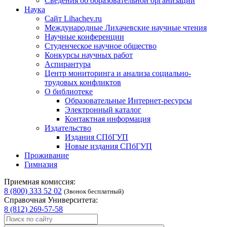
Сведения об образовательной организации
Наука
Сайт Lihachev.ru
Международные Лихачевские научные чтения
Научные конференции
Студенческое научное общество
Конкурсы научных работ
Аспирантура
Центр мониторинга и анализа социально-
трудовых конфликтов
О библиотеке
Образовательные Интернет-ресурсы
Электронный каталог
Контактная информация
Издательство
Издания СПбГУП
Новые издания СПбГУП
Проживание
Гимназия
Приемная комиссия:
8 (800) 333 52 02
(Звонок бесплатный)
Справочная Университета:
8 (812) 269-57-58