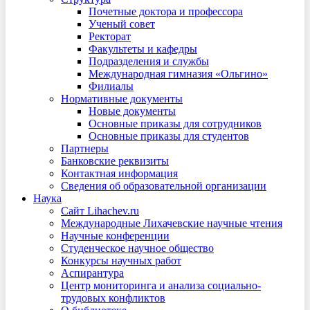
Почетные доктора и профессора
Ученый совет
Ректорат
Факультеты и кафедры
Подразделения и службы
Международная гимназия «Ольгино»
Филиалы
Нормативные документы
Новые документы
Основные приказы для сотрудников
Основные приказы для студентов
Партнеры
Банковские реквизиты
Контактная информация
Сведения об образовательной организации
Наука
Сайт Lihachev.ru
Международные Лихачевские научные чтения
Научные конференции
Студенческое научное общество
Конкурсы научных работ
Аспирантура
Центр мониторинга и анализа социально-
трудовых конфликтов