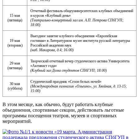
Отчетный фестиваль общеуниверситетских клубных объединений
15 мая
и курсов «Клубный день»
(пятница)
(Театрально-концертный зал им. А.П. Петрова СПбГУП;
18:00)
Выездное занятие клубного объединения «Европейская
19 мая
гостиная» в Литературном музее института русской литературы
(вторник)
Российской академии наук
(наб. Макарова, д.4; 16:00)
Творческий отчетный вечер студенческого актива Университета
29 мая
«Активист года»
(пятница)
(Клубный зал Дома студентов СПбГУП; 18:00)
Студенческий праздник «Сезон белых ночей»
30 мая
(Международная гимназия «Ольгино», ул. Хвойная, д. 13-15;
(суббота)
15:00)
В этом месяце, как обычно, будут работать клубные
объединения, спортивные секции, действовать льготные
программы посещения театров, музеев и спортивных
мероприятий.