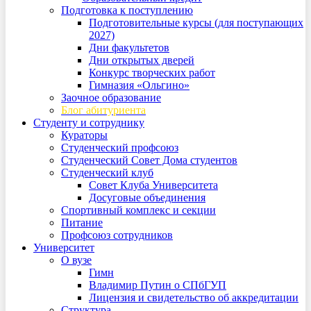
Подготовка к поступлению
Подготовительные курсы (для поступающих
2027)
Дни факультетов
Дни открытых дверей
Конкурс творческих работ
Гимназия «Ольгино»
Заочное образование
Блог абитуриента
Студенту и сотруднику
Кураторы
Студенческий профсоюз
Студенческий Совет Дома студентов
Студенческий клуб
Совет Клуба Университета
Досуговые объединения
Спортивный комплекс и секции
Питание
Профсоюз сотрудников
Университет
О вузе
Гимн
Владимир Путин о СПбГУП
Лицензия и свидетельство об аккредитации
Структура