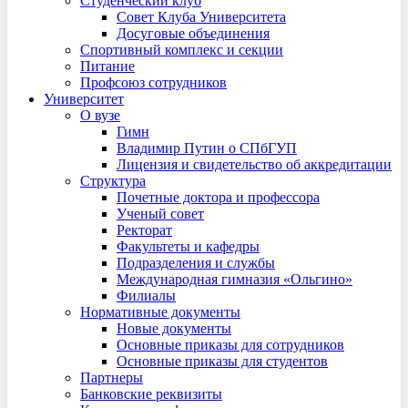
Студенческий клуб
Совет Клуба Университета
Досуговые объединения
Спортивный комплекс и секции
Питание
Профсоюз сотрудников
Университет
О вузе
Гимн
Владимир Путин о СПбГУП
Лицензия и свидетельство об аккредитации
Структура
Почетные доктора и профессора
Ученый совет
Ректорат
Факультеты и кафедры
Подразделения и службы
Международная гимназия «Ольгино»
Филиалы
Нормативные документы
Новые документы
Основные приказы для сотрудников
Основные приказы для студентов
Партнеры
Банковские реквизиты