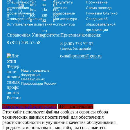
Специальности /
Факультеты
Проживание
направления
Заочное
Схема проезда
Сроки обучения
образование
Гимназия Ольгино
Стоимость обучения
Магистратура
Сведения об
Вступительные испытания
Аспирантура
образовательной
организации
Справочная Университета:
Приемная комиссия:
8 (812) 269-57-58
8 (800) 333 52 02
(Звонок бесплатный)
pricom@gup.ru
e-mail:
Наш учредитель:
Федерация
Независимых
Профсоюзов России
Персональный консультант
ИИ – консультант
Этот сайт использует файлы cookies и сервисы сбора
технических данных посетителей для обеспечения
работоспособности и улучшения качества обслуживания.
Продолжая использовать наш сайт, вы соглашаетесь