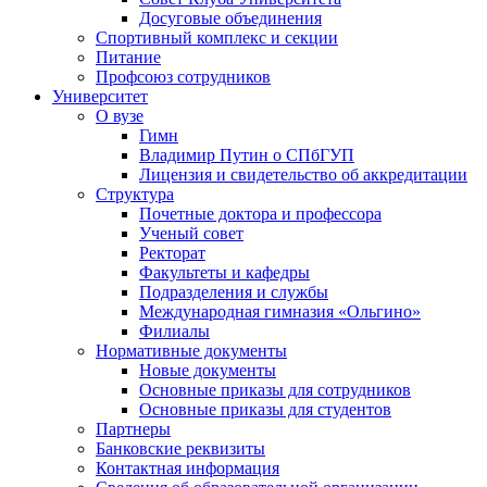
Досуговые объединения
Спортивный комплекс и секции
Питание
Профсоюз сотрудников
Университет
О вузе
Гимн
Владимир Путин о СПбГУП
Лицензия и свидетельство об аккредитации
Структура
Почетные доктора и профессора
Ученый совет
Ректорат
Факультеты и кафедры
Подразделения и службы
Международная гимназия «Ольгино»
Филиалы
Нормативные документы
Новые документы
Основные приказы для сотрудников
Основные приказы для студентов
Партнеры
Банковские реквизиты
Контактная информация