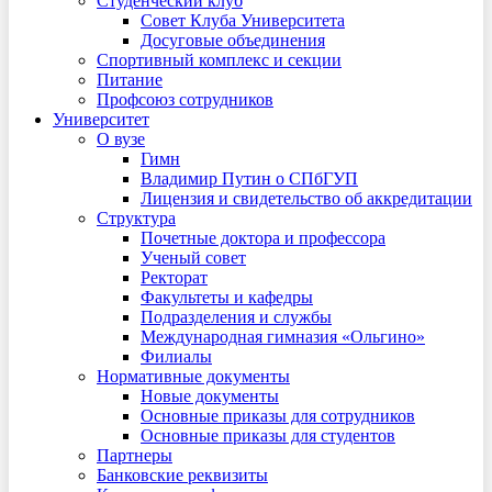
Студенческий клуб
Совет Клуба Университета
Досуговые объединения
Спортивный комплекс и секции
Питание
Профсоюз сотрудников
Университет
О вузе
Гимн
Владимир Путин о СПбГУП
Лицензия и свидетельство об аккредитации
Структура
Почетные доктора и профессора
Ученый совет
Ректорат
Факультеты и кафедры
Подразделения и службы
Международная гимназия «Ольгино»
Филиалы
Нормативные документы
Новые документы
Основные приказы для сотрудников
Основные приказы для студентов
Партнеры
Банковские реквизиты