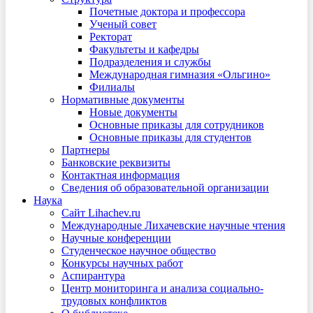
Почетные доктора и профессора
Ученый совет
Ректорат
Факультеты и кафедры
Подразделения и службы
Международная гимназия «Ольгино»
Филиалы
Нормативные документы
Новые документы
Основные приказы для сотрудников
Основные приказы для студентов
Партнеры
Банковские реквизиты
Контактная информация
Сведения об образовательной организации
Наука
Сайт Lihachev.ru
Международные Лихачевские научные чтения
Научные конференции
Студенческое научное общество
Конкурсы научных работ
Аспирантура
Центр мониторинга и анализа социально-
трудовых конфликтов