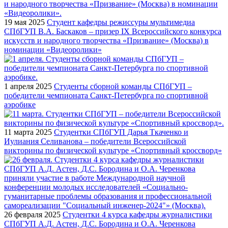
19 мая 2025
Студент кафедры режиссуры мультимедиа
СПбГУП В.А. Баскаков – призер IX Всероссийского конкурса
искусств и народного творчества «Призвание» (Москва) в
номинации «Видеоролики»
1 апреля 2025
Студенты сборной команды СПбГУП –
победители чемпионата Санкт-Петербурга по спортивной
аэробике
11 марта 2025
Студентки СПбГУП Дарья Ткаченко и
Иулиания Селиванова – победители Всероссийской
викторины по физической культуре «Спортивный кроссворд»
26 февраля 2025
Студентки 4 курса кафедры журналистики
СПбГУП А.Д. Астен, Д.С. Бородина и О.А. Черенкова