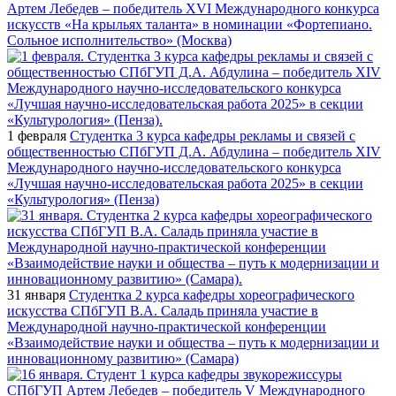
Артем Лебедев – победитель XVI Международного конкурса
искусств «На крыльях таланта» в номинации «Фортепиано.
Сольное исполнительство» (Москва)
1 февраля
Студентка 3 курса кафедры рекламы и связей с
общественностью СПбГУП Д.А. Абдулина – победитель XIV
Международного научно-исследовательского конкурса
«Лучшая научно-исследовательская работа 2025» в секции
«Культурология» (Пенза)
31 января
Студентка 2 курса кафедры хореографического
искусства СПбГУП В.А. Саладь приняла участие в
Международной научно-практической конференции
«Взаимодействие науки и общества – путь к модернизации и
инновационному развитию» (Самара)