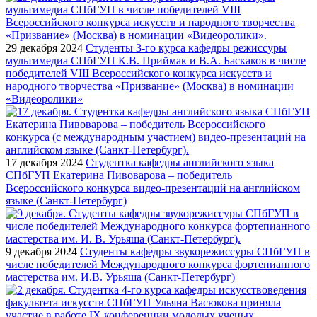
29 декабря 2024
Студенты 3-го курса кафедры режиссуры
мультимедиа СПбГУП К.В. Приймак и В.А. Баскаков в числе
победителей VIII Всероссийского конкурса искусств и
народного творчества «Призвание» (Москва) в номинации
«Видеоролики»
17 декабря 2024
Студентка кафедры английского языка
СПбГУП Екатерина Пивоварова – победитель
Всероссийского конкурса видео-презентаций на английском
языке (Санкт-Петербург)
9 декабря 2024
Студенты кафедры звукорежиссуры СПбГУП в
числе победителей Международного конкурса фортепианного
мастерства им. И.В. Урьяша (Санкт-Петербург)