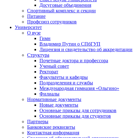
Досуговые объединения
Спортивный комплекс и секции
Питание
Профсоюз сотрудников
Университет
О вузе
Гимн
Владимир Путин о СПбГУП
Лицензия и свидетельство об аккредитации
Структура
Почетные доктора и профессора
Ученый совет
Ректорат
Факультеты и кафедры
Подразделения и службы
Международная гимназия «Ольгино»
Филиалы
Нормативные документы
Новые документы
Основные приказы для сотрудников
Основные приказы для студентов
Партнеры
Банковские реквизиты
Контактная информация