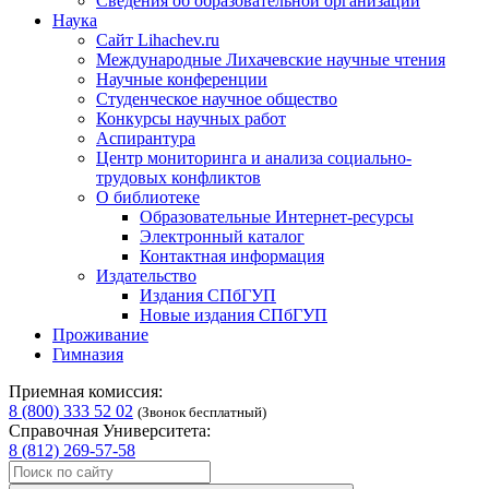
Сведения об образовательной организации
Наука
Сайт Lihachev.ru
Международные Лихачевские научные чтения
Научные конференции
Студенческое научное общество
Конкурсы научных работ
Аспирантура
Центр мониторинга и анализа социально-
трудовых конфликтов
О библиотеке
Образовательные Интернет-ресурсы
Электронный каталог
Контактная информация
Издательство
Издания СПбГУП
Новые издания СПбГУП
Проживание
Гимназия
Приемная комиссия:
8 (800) 333 52 02
(Звонок бесплатный)
Справочная Университета:
8 (812) 269-57-58