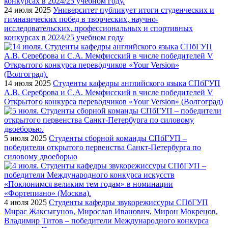
24 июля 2025
Университет публикует итоги студенческих и
гимназических побед в творческих, научно-
исследовательских, профессиональных и спортивных
конкурсах в 2024/25 учебном году
14 июля 2025
Студенты кафедры английского языка СПбГУП
А.В. Сереброва и С.А. Мемфисский в числе победителей V
Открытого конкурса переводчиков «Your Version» (Волгоград)
5 июля 2025
Студенты сборной команды СПбГУП –
победители открытого первенства Санкт-Петербурга по
силовому двоеборью
4 июля 2025
Студенты кафедры звукорежиссуры СПбГУП
Мирас Жаксыгунов, Мирослав Иванович, Мирон Мокрецов,
Владимир Титов – победители Международного конкурса