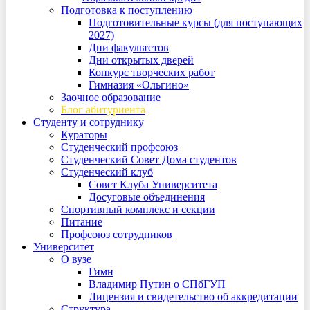
Подготовка к поступлению
Подготовительные курсы (для поступающих
2027)
Дни факультетов
Дни открытых дверей
Конкурс творческих работ
Гимназия «Ольгино»
Заочное образование
Блог абитуриента
Студенту и сотруднику
Кураторы
Студенческий профсоюз
Студенческий Совет Дома студентов
Студенческий клуб
Совет Клуба Университета
Досуговые объединения
Спортивный комплекс и секции
Питание
Профсоюз сотрудников
Университет
О вузе
Гимн
Владимир Путин о СПбГУП
Лицензия и свидетельство об аккредитации
Структура