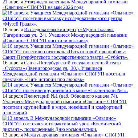
21 апреля
Утвержден календарь Международной гимназии
«Ольгино» СПбГУП на май 2026 года
18 апреля
Исследовательский центр «Музей Грааля»
(Гагаринская ул., 24). Учащиеся Международной гимназии
«Ольгино» СПбГУП посетили выставку
16 апреля
Санкт-Петербургский государственный театр
«Суббота» (Звенигородская ул., 30.). Учащиеся
Международной гимназии «Ольгино» СПбГУП посетили
спектакль «Пять историй про любовь»
14 апреля
Планетарий №1 (наб. Обводного канала 74).
Учащиеся Международной гимназии «Ольгино» СПбГУП
посетили крупнейший в мире, новейший и комфортный
планетарий
13 апреля
Международная гимназия «Ольгино» СПбГУП.