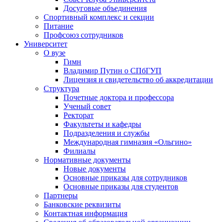
Досуговые объединения
Спортивный комплекс и секции
Питание
Профсоюз сотрудников
Университет
О вузе
Гимн
Владимир Путин о СПбГУП
Лицензия и свидетельство об аккредитации
Структура
Почетные доктора и профессора
Ученый совет
Ректорат
Факультеты и кафедры
Подразделения и службы
Международная гимназия «Ольгино»
Филиалы
Нормативные документы
Новые документы
Основные приказы для сотрудников
Основные приказы для студентов
Партнеры
Банковские реквизиты
Контактная информация