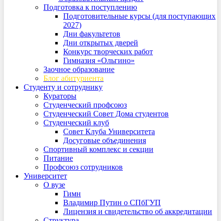
Подготовка к поступлению
Подготовительные курсы (для поступающих
2027)
Дни факультетов
Дни открытых дверей
Конкурс творческих работ
Гимназия «Ольгино»
Заочное образование
Блог абитуриента
Студенту и сотруднику
Кураторы
Студенческий профсоюз
Студенческий Совет Дома студентов
Студенческий клуб
Совет Клуба Университета
Досуговые объединения
Спортивный комплекс и секции
Питание
Профсоюз сотрудников
Университет
О вузе
Гимн
Владимир Путин о СПбГУП
Лицензия и свидетельство об аккредитации
Структура