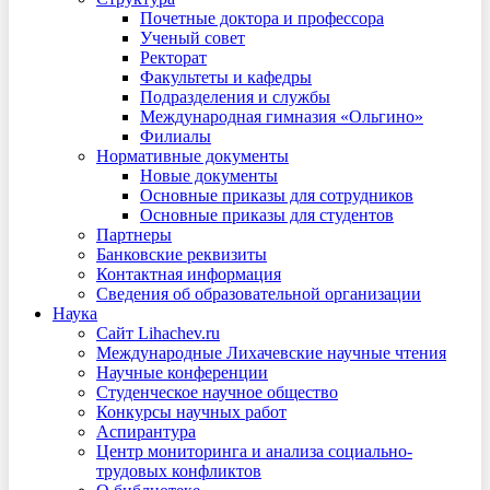
Почетные доктора и профессора
Ученый совет
Ректорат
Факультеты и кафедры
Подразделения и службы
Международная гимназия «Ольгино»
Филиалы
Нормативные документы
Новые документы
Основные приказы для сотрудников
Основные приказы для студентов
Партнеры
Банковские реквизиты
Контактная информация
Сведения об образовательной организации
Наука
Сайт Lihachev.ru
Международные Лихачевские научные чтения
Научные конференции
Студенческое научное общество
Конкурсы научных работ
Аспирантура
Центр мониторинга и анализа социально-
трудовых конфликтов