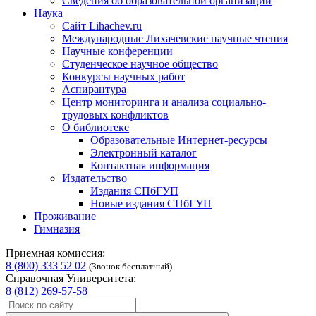
Сведения об образовательной организации
Наука
Сайт Lihachev.ru
Международные Лихачевские научные чтения
Научные конференции
Студенческое научное общество
Конкурсы научных работ
Аспирантура
Центр мониторинга и анализа социально-
трудовых конфликтов
О библиотеке
Образовательные Интернет-ресурсы
Электронный каталог
Контактная информация
Издательство
Издания СПбГУП
Новые издания СПбГУП
Проживание
Гимназия
Приемная комиссия:
8 (800) 333 52 02
(Звонок бесплатный)
Справочная Университета:
8 (812) 269-57-58