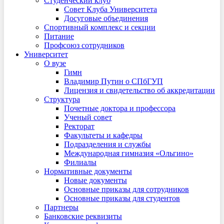
Студенческий клуб
Совет Клуба Университета
Досуговые объединения
Спортивный комплекс и секции
Питание
Профсоюз сотрудников
Университет
О вузе
Гимн
Владимир Путин о СПбГУП
Лицензия и свидетельство об аккредитации
Структура
Почетные доктора и профессора
Ученый совет
Ректорат
Факультеты и кафедры
Подразделения и службы
Международная гимназия «Ольгино»
Филиалы
Нормативные документы
Новые документы
Основные приказы для сотрудников
Основные приказы для студентов
Партнеры
Банковские реквизиты