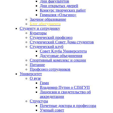
Дни факультетов
Дни открытых дверей
Конкурс творческих работ
Гимназия «Ольгино»
Заочное образование
Блог абитуриента
Студенту и сотруднику
Кураторы
Студенческий профсоюз
Студенческий Совет Дома студентов
Студенческий клуб
Совет Клуба Университета
Досуговые объединения
Спортивный комплекс и секции
Питание
Профсоюз сотрудников
Университет
О вузе
Гимн
Владимир Путин о СПбГУП
Лицензия и свидетельство об
аккредитации
Структура
Почетные доктора и профессора
Ученый совет