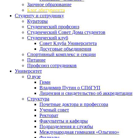
Заочное образование
Блог абитуриента
Студенту и сотруднику
Кураторы
Студенческий профсоюз
Студенческий Совет Дома студентов
Студенческий клуб
Совет Клуба Университета
Досуговые объединения
Спортивный комплекс и секции
Питание
Профсоюз сотрудников
Университет
О вузе
Гимн
Владимир Путин о СПбГУП
Лицензия и свидетельство об аккредитации
Структура
Почетные доктора и профессора
Ученый совет
Ректорат
Факультеты и кафедры
Подразделения и службы
Международная гимназия «Ольгино»
Филиалы