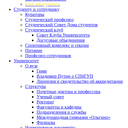
Блог абитуриента
Студенту и сотруднику
Кураторы
Студенческий профсоюз
Студенческий Совет Дома студентов
Студенческий клуб
Совет Клуба Университета
Досуговые объединения
Спортивный комплекс и секции
Питание
Профсоюз сотрудников
Университет
О вузе
Гимн
Владимир Путин о СПбГУП
Лицензия и свидетельство об аккредитации
Структура
Почетные доктора и профессора
Ученый совет
Ректорат
Факультеты и кафедры
Подразделения и службы
Международная гимназия «Ольгино»
Филиалы
Нормативные документы