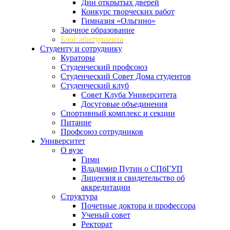
Дни открытых дверей
Конкурс творческих работ
Гимназия «Ольгино»
Заочное образование
Блог абитуриента
Студенту и сотруднику
Кураторы
Студенческий профсоюз
Студенческий Совет Дома студентов
Студенческий клуб
Совет Клуба Университета
Досуговые объединения
Спортивный комплекс и секции
Питание
Профсоюз сотрудников
Университет
О вузе
Гимн
Владимир Путин о СПбГУП
Лицензия и свидетельство об
аккредитации
Структура
Почетные доктора и профессора
Ученый совет
Ректорат