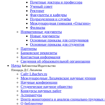
Почетные доктора и профессора
Ученый совет
Ректорат
Факультеты и кафедры
Подразделения и службы
Международная гимназия «Ольгино»
Филиалы
Нормативные документы
Новые документы
Основные приказы для сотрудников
Основные приказы для студентов
Партнеры
Банковские реквизиты
Контактная информация
Сведения об образовательной организации
Наука
Библиотека/Издательство
Площадь Д.С.Лихачева
Сайт Lihachev.ru
Международные Лихачевские научные чтения
Научные конференции
Студенческое научное общество
Конкурсы научных работ
Аспирантура
Центр мониторинга и анализа социально-трудовых
О библиотеке