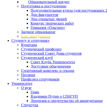
Образовательный кредит
Подготовка к поступлению
Подготовительные курсы (для поступающих 2
Дни факультетов
Дни открытых дверей
Конкурс творческих работ
Гимназия «Ольгино»
Заочное образование
Блог абитуриента
Студенту и сотруднику
Кураторы
Студенческий профсоюз
Студенческий Совет Дома студентов
Студенческий клуб
Совет Клуба Университета
Досуговые объединения
Спортивный комплекс и секции
Питание
Профсоюз сотрудников
Университет
О вузе
Гимн
Владимир Путин о СПбГУП
Лицензия и свидетельство об аккредитации
Структура