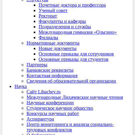
Почетные доктора и профессора
Ученый совет
Ректорат
Факультеты и кафедры
Подразделения и службы
Международная гимназия «Ольгино»
Филиалы
Нормативные документы
Новые документы
Основные приказы для сотрудников
Основные приказы для студентов
Партнеры
Банковские реквизиты
Контактная информация
Сведения об образовательной организации
Наука
Сайт Lihachev.ru
Международные Лихачевские научные чтения
Научные конференции
Студенческое научное общество
Конкурсы научных работ
Аспирантура
Центр мониторинга и анализа социально-
трудовых конфликтов