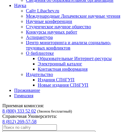
Сведения об образовательной организации
Наука
Сайт Lihachev.ru
Международные Лихачевские научные чтения
Научные конференции
Студенческое научное общество
Конкурсы научных работ
Аспирантура
Центр мониторинга и анализа социально-
трудовых конфликтов
О библиотеке
Образовательные Интернет-ресурсы
Электронный каталог
Контактная информация
Издательство
Издания СПбГУП
Новые издания СПбГУП
Проживание
Гимназия
Приемная комиссия:
8 (800) 333 52 02
(Звонок бесплатный)
Справочная Университета:
8 (812) 269-57-58