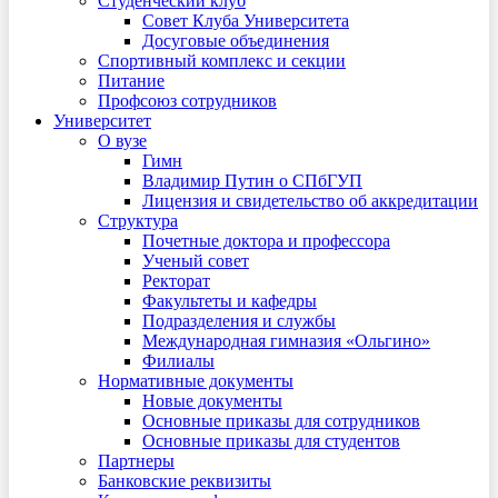
Студенческий клуб
Совет Клуба Университета
Досуговые объединения
Спортивный комплекс и секции
Питание
Профсоюз сотрудников
Университет
О вузе
Гимн
Владимир Путин о СПбГУП
Лицензия и свидетельство об аккредитации
Структура
Почетные доктора и профессора
Ученый совет
Ректорат
Факультеты и кафедры
Подразделения и службы
Международная гимназия «Ольгино»
Филиалы
Нормативные документы
Новые документы
Основные приказы для сотрудников
Основные приказы для студентов
Партнеры
Банковские реквизиты