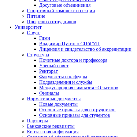
Досуговые объединения
Спортивный комплекс и секции
Питание
Профсоюз сотрудников
Университет
О вузе
Гимн
Владимир Путин о СПбГУП
Лицензия и свидетельство об аккредитации
Структура
Почетные доктора и профессора
Ученый совет
Ректорат
Факультеты и кафедры
Подразделения и службы
Международная гимназия «Ольгино»
Филиалы
Нормативные документы
Новые документы
Основные приказы для сотрудников
Основные приказы для студентов
Партнеры
Банковские реквизиты
Контактная информация