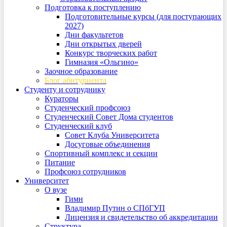
Подготовка к поступлению
Подготовительные курсы (для поступающих
2027)
Дни факультетов
Дни открытых дверей
Конкурс творческих работ
Гимназия «Ольгино»
Заочное образование
Блог абитуриента
Студенту и сотруднику
Кураторы
Студенческий профсоюз
Студенческий Совет Дома студентов
Студенческий клуб
Совет Клуба Университета
Досуговые объединения
Спортивный комплекс и секции
Питание
Профсоюз сотрудников
Университет
О вузе
Гимн
Владимир Путин о СПбГУП
Лицензия и свидетельство об аккредитации
Структура