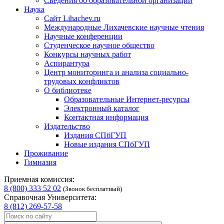
Сведения об образовательной организации
Наука
Сайт Lihachev.ru
Международные Лихачевские научные чтения
Научные конференции
Студенческое научное общество
Конкурсы научных работ
Аспирантура
Центр мониторинга и анализа социально-
трудовых конфликтов
О библиотеке
Образовательные Интернет-ресурсы
Электронный каталог
Контактная информация
Издательство
Издания СПбГУП
Новые издания СПбГУП
Проживание
Гимназия
Приемная комиссия:
8 (800) 333 52 02
(Звонок бесплатный)
Справочная Университета:
8 (812) 269-57-58