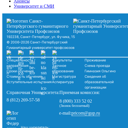
Анонсы
Университет и СМИ
192238, Санкт-Петербург, ул. Фучика, 15
© 2006–2026 Санкт-Петербургский
Гуманитарный университет профсоюзов
Специальности /
Факультеты
Проживание
направления
Заочное
Схема проезда
Сроки обучения
образование
Гимназия Ольгино
Стоимость обучения
Магистратура
Сведения об
Вступительные испытания
Аспирантура
образовательной
организации
Справочная Университета:
Приемная комиссия:
8 (812) 269-57-58
8 (800) 333 52 02
(Звонок бесплатный)
pricom@gup.ru
e-mail:
Наш учредитель: