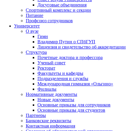
Досуговые объединения
Спортивный комплекс и секции
Питание
Профсоюз сотрудников
Университет
О вузе
Гимн
Владимир Путин о СПбГУП
Лицензия и свидетельство об аккредитации
Структура
Почетные доктора и профессора
Ученый совет
Ректорат
Факультеты и кафедры
Подразделения и службы
Международная гимназия «Ольгино»
Филиалы
Нормативные документы
Новые документы
Основные приказы для сотрудников
Основные приказы для студентов
Партнеры
Банковские реквизиты
Контактная информация