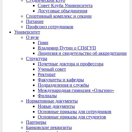
Студенческий клуб
Совет Клуба Университета
Досуговые объединения
Спортивный комплекс и секции
Питание
Профсоюз сотрудников
Университет
О вузе
Гимн
Владимир Путин о СПбГУП
Лицензия и свидетельство об аккредитации
Структура
Почетные доктора и профессора
Ученый совет
Ректорат
Факультеты и кафедры
Подразделения и службы
Международная гимназия «Ольгино»
Филиалы
Нормативные документы
Новые документы
Основные приказы для сотрудников
Основные приказы для студентов
Партнеры
Банковские реквизиты