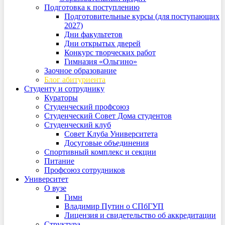
Подготовка к поступлению
Подготовительные курсы (для поступающих
2027)
Дни факультетов
Дни открытых дверей
Конкурс творческих работ
Гимназия «Ольгино»
Заочное образование
Блог абитуриента
Студенту и сотруднику
Кураторы
Студенческий профсоюз
Студенческий Совет Дома студентов
Студенческий клуб
Совет Клуба Университета
Досуговые объединения
Спортивный комплекс и секции
Питание
Профсоюз сотрудников
Университет
О вузе
Гимн
Владимир Путин о СПбГУП
Лицензия и свидетельство об аккредитации
Структура