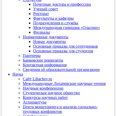
Почетные доктора и профессора
Ученый совет
Ректорат
Факультеты и кафедры
Подразделения и службы
Международная гимназия «Ольгино»
Филиалы
Нормативные документы
Новые документы
Основные приказы для сотрудников
Основные приказы для студентов
Партнеры
Банковские реквизиты
Контактная информация
Сведения об образовательной организации
Наука
Сайт Lihachev.ru
Международные Лихачевские научные чтения
Научные конференции
Студенческое научное общество
Конкурсы научных работ
Аспирантура
Центр мониторинга и анализа социально-
трудовых конфликтов