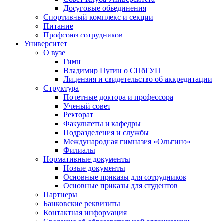
Досуговые объединения
Спортивный комплекс и секции
Питание
Профсоюз сотрудников
Университет
О вузе
Гимн
Владимир Путин о СПбГУП
Лицензия и свидетельство об аккредитации
Структура
Почетные доктора и профессора
Ученый совет
Ректорат
Факультеты и кафедры
Подразделения и службы
Международная гимназия «Ольгино»
Филиалы
Нормативные документы
Новые документы
Основные приказы для сотрудников
Основные приказы для студентов
Партнеры
Банковские реквизиты
Контактная информация