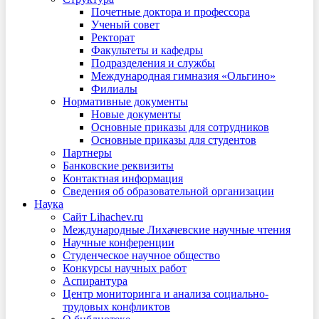
Почетные доктора и профессора
Ученый совет
Ректорат
Факультеты и кафедры
Подразделения и службы
Международная гимназия «Ольгино»
Филиалы
Нормативные документы
Новые документы
Основные приказы для сотрудников
Основные приказы для студентов
Партнеры
Банковские реквизиты
Контактная информация
Сведения об образовательной организации
Наука
Сайт Lihachev.ru
Международные Лихачевские научные чтения
Научные конференции
Студенческое научное общество
Конкурсы научных работ
Аспирантура
Центр мониторинга и анализа социально-
трудовых конфликтов