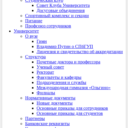
Студенческий клуб
Совет Клуба Университета
Досуговые объединения
Спортивный комплекс и секции
Питание
Профсоюз сотрудников
Университет
О вузе
Гимн
Владимир Путин о СПбГУП
Лицензия и свидетельство об аккредитации
Структура
Почетные доктора и профессора
Ученый совет
Ректорат
Факультеты и кафедры
Подразделения и службы
Международная гимназия «Ольгино»
Филиалы
Нормативные документы
Новые документы
Основные приказы для сотрудников
Основные приказы для студентов
Партнеры
Банковские реквизиты