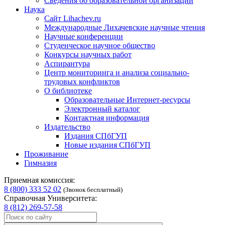
Сведения об образовательной организации
Наука
Сайт Lihachev.ru
Международные Лихачевские научные чтения
Научные конференции
Студенческое научное общество
Конкурсы научных работ
Аспирантура
Центр мониторинга и анализа социально-
трудовых конфликтов
О библиотеке
Образовательные Интернет-ресурсы
Электронный каталог
Контактная информация
Издательство
Издания СПбГУП
Новые издания СПбГУП
Проживание
Гимназия
Приемная комиссия:
8 (800) 333 52 02
(Звонок бесплатный)
Справочная Университета:
8 (812) 269-57-58