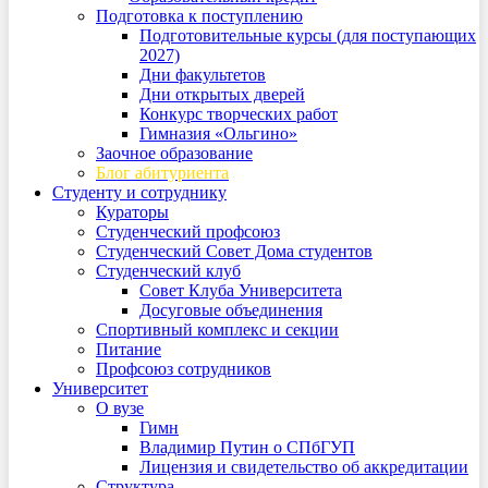
Подготовка к поступлению
Подготовительные курсы (для поступающих
2027)
Дни факультетов
Дни открытых дверей
Конкурс творческих работ
Гимназия «Ольгино»
Заочное образование
Блог абитуриента
Студенту и сотруднику
Кураторы
Студенческий профсоюз
Студенческий Совет Дома студентов
Студенческий клуб
Совет Клуба Университета
Досуговые объединения
Спортивный комплекс и секции
Питание
Профсоюз сотрудников
Университет
О вузе
Гимн
Владимир Путин о СПбГУП
Лицензия и свидетельство об аккредитации
Структура