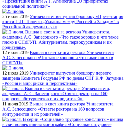
«Презентация книги А.Г. Аганбегяна „О приоритетах
социальной политики“»
25 июля 2019
Университет выпустил брошюру «Презентация
книги П.П. Толочко „Украина между Россией и Западом“ в
Российской академии наук»
12 июля 2019
Вышла в свет книга ректора Университета
А.С. Запесоцкого «Что такое хорошо и что такое плохо в
СПбГУП»
12 июля 2019
Университет выпустил брошюру первого
зампреда Комитета Госдумы РФ по делам СНГ К.Ф. Затулина
«Россия и мир: риски и перспективы»
11 июля 2019
Вышла в свет книга ректора Университета
А.С. Запесоцкого «Ответы ректора на 160 вопросов
абитуриентов и их родителей»