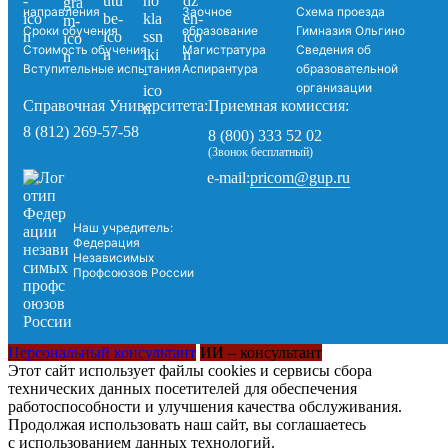
направления
Заочное
Схема проезда
Сроки обучения
образование
Гимназия Ольгино
Стоимость обучения
Магистратура
Сведения об
Вступительные испытания
Аспирантура
образовательной
организации
Справочная Университета:
Приемная комиссия:
8 (812) 269-57-58
8 (800) 333 52 02
(Звонок бесплатный)
pricom@gup.ru
e-mail:
Наш учредитель:
Федерация
Независимых
Профсоюзов России
Персональный консультант
ИИ – консультант
Этот сайт использует файлы cookies и сервисы сбора
технических данных посетителей для обеспечения
работоспособности и улучшения качества обслуживания.
Продолжая использовать наш сайт, вы соглашаетесь
с использованием данных технологий.