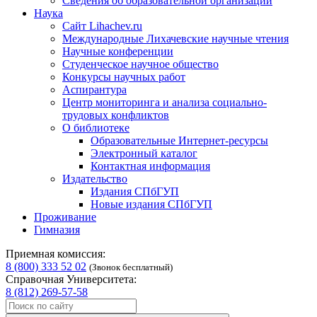
Сведения об образовательной организации
Наука
Сайт Lihachev.ru
Международные Лихачевские научные чтения
Научные конференции
Студенческое научное общество
Конкурсы научных работ
Аспирантура
Центр мониторинга и анализа социально-
трудовых конфликтов
О библиотеке
Образовательные Интернет-ресурсы
Электронный каталог
Контактная информация
Издательство
Издания СПбГУП
Новые издания СПбГУП
Проживание
Гимназия
Приемная комиссия:
8 (800) 333 52 02
(Звонок бесплатный)
Справочная Университета:
8 (812) 269-57-58