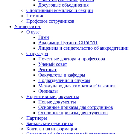
Досуговые объединения
Спортивный комплекс и секции
Питание
Профсоюз сотрудников
Университет
О вузе
Гимн
Владимир Путин о СПбГУП
Лицензия и свидетельство об аккредитации
Структура
Почетные доктора и профессора
Ученый совет
Ректорат
Факультеты и кафедры
Подразделения и службы
Международная гимназия «Ольгино»
Филиалы
Нормативные документы
Новые документы
Основные приказы для сотрудников
Основные приказы для студентов
Партнеры
Банковские реквизиты
Контактная информация