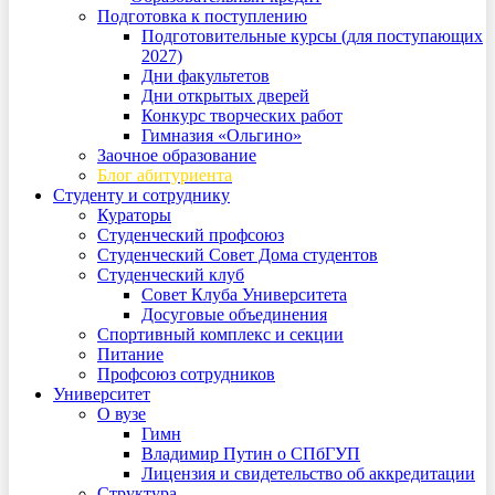
Подготовка к поступлению
Подготовительные курсы (для поступающих
2027)
Дни факультетов
Дни открытых дверей
Конкурс творческих работ
Гимназия «Ольгино»
Заочное образование
Блог абитуриента
Студенту и сотруднику
Кураторы
Студенческий профсоюз
Студенческий Совет Дома студентов
Студенческий клуб
Совет Клуба Университета
Досуговые объединения
Спортивный комплекс и секции
Питание
Профсоюз сотрудников
Университет
О вузе
Гимн
Владимир Путин о СПбГУП
Лицензия и свидетельство об аккредитации
Структура