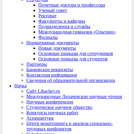
Почетные доктора и профессора
Ученый совет
Ректорат
Факультеты и кафедры
Подразделения и службы
Международная гимназия «Ольгино»
Филиалы
Нормативные документы
Новые документы
Основные приказы для сотрудников
Основные приказы для студентов
Партнеры
Банковские реквизиты
Контактная информация
Сведения об образовательной организации
Наука
Сайт Lihachev.ru
Международные Лихачевские научные чтения
Научные конференции
Студенческое научное общество
Конкурсы научных работ
Аспирантура
Центр мониторинга и анализа социально-
трудовых конфликтов