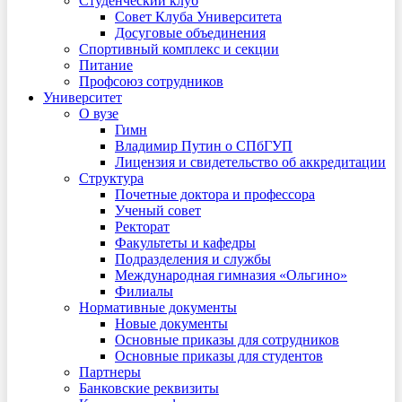
Студенческий клуб
Совет Клуба Университета
Досуговые объединения
Спортивный комплекс и секции
Питание
Профсоюз сотрудников
Университет
О вузе
Гимн
Владимир Путин о СПбГУП
Лицензия и свидетельство об аккредитации
Структура
Почетные доктора и профессора
Ученый совет
Ректорат
Факультеты и кафедры
Подразделения и службы
Международная гимназия «Ольгино»
Филиалы
Нормативные документы
Новые документы
Основные приказы для сотрудников
Основные приказы для студентов
Партнеры
Банковские реквизиты