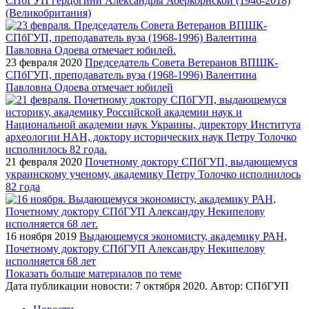
СПбГУП герцогини Александры Аберкорнской (1946-2018)
(Великобритания)
23 февраля 2020
Председатель Совета Ветеранов ВПШК-
СПбГУП, преподаватель вуза (1968-1996) Валентина
Павловна Одоева отмечает юбилей
21 февраля 2020
Почетному доктору СПбГУП, выдающемуся
украинскому ученому, академику Петру Толочко исполнилось
82 года
16 ноября 2019
Выдающемуся экономисту, академику РАН,
Почетному доктору СПбГУП Александру Некипелову
исполняется 68 лет
Показать больше материалов по теме
Дата публикации новости:
7 октября 2020
. Автор:
СПбГУП