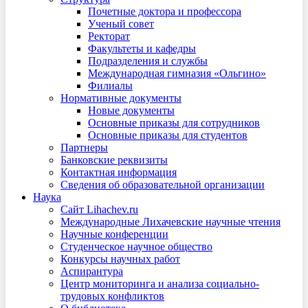
Почетные доктора и профессора
Ученый совет
Ректорат
Факультеты и кафедры
Подразделения и службы
Международная гимназия «Ольгино»
Филиалы
Нормативные документы
Новые документы
Основные приказы для сотрудников
Основные приказы для студентов
Партнеры
Банковские реквизиты
Контактная информация
Сведения об образовательной организации
Наука
Сайт Lihachev.ru
Международные Лихачевские научные чтения
Научные конференции
Студенческое научное общество
Конкурсы научных работ
Аспирантура
Центр мониторинга и анализа социально-
трудовых конфликтов