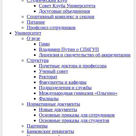
Студенческий клуб
Совет Клуба Университета
Досуговые объединения
Спортивный комплекс и секции
Питание
Профсоюз сотрудников
Университет
О вузе
Гимн
Владимир Путин о СПбГУП
Лицензия и свидетельство об аккредитации
Структура
Почетные доктора и профессора
Ученый совет
Ректорат
Факультеты и кафедры
Подразделения и службы
Международная гимназия «Ольгино»
Филиалы
Нормативные документы
Новые документы
Основные приказы для сотрудников
Основные приказы для студентов
Партнеры
Банковские реквизиты