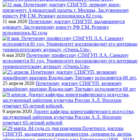
11 мая 2020
Почетному доктору СПбГУП, выдающемуся
адвокату, Заслуженному юристу РФ Г.М. Резнику
исполнилось 82 года
6 мая 2020
Почетному профессору СПбГУП Л.А. Санкину
исполняется 81 год. Университет воспроизводит его интервью
университетскому журналу «Очень.Um»
25 апреля 2020
Почетному доктору СПбГУП, великому
хоккейному вратарю Владиславу Третьяку исполняется 68 лет
9 апреля 2020
Доцент кафедры хореографического искусства,
заслуженный работник культуры России А.Л. Носихин
отмечает 65-летний юбилей