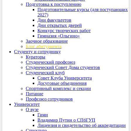
Подготовка к поступлению
Подготовительные курсы (для поступающих
2027)
Дни факультетов
Дни открытых дверей
Конкурс творческих работ
Гимназия «Ольгино»
Заочное образование
Блог абитуриента
Студенту и сотруднику
Кураторы
Студенческий профсоюз
Студенческий Совет Дома студентов
Студенческий клуб
Совет Клуба Университета
Досуговые объединения
Спортивный комплекс и секции
Питание
Профсоюз сотрудников
Университет
О вузе
Гимн
Владимир Путин о СПбГУП
Лицензия и свидетельство об аккредитации
Структура