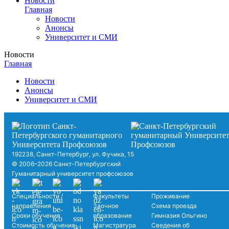
Новости
Главная
Новости
Анонсы
Университет и СМИ
Новости
Главная
Новости
Анонсы
Университет и СМИ
192238, Санкт-Петербург, ул. Фучика, 15
© 2006–2026 Санкт-Петербургский
Гуманитарный университет профсоюзов
Специальности /
Факультеты
Проживание
направления
Заочное
Схема проезда
Сроки обучения
образование
Гимназия Ольгино
Стоимость обучения
Магистратура
Сведения об