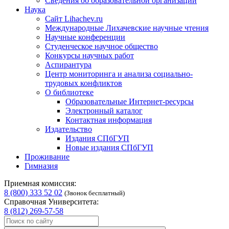
Сведения об образовательной организации
Наука
Сайт Lihachev.ru
Международные Лихачевские научные чтения
Научные конференции
Студенческое научное общество
Конкурсы научных работ
Аспирантура
Центр мониторинга и анализа социально-
трудовых конфликтов
О библиотеке
Образовательные Интернет-ресурсы
Электронный каталог
Контактная информация
Издательство
Издания СПбГУП
Новые издания СПбГУП
Проживание
Гимназия
Приемная комиссия:
8 (800) 333 52 02
(Звонок бесплатный)
Справочная Университета:
8 (812) 269-57-58