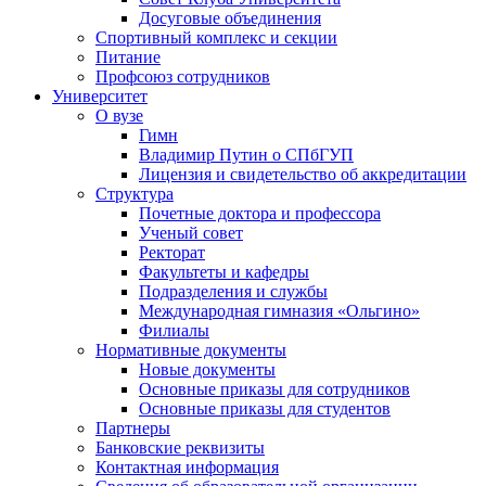
Досуговые объединения
Спортивный комплекс и секции
Питание
Профсоюз сотрудников
Университет
О вузе
Гимн
Владимир Путин о СПбГУП
Лицензия и свидетельство об аккредитации
Структура
Почетные доктора и профессора
Ученый совет
Ректорат
Факультеты и кафедры
Подразделения и службы
Международная гимназия «Ольгино»
Филиалы
Нормативные документы
Новые документы
Основные приказы для сотрудников
Основные приказы для студентов
Партнеры
Банковские реквизиты
Контактная информация