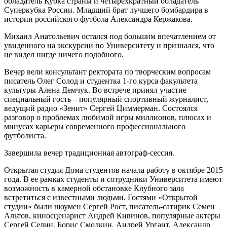
обладатель Кубка страны и четырехкратный обладатель
Суперкубка России. Младший брат лучшего бомбардира в
истории российского футбола Александра Кержакова.
Михаил Анатольевич остался под большим впечатлением от
увиденного на экскурсии по Университету и признался, что
не видел нигде ничего подобного.
Вечер вели консультант ректората по творческим вопросам
писатель Олег Солод и студентка 1-го курса факультета
культуры Алена Демчук. Во встрече принял участие
специальный гость – популярный спортивный журналист,
ведущий радио «Зенит» Сергей Циммерман. Состоялся
разговор о проблемах любимой игры миллионов, плюсах и
минусах карьеры современного профессионального
футболиста.
Завершила вечер традиционная автограф-сессия.
Открытая студия Дома студентов начала работу в октябре 2015
года. В ее рамках студенты и сотрудники Университета имеют
возможность в камерной обстановке Клубного зала
встретиться с известными людьми. Гостями «Открытой
студии» были шоумен Сергей Рост, писатель-сатирик Семен
Альтов, киносценарист Андрей Кивинов, популярные актеры
Сергей Селин, Борис Смолкин, Андрей Ургант, Александр