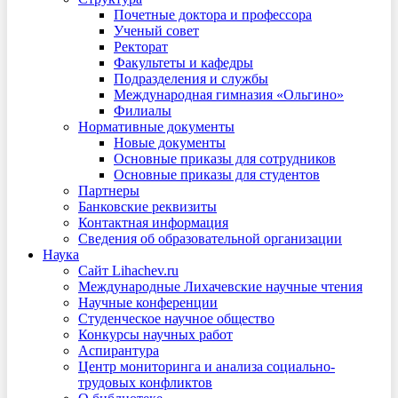
Почетные доктора и профессора
Ученый совет
Ректорат
Факультеты и кафедры
Подразделения и службы
Международная гимназия «Ольгино»
Филиалы
Нормативные документы
Новые документы
Основные приказы для сотрудников
Основные приказы для студентов
Партнеры
Банковские реквизиты
Контактная информация
Сведения об образовательной организации
Наука
Сайт Lihachev.ru
Международные Лихачевские научные чтения
Научные конференции
Студенческое научное общество
Конкурсы научных работ
Аспирантура
Центр мониторинга и анализа социально-
трудовых конфликтов