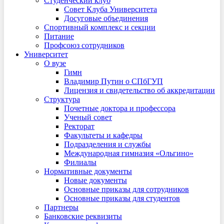
Студенческий клуб
Совет Клуба Университета
Досуговые объединения
Спортивный комплекс и секции
Питание
Профсоюз сотрудников
Университет
О вузе
Гимн
Владимир Путин о СПбГУП
Лицензия и свидетельство об аккредитации
Структура
Почетные доктора и профессора
Ученый совет
Ректорат
Факультеты и кафедры
Подразделения и службы
Международная гимназия «Ольгино»
Филиалы
Нормативные документы
Новые документы
Основные приказы для сотрудников
Основные приказы для студентов
Партнеры
Банковские реквизиты