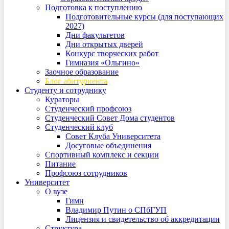
Подготовка к поступлению
Подготовительные курсы (для поступающих
2027)
Дни факультетов
Дни открытых дверей
Конкурс творческих работ
Гимназия «Ольгино»
Заочное образование
Блог абитуриента
Студенту и сотруднику
Кураторы
Студенческий профсоюз
Студенческий Совет Дома студентов
Студенческий клуб
Совет Клуба Университета
Досуговые объединения
Спортивный комплекс и секции
Питание
Профсоюз сотрудников
Университет
О вузе
Гимн
Владимир Путин о СПбГУП
Лицензия и свидетельство об аккредитации
Структура