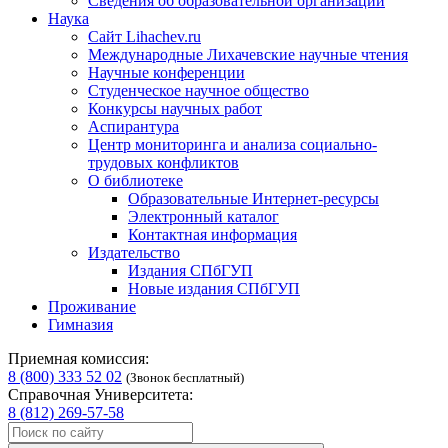
Сведения об образовательной организации
Наука
Сайт Lihachev.ru
Международные Лихачевские научные чтения
Научные конференции
Студенческое научное общество
Конкурсы научных работ
Аспирантура
Центр мониторинга и анализа социально-
трудовых конфликтов
О библиотеке
Образовательные Интернет-ресурсы
Электронный каталог
Контактная информация
Издательство
Издания СПбГУП
Новые издания СПбГУП
Проживание
Гимназия
Приемная комиссия:
8 (800) 333 52 02
(Звонок бесплатный)
Справочная Университета:
8 (812) 269-57-58