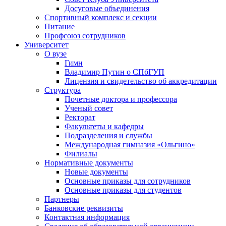
Досуговые объединения
Спортивный комплекс и секции
Питание
Профсоюз сотрудников
Университет
О вузе
Гимн
Владимир Путин о СПбГУП
Лицензия и свидетельство об аккредитации
Структура
Почетные доктора и профессора
Ученый совет
Ректорат
Факультеты и кафедры
Подразделения и службы
Международная гимназия «Ольгино»
Филиалы
Нормативные документы
Новые документы
Основные приказы для сотрудников
Основные приказы для студентов
Партнеры
Банковские реквизиты
Контактная информация