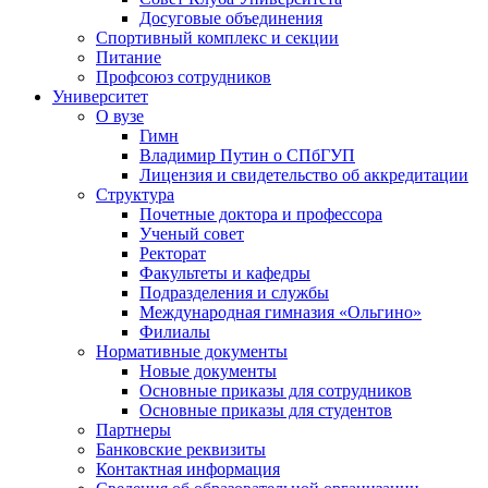
Досуговые объединения
Спортивный комплекс и секции
Питание
Профсоюз сотрудников
Университет
О вузе
Гимн
Владимир Путин о СПбГУП
Лицензия и свидетельство об аккредитации
Структура
Почетные доктора и профессора
Ученый совет
Ректорат
Факультеты и кафедры
Подразделения и службы
Международная гимназия «Ольгино»
Филиалы
Нормативные документы
Новые документы
Основные приказы для сотрудников
Основные приказы для студентов
Партнеры
Банковские реквизиты
Контактная информация