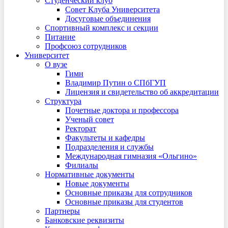
Студенческий клуб
Совет Клуба Университета
Досуговые объединения
Спортивный комплекс и секции
Питание
Профсоюз сотрудников
Университет
О вузе
Гимн
Владимир Путин о СПбГУП
Лицензия и свидетельство об аккредитации
Структура
Почетные доктора и профессора
Ученый совет
Ректорат
Факультеты и кафедры
Подразделения и службы
Международная гимназия «Ольгино»
Филиалы
Нормативные документы
Новые документы
Основные приказы для сотрудников
Основные приказы для студентов
Партнеры
Банковские реквизиты