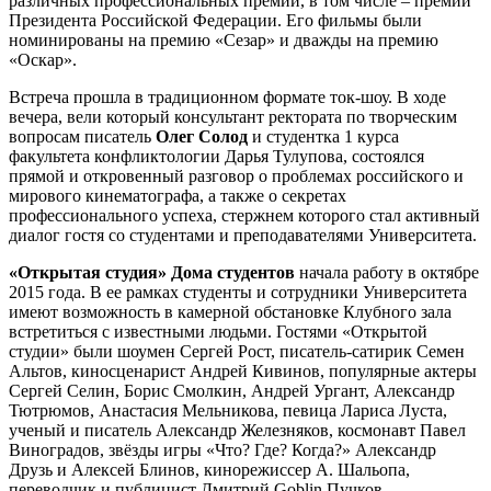
различных профессиональных премий, в том числе – премии
Президента Российской Федерации. Его фильмы были
номинированы на премию «Сезар» и дважды на премию
«Оскар».
Встреча прошла в традиционном формате ток-шоу. В ходе
вечера, вели который консультант ректората по творческим
вопросам писатель
Олег Солод
и студентка 1 курса
факультета конфликтологии Дарья Тулупова, состоялся
прямой и откровенный разговор о проблемах российского и
мирового кинематографа, а также о секретах
профессионального успеха, стержнем которого стал активный
диалог гостя со студентами и преподавателями Университета.
«Открытая студия»
Дома студентов
начала работу в октябре
2015 года. В ее рамках студенты и сотрудники Университета
имеют возможность в камерной обстановке Клубного зала
встретиться с известными людьми. Гостями «Открытой
студии» были шоумен Сергей Рост, писатель-сатирик Семен
Альтов, киносценарист Андрей Кивинов, популярные актеры
Сергей Селин, Борис Смолкин, Андрей Ургант, Александр
Тютрюмов, Анастасия Мельникова, певица Лариса Луста,
ученый и писатель Александр Железняков, космонавт Павел
Виноградов, звёзды игры «Что? Где? Когда?» Александр
Друзь и Алексей Блинов, кинорежиссер А. Шальопа,
переводчик и публицист Дмитрий Goblin Пучков,