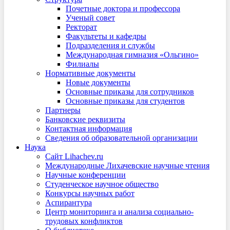
Почетные доктора и профессора
Ученый совет
Ректорат
Факультеты и кафедры
Подразделения и службы
Международная гимназия «Ольгино»
Филиалы
Нормативные документы
Новые документы
Основные приказы для сотрудников
Основные приказы для студентов
Партнеры
Банковские реквизиты
Контактная информация
Сведения об образовательной организации
Наука
Сайт Lihachev.ru
Международные Лихачевские научные чтения
Научные конференции
Студенческое научное общество
Конкурсы научных работ
Аспирантура
Центр мониторинга и анализа социально-
трудовых конфликтов