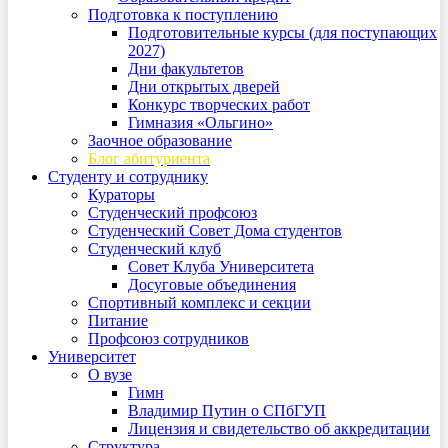
Подготовка к поступлению
Подготовительные курсы (для поступающих
2027)
Дни факультетов
Дни открытых дверей
Конкурс творческих работ
Гимназия «Ольгино»
Заочное образование
Блог абитуриента
Студенту и сотруднику
Кураторы
Студенческий профсоюз
Студенческий Совет Дома студентов
Студенческий клуб
Совет Клуба Университета
Досуговые объединения
Спортивный комплекс и секции
Питание
Профсоюз сотрудников
Университет
О вузе
Гимн
Владимир Путин о СПбГУП
Лицензия и свидетельство об аккредитации
Структура