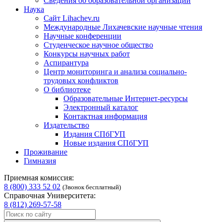
Сведения об образовательной организации
Наука
Сайт Lihachev.ru
Международные Лихачевские научные чтения
Научные конференции
Студенческое научное общество
Конкурсы научных работ
Аспирантура
Центр мониторинга и анализа социально-
трудовых конфликтов
О библиотеке
Образовательные Интернет-ресурсы
Электронный каталог
Контактная информация
Издательство
Издания СПбГУП
Новые издания СПбГУП
Проживание
Гимназия
Приемная комиссия:
8 (800) 333 52 02
(Звонок бесплатный)
Справочная Университета:
8 (812) 269-57-58