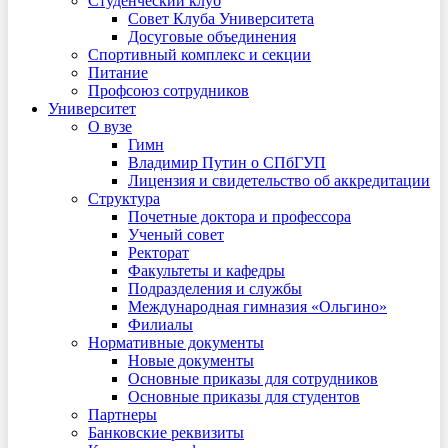
Студенческий клуб
Совет Клуба Университета
Досуговые объединения
Спортивный комплекс и секции
Питание
Профсоюз сотрудников
Университет
О вузе
Гимн
Владимир Путин о СПбГУП
Лицензия и свидетельство об аккредитации
Структура
Почетные доктора и профессора
Ученый совет
Ректорат
Факультеты и кафедры
Подразделения и службы
Международная гимназия «Ольгино»
Филиалы
Нормативные документы
Новые документы
Основные приказы для сотрудников
Основные приказы для студентов
Партнеры
Банковские реквизиты