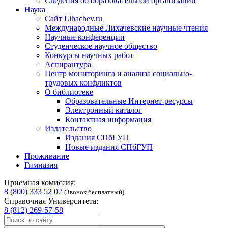
Сведения об образовательной организации
Наука
Сайт Lihachev.ru
Международные Лихачевские научные чтения
Научные конференции
Студенческое научное общество
Конкурсы научных работ
Аспирантура
Центр мониторинга и анализа социально-
трудовых конфликтов
О библиотеке
Образовательные Интернет-ресурсы
Электронный каталог
Контактная информация
Издательство
Издания СПбГУП
Новые издания СПбГУП
Проживание
Гимназия
Приемная комиссия:
8 (800) 333 52 02
(Звонок бесплатный)
Справочная Университета:
8 (812) 269-57-58