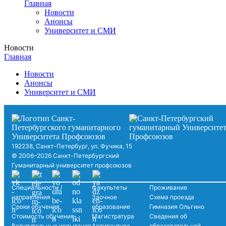
Главная
Новости
Анонсы
Университет и СМИ
Новости
Главная
Новости
Анонсы
Университет и СМИ
192238, Санкт-Петербург, ул. Фучика, 15
© 2006–2026 Санкт-Петербургский
Гуманитарный университет профсоюзов
Специальности /
Факультеты
Проживание
направления
Заочное
Схема проезда
Сроки обучения
образование
Гимназия Ольгино
Стоимость обучения
Магистратура
Сведения об
Вступительные испытания
Аспирантура
образовательной