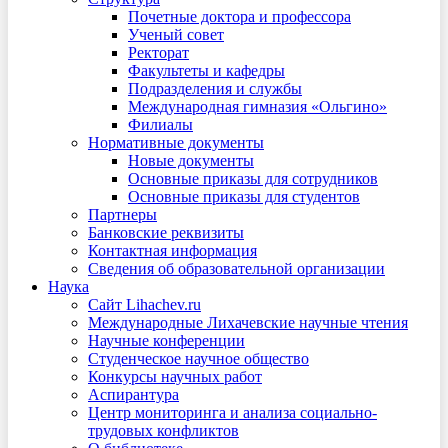
Почетные доктора и профессора
Ученый совет
Ректорат
Факультеты и кафедры
Подразделения и службы
Международная гимназия «Ольгино»
Филиалы
Нормативные документы
Новые документы
Основные приказы для сотрудников
Основные приказы для студентов
Партнеры
Банковские реквизиты
Контактная информация
Сведения об образовательной организации
Наука
Сайт Lihachev.ru
Международные Лихачевские научные чтения
Научные конференции
Студенческое научное общество
Конкурсы научных работ
Аспирантура
Центр мониторинга и анализа социально-
трудовых конфликтов