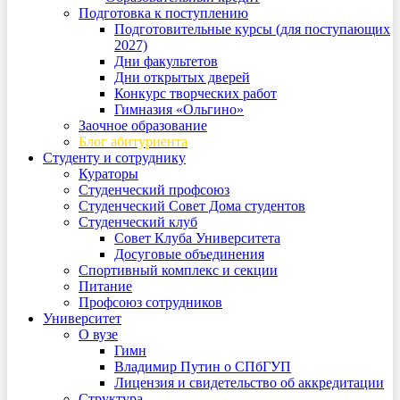
Подготовка к поступлению
Подготовительные курсы (для поступающих
2027)
Дни факультетов
Дни открытых дверей
Конкурс творческих работ
Гимназия «Ольгино»
Заочное образование
Блог абитуриента
Студенту и сотруднику
Кураторы
Студенческий профсоюз
Студенческий Совет Дома студентов
Студенческий клуб
Совет Клуба Университета
Досуговые объединения
Спортивный комплекс и секции
Питание
Профсоюз сотрудников
Университет
О вузе
Гимн
Владимир Путин о СПбГУП
Лицензия и свидетельство об аккредитации
Структура