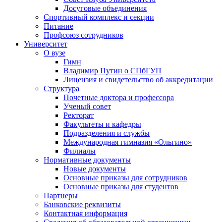
Досуговые объединения
Спортивный комплекс и секции
Питание
Профсоюз сотрудников
Университет
О вузе
Гимн
Владимир Путин о СПбГУП
Лицензия и свидетельство об аккредитации
Структура
Почетные доктора и профессора
Ученый совет
Ректорат
Факультеты и кафедры
Подразделения и службы
Международная гимназия «Ольгино»
Филиалы
Нормативные документы
Новые документы
Основные приказы для сотрудников
Основные приказы для студентов
Партнеры
Банковские реквизиты
Контактная информация