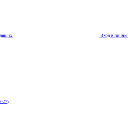
идящих
Вход в личны
027)