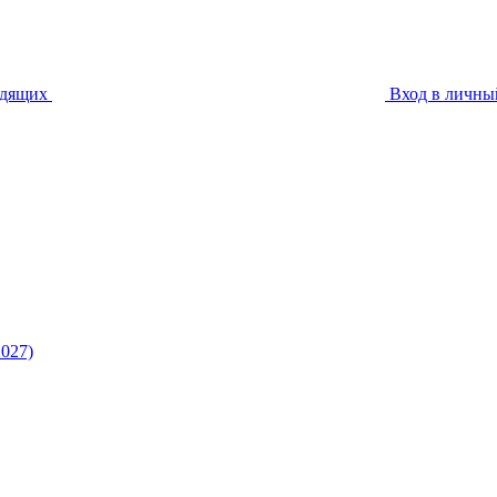
идящих
Вход в личны
027)