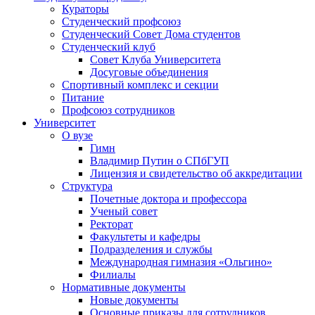
Кураторы
Студенческий профсоюз
Студенческий Совет Дома студентов
Студенческий клуб
Совет Клуба Университета
Досуговые объединения
Спортивный комплекс и секции
Питание
Профсоюз сотрудников
Университет
О вузе
Гимн
Владимир Путин о СПбГУП
Лицензия и свидетельство об аккредитации
Структура
Почетные доктора и профессора
Ученый совет
Ректорат
Факультеты и кафедры
Подразделения и службы
Международная гимназия «Ольгино»
Филиалы
Нормативные документы
Новые документы
Основные приказы для сотрудников