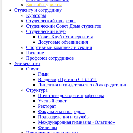
Блог абитуриента
Студенту и сотруднику
Кураторы
Студенческий профсоюз
Студенческий Совет Дома студентов
Студенческий клуб
Совет Клуба Университета
Досуговые объединения
Спортивный комплекс и секции
Питание
Профсоюз сотрудников
Университет
О вузе
Гимн
Владимир Путин о СПбГУП
Лицензия и свидетельство об аккредитации
Структура
Почетные доктора и профессора
Ученый совет
Ректорат
Факультеты и кафедры
Подразделения и службы
Международная гимназия «Ольгино»
Филиалы
Нормативные документы