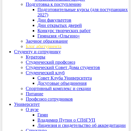
Подготовка к поступлению
Подготовительные курсы (для поступающих
2027)
Дни факультетов
Дни открытых дверей
Конкурс творческих работ
Гимназия «Ольгино»
Заочное образование
Блог абитуриента
Студенту и сотруднику
Кураторы
Студенческий профсоюз
Студенческий Совет Дома студентов
Студенческий клуб
Совет Клуба Университета
Досуговые объединения
Спортивный комплекс и секции
Питание
Профсоюз сотрудников
Университет
О вузе
Гимн
Владимир Путин о СПбГУП
Лицензия и свидетельство об аккредитации
Структура