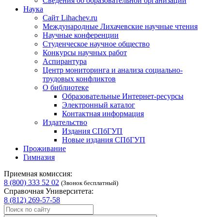
Сведения об образовательной организации
Наука
Сайт Lihachev.ru
Международные Лихачевские научные чтения
Научные конференции
Студенческое научное общество
Конкурсы научных работ
Аспирантура
Центр мониторинга и анализа социально-
трудовых конфликтов
О библиотеке
Образовательные Интернет-ресурсы
Электронный каталог
Контактная информация
Издательство
Издания СПбГУП
Новые издания СПбГУП
Проживание
Гимназия
Приемная комиссия:
8 (800) 333 52 02
(Звонок бесплатный)
Справочная Университета:
8 (812) 269-57-58