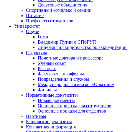
Досуговые объединения
Спортивный комплекс и секции
Питание
Профсоюз сотрудников
Университет
О вузе
Гимн
Владимир Путин о СПбГУП
Лицензия и свидетельство об аккредитации
Структура
Почетные доктора и профессора
Ученый совет
Ректорат
Факультеты и кафедры
Подразделения и службы
Международная гимназия «Ольгино»
Филиалы
Нормативные документы
Новые документы
Основные приказы для сотрудников
Основные приказы для студентов
Партнеры
Банковские реквизиты
Контактная информация