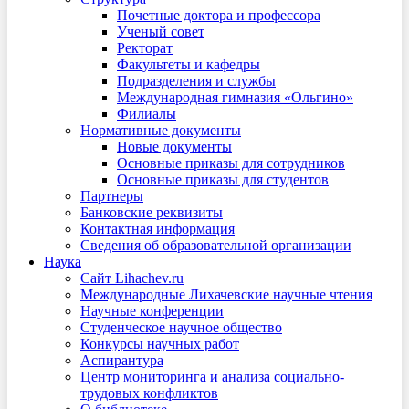
Почетные доктора и профессора
Ученый совет
Ректорат
Факультеты и кафедры
Подразделения и службы
Международная гимназия «Ольгино»
Филиалы
Нормативные документы
Новые документы
Основные приказы для сотрудников
Основные приказы для студентов
Партнеры
Банковские реквизиты
Контактная информация
Сведения об образовательной организации
Наука
Сайт Lihachev.ru
Международные Лихачевские научные чтения
Научные конференции
Студенческое научное общество
Конкурсы научных работ
Аспирантура
Центр мониторинга и анализа социально-
трудовых конфликтов