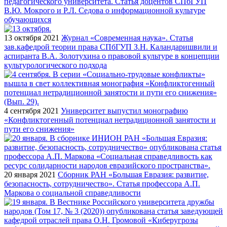
педагогического университета. Статья доцентов СПбГУП
В.Ю. Мокрого и Р.Л. Седова о информационной культуре
обучающихся
13 октября 2021
Журнал «Современная наука». Статья
зав.кафедрой теории права СПбГУП З.Н. Каландаришвили и
аспиранта В.А. Золотухина о правовой культуре в концепции
культурологического подхода
4 сентября 2021
Университет выпустил монографию
«Конфликтогенный потенциал нетрадиционной занятости и
пути его снижения»
20 января 2021
Сборник РАН «Большая Евразия: развитие,
безопасность, сотрудничество». Статья профессора А.П.
Маркова о социальной справедливости