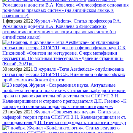
1 февраля 2022
Журнал «Wisdom». Статья профессора Р.А.
Ромашова и доцента В.А. Ковалева о философских
основаниях понимания эволюции правовых систем (на
английском языке)
30 ноября 2021
В журнале «Terra Aestheticae» опубликована
статья профессора СПбГУП С.Б. Никоновой о философских
проблемах китайского фэнтези
23 ноября 2021
Журнал «Современная наука». Статья зав.
кафедрой теории права СПбГУП З.Н. Каландаришвили и ст.
преподавателя Д.П. Гезенко о подходах к типологии культур