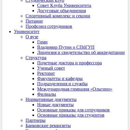
Студенческий клуб
Совет Клуба Университета
Досуговые объединения
Спортивный комплекс и секции
Питание
Профсоюз сотрудников
Университет
О вузе
Гимн
Владимир Путин о СПбГУП
Лицензия и свидетельство об аккредитации
Структура
Почетные доктора и профессора
Ученый совет
Ректорат
Факультеты и кафедры
Подразделения и службы
Международная гимназия «Ольгино»
Филиалы
Нормативные документы
Новые документы
Основные приказы для сотрудников
Основные приказы для студентов
Партнеры
Банковские реквизиты