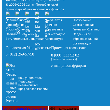
© 2006–2026 Санкт-Петербургский
Гуманитарный университет профсоюзов
Специальности /
Факультеты
Проживание
направления
Заочное
Схема проезда
Сроки обучения
образование
Гимназия Ольгино
Стоимость обучения
Магистратура
Сведения об
Вступительные испытания
Аспирантура
образовательной
организации
Справочная Университета:
Приемная комиссия:
8 (812) 269-57-58
8 (800) 333 52 02
(Звонок бесплатный)
pricom@gup.ru
e-mail:
Наш учредитель:
Федерация
Независимых
Профсоюзов России
Персональный консультант
ИИ – консультант