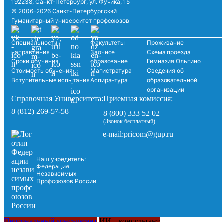
192238, Санкт-Петербург, ул. Фучика, 15
© 2006–2026 Санкт-Петербургский
Гуманитарный университет профсоюзов
Специальности /
Факультеты
Проживание
направления
Заочное
Схема проезда
Сроки обучения
образование
Гимназия Ольгино
Стоимость обучения
Магистратура
Сведения об
Вступительные испытания
Аспирантура
образовательной
организации
Справочная Университета:
Приемная комиссия:
8 (812) 269-57-58
8 (800) 333 52 02
(Звонок бесплатный)
pricom@gup.ru
e-mail:
Наш учредитель:
Федерация
Независимых
Профсоюзов России
Персональный консультант
ИИ – консультант