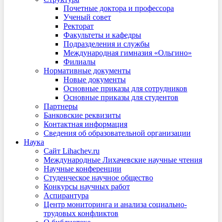
Почетные доктора и профессора
Ученый совет
Ректорат
Факультеты и кафедры
Подразделения и службы
Международная гимназия «Ольгино»
Филиалы
Нормативные документы
Новые документы
Основные приказы для сотрудников
Основные приказы для студентов
Партнеры
Банковские реквизиты
Контактная информация
Сведения об образовательной организации
Наука
Сайт Lihachev.ru
Международные Лихачевские научные чтения
Научные конференции
Студенческое научное общество
Конкурсы научных работ
Аспирантура
Центр мониторинга и анализа социально-
трудовых конфликтов