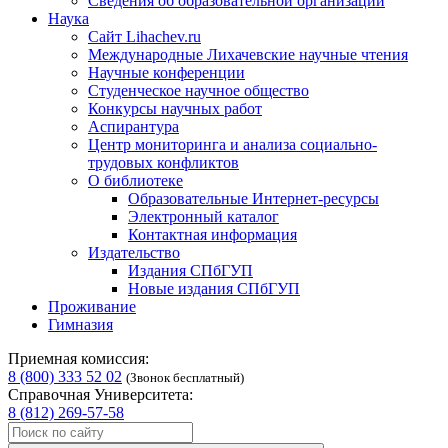
Сведения об образовательной организации
Наука
Сайт Lihachev.ru
Международные Лихачевские научные чтения
Научные конференции
Студенческое научное общество
Конкурсы научных работ
Аспирантура
Центр мониторинга и анализа социально-
трудовых конфликтов
О библиотеке
Образовательные Интернет-ресурсы
Электронный каталог
Контактная информация
Издательство
Издания СПбГУП
Новые издания СПбГУП
Проживание
Гимназия
Приемная комиссия:
8 (800) 333 52 02
(Звонок бесплатный)
Справочная Университета:
8 (812) 269-57-58