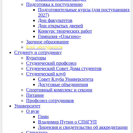
Подготовка к поступлению
Подготовительные курсы (для поступающих
2027)
Дни факультетов
Дни открытых дверей
Конкурс творческих работ
Гимназия «Ольгино»
Заочное образование
Блог абитуриента
Студенту и сотруднику
Кураторы
Студенческий профсоюз
Студенческий Совет Дома студентов
Студенческий клуб
Совет Клуба Университета
Досуговые объединения
Спортивный комплекс и секции
Питание
Профсоюз сотрудников
Университет
О вузе
Гимн
Владимир Путин о СПбГУП
Лицензия и свидетельство об аккредитации
Структура