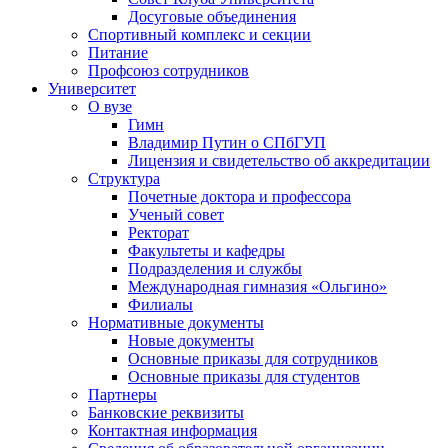
Досуговые объединения
Спортивный комплекс и секции
Питание
Профсоюз сотрудников
Университет
О вузе
Гимн
Владимир Путин о СПбГУП
Лицензия и свидетельство об аккредитации
Структура
Почетные доктора и профессора
Ученый совет
Ректорат
Факультеты и кафедры
Подразделения и службы
Международная гимназия «Ольгино»
Филиалы
Нормативные документы
Новые документы
Основные приказы для сотрудников
Основные приказы для студентов
Партнеры
Банковские реквизиты
Контактная информация