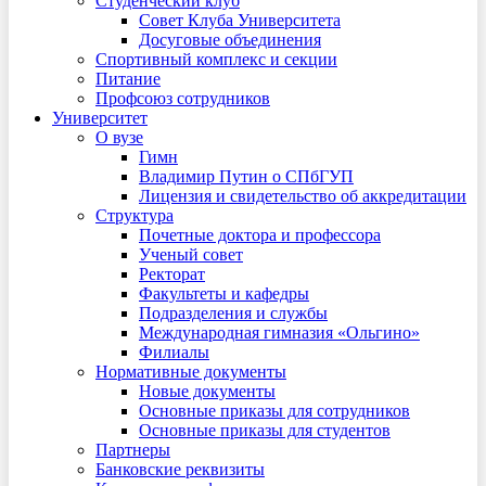
Студенческий клуб
Совет Клуба Университета
Досуговые объединения
Спортивный комплекс и секции
Питание
Профсоюз сотрудников
Университет
О вузе
Гимн
Владимир Путин о СПбГУП
Лицензия и свидетельство об аккредитации
Структура
Почетные доктора и профессора
Ученый совет
Ректорат
Факультеты и кафедры
Подразделения и службы
Международная гимназия «Ольгино»
Филиалы
Нормативные документы
Новые документы
Основные приказы для сотрудников
Основные приказы для студентов
Партнеры
Банковские реквизиты