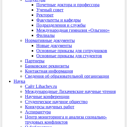
Почетные доктора и профессора
Ученый совет
Ректорат
Факультеты и кафедры
Подразделения и службы
Международная гимназия «Ольгино»
Филиалы
Нормативные документы
Новые документы
Основные приказы для сотрудников
Основные приказы для студентов
Партнеры
Банковские реквизиты
Контактная информация
Сведения об образовательной организации
Наука
Сайт Lihachev.ru
Международные Лихачевские научные чтения
Научные конференции
Студенческое научное общество
Конкурсы научных работ
Аспирантура
Центр мониторинга и анализа социально-
трудовых конфликтов