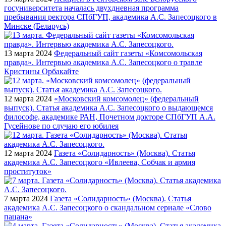
госуниверситета началась двухдневная программа
пребывания ректора СПбГУП, академика А.С. Запесоцкого в
Минске (Беларусь)
13 марта 2024
Федеральный сайт газеты «Комсомольская
правда». Интервью академика А.С. Запесоцкого о травле
Кристины Орбакайте
12 марта 2024
«Московский комсомолец» (федеральный
выпуск). Статья академика А.С. Запесоцкого о выдающемся
философе, академике РАН, Почетном докторе СПбГУП А.А.
Гусейнове по случаю его юбилея
12 марта 2024
Газета «Солидарность» (Москва). Статья
академика А.С. Запесоцкого «Ивлеева, Собчак и армия
проституток»
7 марта 2024
Газета «Солидарность» (Москва). Статья
академика А.С. Запесоцкого о скандальном сериале «Слово
пацана»