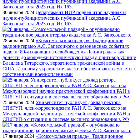
30 января 2024
Департамент НИР подвел итог научных и
научно-публицистических публикаций академика А.С.
Запесоцкого за 2023 год. Их 163
28 января 2024
«Комсомольская правда». Традиционное
радиоинтервью А.С. Запесоцкого о резонансных событиях
недели: 80-я годовщина освобождения Ленинграда – как
донести до молодежи историческую правду, приговор убийце
Владлена Татарского, вероятность гражданской войны в
США. И почему украинские власти обстреливают самолеты с
собственными военнопленными
25 января 2024
Университет публикует доклад ректора
СПбГУП, член-корреспондента РАН А.С. Запесоцкого на
Международной научно-практической конференции РАН в
СПбГУП о ситуации в системе высшего образования в РФ
17 января 2024
«Комсомольская правда». Традиционное