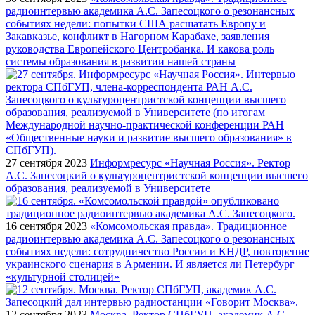
радиоинтервью академика А.С. Запесоцкого о резонансных
событиях недели: попытки США расшатать Европу и
Закавказье, конфликт в Нагорном Карабахе, заявления
руководства Европейского Центробанка. И какова роль
системы образования в развитии нашей страны
27 сентября 2023
Информресурс «Научная Россия». Ректор
А.С. Запесоцкий о культуроцентристской концепции высшего
образования, реализуемой в Университете
16 сентября 2023
«Комсомольская правда». Традиционное
радиоинтервью академика А.С. Запесоцкого о резонансных
событиях недели: сотрудничество России и КНДР, повторение
украинского сценария в Армении. И является ли Петербург
«культурной столицей»
12 сентября 2023
Москва. Ректор СПбГУП, академик А.С.