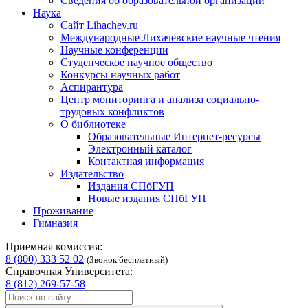
Сведения об образовательной организации
Наука
Сайт Lihachev.ru
Международные Лихачевские научные чтения
Научные конференции
Студенческое научное общество
Конкурсы научных работ
Аспирантура
Центр мониторинга и анализа социально-
трудовых конфликтов
О библиотеке
Образовательные Интернет-ресурсы
Электронный каталог
Контактная информация
Издательство
Издания СПбГУП
Новые издания СПбГУП
Проживание
Гимназия
Приемная комиссия:
8 (800) 333 52 02
(Звонок бесплатный)
Справочная Университета:
8 (812) 269-57-58