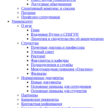
Досуговые объединения
Спортивный комплекс и секции
Питание
Профсоюз сотрудников
Университет
О вузе
Гимн
Владимир Путин о СПбГУП
Лицензия и свидетельство об аккредитации
Структура
Почетные доктора и профессора
Ученый совет
Ректорат
Факультеты и кафедры
Подразделения и службы
Международная гимназия «Ольгино»
Филиалы
Нормативные документы
Новые документы
Основные приказы для сотрудников
Основные приказы для студентов
Партнеры
Банковские реквизиты
Контактная информация