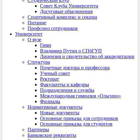
Студенческий клуб
Совет Клуба Университета
Досуговые объединения
Спортивный комплекс и секции
Питание
Профсоюз сотрудников
Университет
О вузе
Гимн
Владимир Путин о СПбГУП
Лицензия и свидетельство об аккредитации
Структура
Почетные доктора и профессора
Ученый совет
Ректорат
Факультеты и кафедры
Подразделения и службы
Международная гимназия «Ольгино»
Филиалы
Нормативные документы
Новые документы
Основные приказы для сотрудников
Основные приказы для студентов
Партнеры
Банковские реквизиты