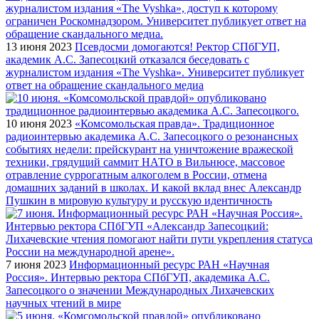
13 июня 2023
Псевдосми домогаются! Ректор СПбГУП,
академик А.С. Запесоцкий отказался беседовать с
журналистом издания «The Vyshka». Университет публикует
ответ на обращение скандального медиа
10 июня 2023
«Комсомольская правда». Традиционное
радиоинтервью академика А.С. Запесоцкого о резонансных
событиях недели: прейскурант на уничтожение вражеской
техники, грядущий саммит НАТО в Вильнюсе, массовое
отравление суррогатным алкоголем в России, отмена
домашних заданий в школах. И какой вклад внес Александр
Пушкин в мировую культуру и русскую идентичность
7 июня 2023
Информационный ресурс РАН «Научная
Россия». Интервью ректора СПбГУП, академика А.С.
Запесоцкого о значении Международных Лихачевских
научных чтений в мире