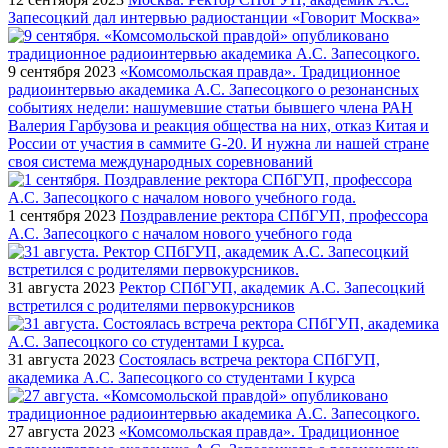
Запесоцкий дал интервью радиостанции «Говорит Москва»
9 сентября 2023
«Комсомольская правда». Традиционное
радиоинтервью академика А.С. Запесоцкого о резонансных
событиях недели: нашумевшие статьи бывшего члена РАН
Валерия Гарбузова и реакция общества на них, отказ Китая и
России от участия в саммите G-20. И нужна ли нашей стране
своя система международных соревнований
1 сентября 2023
Поздравление ректора СПбГУП, профессора
А.С. Запесоцкого с началом нового учебного года
31 августа 2023
Ректор СПбГУП, академик А.С. Запесоцкий
встретился с родителями первокурсников
31 августа 2023
Состоялась встреча ректора СПбГУП,
академика А.С. Запесоцкого со студентами I курса
27 августа 2023
«Комсомольская правда». Традиционное