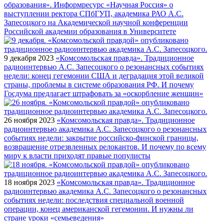
образования». Информресурс «Научная Россия» о
выступлении ректора СПбГУП, академика РАО А.С.
Запесоцкого на Академической научной конференции
Российской академии образования в Университете
9 декабря 2023
«Комсомольская правда». Традиционное
радиоинтервью А.С. Запесоцкого о резонансных событиях
недели: конец гегемонии США и деградация этой великой
страны, проблемы в системе образования РФ. И почему
Госдума предлагает штрафовать за «оскорбление женщин»
26 ноября 2023
«Комсомольская правда». Традиционное
радиоинтервью академика А.С. Запесоцкого о резонансных
событиях недели: закрытие российско-финской границы,
возвращение отрезвленных релокантов. И почему по всему
миру к власти приходят правые популисты
18 ноября 2023
«Комсомольская правда». Традиционное
радиоинтервью академика А.С. Запесоцкого о резонансных
событиях недели: последствия специальной военной
операции, конец американской гегемонии. И нужны ли
стране уроки «семьеведения»