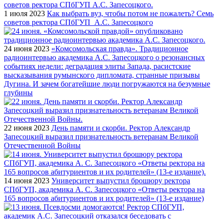
1 июля 2023
Как выбрать вуз, чтобы потом не пожалеть? Семь
советов ректора СПбГУП А.С. Запесоцкого
24 июня 2023
«Комсомольская правда». Традиционное
радиоинтервью академика А.С. Запесоцкого о резонансных
событиях недели: деградация элиты Запада, расистские
высказывания румынского дипломата, странные призывы
Дугина. И зачем богатейшие люди погружаются на безумные
глубины
22 июня 2023
День памяти и скорби. Ректор Александр
Запесоцкий выразил признательность ветеранам Великой
Отечественной Войны
14 июня 2023
Университет выпустил брошюру ректора
СПбГУП, академика А. С. Запесоцкого «Ответы ректора на
165 вопросов абитуриентов и их родителей» (13-е издание)