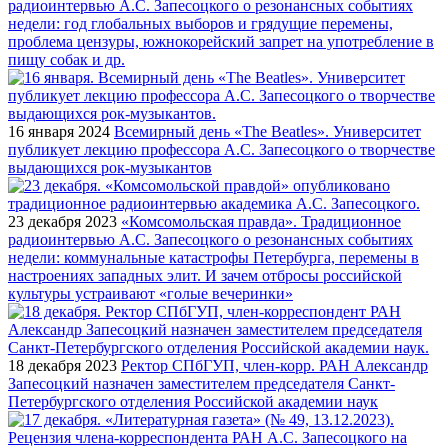
радиоинтервью А.С. Запесоцкого о резонансных событиях
недели: год глобальных выборов и грядущие перемены,
проблема цензуры, южнокорейский запрет на употребление в
пищу собак и др.
16 января 2024
Всемирный день «The Beatles». Университет
публикует лекцию профессора А.С. Запесоцкого о творчестве
выдающихся рок-музыкантов
23 декабря 2023
«Комсомольская правда». Традиционное
радиоинтервью А.С. Запесоцкого о резонансных событиях
недели: коммунальные катастрофы Петербурга, перемены в
настроениях западных элит. И зачем отбросы российской
культуры устраивают «голые вечеринки»
18 декабря 2023
Ректор СПбГУП, член-корр. РАН Александр
Запесоцкий назначен заместителем председателя Санкт-
Петербургского отделения Российской академии наук