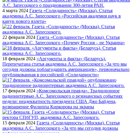
4 марта 2024
Газета «Солидарность» (Москва). Статья
академика А.С. Запесоцкого «Российская академия наук в
канун нового взлета»
22 февраля 2024
Газета «Солидарность» (Москва). Статья
академика А.С. Запесоцкого «Почему Россия – не Украина»
18 февраля 2024
«Аргументы и факты» (Беларусь).
Перепечатана статья академика А.С. Запесоцкого «За что мы
сегодня должны поблагодарить американцев», первоначально
опубликованная в российской «Солидарности»
17 февраля 2024
«Комсомольская правда». Традиционное
радиоинтервью А.С. Запесоцкого о резонансных событиях
недели: неадекватность президента США Джо Байдена,
возвращение Филиппа Киркорова на экраны
15 февраля 2024
Газета «Солидарность» (Москва). Статья
академика А.С. Запесоцкого «За что мы сегодня должны