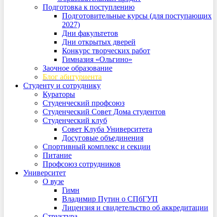
Подготовка к поступлению
Подготовительные курсы (для поступающих
2027)
Дни факультетов
Дни открытых дверей
Конкурс творческих работ
Гимназия «Ольгино»
Заочное образование
Блог абитуриента
Студенту и сотруднику
Кураторы
Студенческий профсоюз
Студенческий Совет Дома студентов
Студенческий клуб
Совет Клуба Университета
Досуговые объединения
Спортивный комплекс и секции
Питание
Профсоюз сотрудников
Университет
О вузе
Гимн
Владимир Путин о СПбГУП
Лицензия и свидетельство об аккредитации
Структура