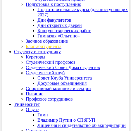
Подготовка к поступлению
Подготовительные курсы (для поступающих
2027)
Дни факультетов
Дни открытых дверей
Конкурс творческих работ
Гимназия «Ольгино»
Заочное образование
Блог абитуриента
Студенту и сотруднику
Кураторы
Студенческий профсоюз
Студенческий Совет Дома студентов
Студенческий клуб
Совет Клуба Университета
Досуговые объединения
Спортивный комплекс и секции
Питание
Профсоюз сотрудников
Университет
О вузе
Гимн
Владимир Путин о СПбГУП
Лицензия и свидетельство об аккредитации
Структура