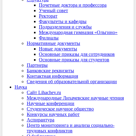
Почетные доктора и профессора
Ученый совет
Ректорат
Факультеты и кафедры
Подразделения и службы
Международная гимназия «Ольгино»
Филиалы
Нормативные документы
Новые документы
Основные приказы для сотрудников
Основные приказы для студентов
Партнеры
Банковские реквизиты
Контактная информация
Сведения об образовательной организации
Наука
Сайт Lihachev.ru
Международные Лихачевские научные чтения
Научные конференции
Студенческое научное общество
Конкурсы научных работ
Аспирантура
Центр мониторинга и анализа социально-
трудовых конфликтов