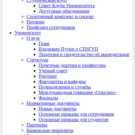
Студенческий клуб
Совет Клуба Университета
Досуговые объединения
Спортивный комплекс и секции
Питание
Профсоюз сотрудников
Университет
О вузе
Гимн
Владимир Путин о СПбГУП
Лицензия и свидетельство об аккредитации
Структура
Почетные доктора и профессора
Ученый совет
Ректорат
Факультеты и кафедры
Подразделения и службы
Международная гимназия «Ольгино»
Филиалы
Нормативные документы
Новые документы
Основные приказы для сотрудников
Основные приказы для студентов
Партнеры
Банковские реквизиты