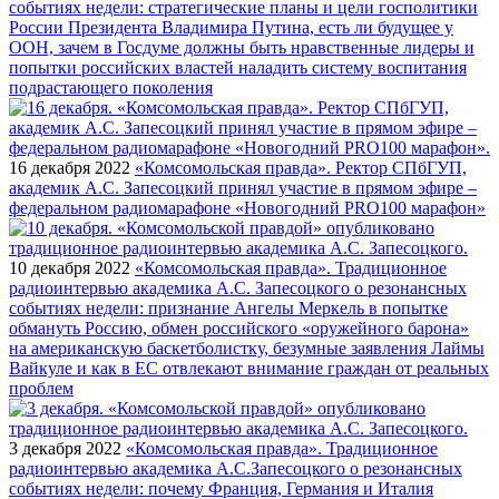
событиях недели: стратегические планы и цели госполитики
России Президента Владимира Путина, есть ли будущее у
ООН, зачем в Госдуме должны быть нравственные лидеры и
попытки российских властей наладить систему воспитания
подрастающего поколения
16 декабря 2022
«Комсомольская правда». Ректор СПбГУП,
академик А.С. Запесоцкий принял участие в прямом эфире –
федеральном радиомарафоне «Новогодний PRO100 марафон»
10 декабря 2022
«Комсомольская правда». Традиционное
радиоинтервью академика А.С. Запесоцкого о резонансных
событиях недели: признание Ангелы Меркель в попытке
обмануть Россию, обмен российского «оружейного барона»
на американскую баскетболистку, безумные заявления Лаймы
Вайкуле и как в ЕС отвлекают внимание граждан от реальных
проблем
3 декабря 2022
«Комсомольская правда». Традиционное
радиоинтервью академика А.С.Запесоцкого о резонансных
событиях недели: почему Франция, Германия и Италия