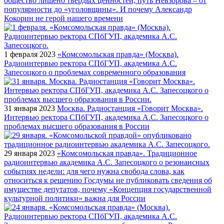
общество лишено твердых ценностей; путь Невзорова – от
популярности до «уголовщины». И почему Александр
Кокорин не герой нашего времени
1 февраля 2023
«Комсомольская правда» (Москва).
Радиоинтервью ректора СПбГУП, академика А.С.
Запесоцкого о проблемах современного образования
31 января 2023
Москва. Радиостанция «Говорит Москва».
Интервью ректора СПбГУП, академика А.С. Запесоцкого о
проблемах высшего образования в России
29 января 2023
«Комсомольская правда». Традиционное
радиоинтервью академика А.С. Запесоцкого о резонансных
событиях недели: для чего нужна свобода слова, как
относиться к решению Госдумы не публиковать сведения об
имуществе депутатов, почему «Концепция государственной
культурной политики» важна для России