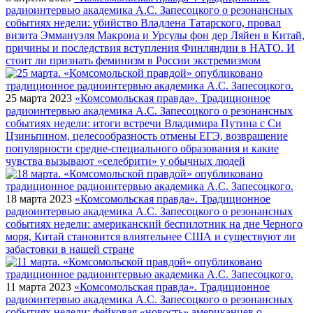
радиоинтервью академика А.С. Запесоцкого о резонансных
событиях недели: убийство Владлена Татарского, провал
визита Эммануэля Макрона и Урсулы фон дер Ляйен в Китай,
причины и последствия вступления Финляндии в НАТО. И
стоит ли признать феминизм в России экстремизмом
25 марта 2023
«Комсомольская правда». Традиционное
радиоинтервью академика А.С. Запесоцкого о резонансных
событиях недели: итоги встречи Владимира Путина с Си
Цзиньпином, целесообразность отмены ЕГЭ, возвращение
популярности средне-специального образования и какие
чувства вызывают «селебрити» у обычных людей
18 марта 2023
«Комсомольская правда». Традиционное
радиоинтервью академика А.С. Запесоцкого о резонансных
событиях недели: американский беспилотник на дне Черного
моря, Китай становится влиятельнее США и существуют ли
забастовки в нашей стране
11 марта 2023
«Комсомольская правда». Традиционное
радиоинтервью академика А.С. Запесоцкого о резонансных
событиях недели: фейковая «новость» американцев о