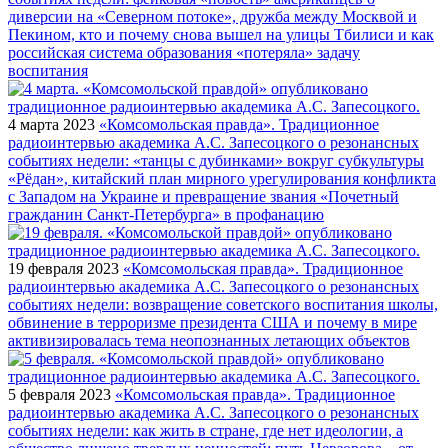
диверсии на «Северном потоке», дружба между Москвой и
Пекином, кто и почему снова вышел на улицы Тбилиси и как
российская система образования «потеряла» задачу
воспитания
4 марта 2023
«Комсомольская правда». Традиционное
радиоинтервью академика А.С. Запесоцкого о резонансных
событиях недели: «танцы с дубинками» вокруг субкультуры
«Рёдан», китайский план мирного урегулирования конфликта
с Западом на Украине и превращение звания «Почетный
гражданин Санкт-Петербурга» в профанацию
19 февраля 2023
«Комсомольская правда». Традиционное
радиоинтервью академика А.С. Запесоцкого о резонансных
событиях недели: возвращение советского воспитания школы,
обвинение в терроризме президента США и почему в мире
активизировалась тема неопознанных летающих объектов
5 февраля 2023
«Комсомольская правда». Традиционное
радиоинтервью академика А.С. Запесоцкого о резонансных
событиях недели: как жить в стране, где нет идеологии, а