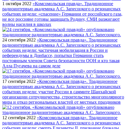
1 октября 2022
«Комсомольская правда». Традиционное
радиоинтервью академика А.С. Запесоцкого о резонансных
событиях недели: «спасение» Германии от российского газа,
не все россияне готовы защищать Родину, СМИ разжигают
волны насилия в школах
24 сентября 2022
«Комсомольская правда». Традиционное
радиоинтервью академика А.С. Запесоцкого о резонансных
событиях недели: частичная мобилизация в России и
референдумы в Донбассе, попытки Германии стать
постоянным членом Совета безопасности ООН и кто такая
Алла Пугачева на самом деле
17 сентября 2022
«Комсомольская правда». Традиционное
радиоинтервью академика А.С. Запесоцкого о резонансных
событиях недели: участие России в саммите Шанхайской
организации сотрудничества, строительство многополярного
мира и отказ региональных властей от местных праздников
12 сентября 2022
«Комсомольская правда». Традиционное
радиоинтервью академика А.С. Запесоцкого о резонансных
событиях недели: смерть Елизаветы II, признание блокады