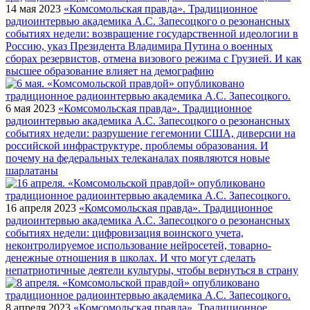
14 мая 2023
«Комсомольская правда». Традиционное
радиоинтервью академика А.С. Запесоцкого о резонансных
событиях недели: возвращение государственной идеологии в
Россию, указ Президента Владимира Путина о военных
сборах резервистов, отмена визового режима с Грузией. И как
высшее образование влияет на демографию
6 мая 2023
«Комсомольская правда». Традиционное
радиоинтервью академика А.С. Запесоцкого о резонансных
событиях недели: разрушение гегемонии США, диверсии на
российской инфраструктуре, проблемы образования. И
почему на федеральных телеканалах появляются новые
шарлатаны
16 апреля 2023
«Комсомольская правда». Традиционное
радиоинтервью академика А.С. Запесоцкого о резонансных
событиях недели: цифровизация воинского учета,
неконтролируемое использование нейросетей, товарно-
денежные отношения в школах. И что могут сделать
непатриотичные деятели культуры, чтобы вернуться в страну
8 апреля 2023
«Комсомольская правда». Традиционное