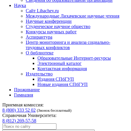
Сведения об образовательной организации
Наука
Сайт Lihachev.ru
Международные Лихачевские научные чтения
Научные конференции
Студенческое научное общество
Конкурсы научных работ
Аспирантура
Центр мониторинга и анализа социально-
трудовых конфликтов
О библиотеке
Образовательные Интернет-ресурсы
Электронный каталог
Контактная информация
Издательство
Издания СПбГУП
Новые издания СПбГУП
Проживание
Гимназия
Приемная комиссия:
8 (800) 333 52 02
(Звонок бесплатный)
Справочная Университета:
8 (812) 269-57-58