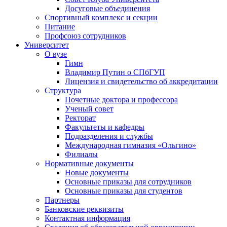
Досуговые объединения
Спортивный комплекс и секции
Питание
Профсоюз сотрудников
Университет
О вузе
Гимн
Владимир Путин о СПбГУП
Лицензия и свидетельство об аккредитации
Структура
Почетные доктора и профессора
Ученый совет
Ректорат
Факультеты и кафедры
Подразделения и службы
Международная гимназия «Ольгино»
Филиалы
Нормативные документы
Новые документы
Основные приказы для сотрудников
Основные приказы для студентов
Партнеры
Банковские реквизиты
Контактная информация