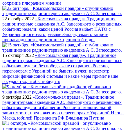
сохранив плюрализм мнений
22 октября 2022
«Комсомольская правда». Традиционное
радиоинтервью академика А.С. Запесоцкого о резонансных
событиях недели: какой ценой Россия выбьет НАТО с
Украины, прогнозы о развале Запада, закон о запрете
пропаганды нетрадиционных ценностей и др.
15 октября 2022
«Комсомольская правда». Традиционное
радиоинтервью академика А.С. Запесоцкого о резонансных
событиях недели: без победы – не сохранить Россию,
переговорам с Украиной не бывать, нужен пересмотр
мировой финансовой системы и какие меры примет наше
государство, чтобы победить
9 октября 2022
«Комсомольская правда». Традиционное
радиоинтервью академика А.С. Запесоцкого о резонансных
событиях недели: избавление России от колониальной
зависимости, предложения о переговорах с Украиной Илона
Маска, юбилей Президента РФ Владимира Путина