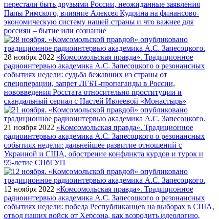
перестали быть друзьями России, неожиданные заявления
Папы Римского, влияние Алексея Кудрина на финансово-
экономическую систему нашей страны и что важнее для
россиян – бытие или сознание
28 ноября 2022
«Комсомольская правда». Традиционное
радиоинтервью академика А.С. Запесоцкого о резонансных
событиях недели: судьба бежавших из страны от
спецоперации, запрет ЛГБТ-пропаганды в России,
нововведения Росстата относительно проституции и
скандальный сериал с Настей Ивлеевой «Монастырь»
21 ноября 2022
«Комсомольская правда». Традиционное
радиоинтервью академика А.С. Запесоцкого о резонансных
событиях недели: дальнейшее развитие отношений с
Украиной и США, обострение конфликта курдов и турок и
95-летие СПбГУП
12 ноября 2022
«Комсомольская правда». Традиционное
радиоинтервью академика А.С. Запесоцкого о резонансных
событиях недели: победа Республиканцев на выборах в США,
отвод наших войск от Херсона, как возродить идеологию,