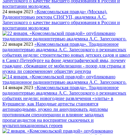
24 января 2023
«Комсомольская правда» (Москва).
Радиоинтервью ректора СПбГУП, академика А.С.
Запесоцкого о качестве высшего образования в России и
воспитании молодежи
22 января 2023
«Комсомольская правда». Традиционное
радиоинтервью академика А.С. Запесоцкого о резонансных
событиях недели: строительство новых детских садов и школ
в Санкт-Петербурге на фоне демографической ямы, почему
граждане, сбежавшие от мобилизации - позор для страны и
нужна ли современному обществу цензура
14 января 2023
«Комсомольская правда». Традиционное
радиоинтервью академика А.С. Запесоцкого о резонансных
событиях недели: новогодние развлечения «элиты» в
Куршавеле, как Народные артисты становятся
антинародными, нужно ли аннулировать дипломы
противникам спецоперации и влияние западных
пропагандистов на восприятие сказочных и
мультипликационных героев