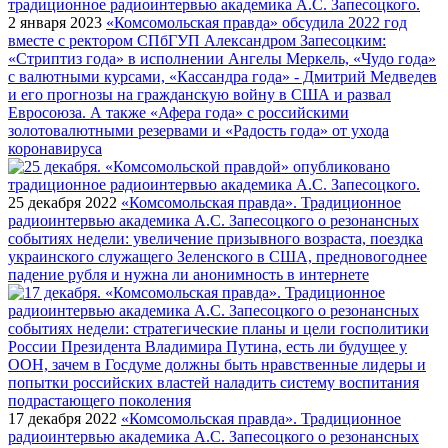
2 января 2023
«Комсомольская правда» обсудила 2022 год
вместе с ректором СПбГУП Александром Запесоцким:
«Стриптиз года» в исполнении Ангелы Меркель, «Чудо года»
с валютными курсами, «Кассандра года» - Дмитрий Медведев
и его прогнозы на гражданскую войну в США и развал
Евросоюза. А также «Афера года» с российскими
золотовалютными резервами и «Радость года» от ухода
коронавируса
25 декабря 2022
«Комсомольская правда». Традиционное
радиоинтервью академика А.С. Запесоцкого о резонансных
событиях недели: увеличение призывного возраста, поездка
украинского служащего Зеленского в США, предновогоднее
падение рубля и нужна ли анонимность в интернете
17 декабря 2022
«Комсомольская правда». Традиционное
радиоинтервью академика А.С. Запесоцкого о резонансных