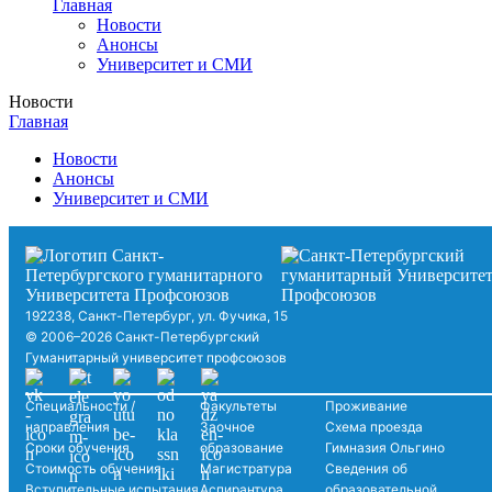
Главная
Новости
Анонсы
Университет и СМИ
Новости
Главная
Новости
Анонсы
Университет и СМИ
192238, Санкт-Петербург, ул. Фучика, 15
© 2006–2026 Санкт-Петербургский
Гуманитарный университет профсоюзов
Специальности /
Факультеты
Проживание
направления
Заочное
Схема проезда
Сроки обучения
образование
Гимназия Ольгино
Стоимость обучения
Магистратура
Сведения об
Вступительные испытания
Аспирантура
образовательной