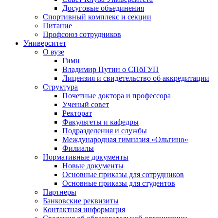
Досуговые объединения
Спортивный комплекс и секции
Питание
Профсоюз сотрудников
Университет
О вузе
Гимн
Владимир Путин о СПбГУП
Лицензия и свидетельство об аккредитации
Структура
Почетные доктора и профессора
Ученый совет
Ректорат
Факультеты и кафедры
Подразделения и службы
Международная гимназия «Ольгино»
Филиалы
Нормативные документы
Новые документы
Основные приказы для сотрудников
Основные приказы для студентов
Партнеры
Банковские реквизиты
Контактная информация