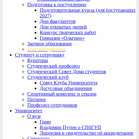
Подготовка к поступлению
Подготовительные курсы (для поступающих
2027)
Дни факультетов
Дни открытых дверей
Конкурс творческих работ
Гимназия «Ольгино»
Заочное образование
Блог абитуриента
Студенту и сотруднику
Кураторы
Студенческий профсоюз
Студенческий Совет Дома студентов
Студенческий клуб
Совет Клуба Университета
Досуговые объединения
Спортивный комплекс и секции
Питание
Профсоюз сотрудников
Университет
О вузе
Гимн
Владимир Путин о СПбГУП
Лицензия и свидетельство об аккредитации
Структура