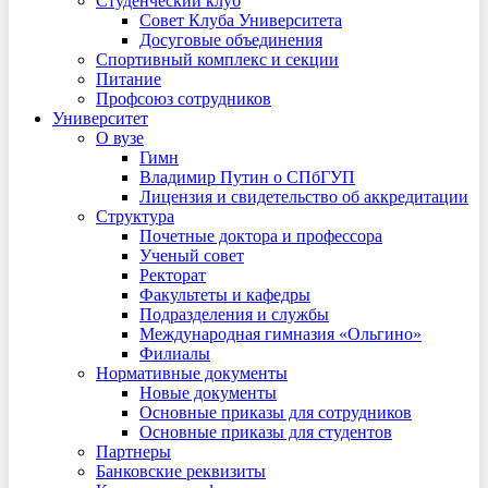
Студенческий клуб
Совет Клуба Университета
Досуговые объединения
Спортивный комплекс и секции
Питание
Профсоюз сотрудников
Университет
О вузе
Гимн
Владимир Путин о СПбГУП
Лицензия и свидетельство об аккредитации
Структура
Почетные доктора и профессора
Ученый совет
Ректорат
Факультеты и кафедры
Подразделения и службы
Международная гимназия «Ольгино»
Филиалы
Нормативные документы
Новые документы
Основные приказы для сотрудников
Основные приказы для студентов
Партнеры
Банковские реквизиты