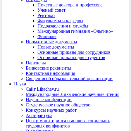
Почетные доктора и профессора
Ученый совет
Ректорат
Факультеты и кафедры
Подразделения и службы
Международная гимназия «Ольгино»
Филиалы
Нормативные документы
Новые документы
Основные приказы для сотрудников
Основные приказы для студентов
Партнеры
Банковские реквизиты
Контактная информация
Сведения об образовательной организации
Наука
Сайт Lihachev.ru
Международные Лихачевские научные чтения
Научные конференции
Студенческое научное общество
Конкурсы научных работ
Аспирантура
Центр мониторинга и анализа социально-
трудовых конфликтов