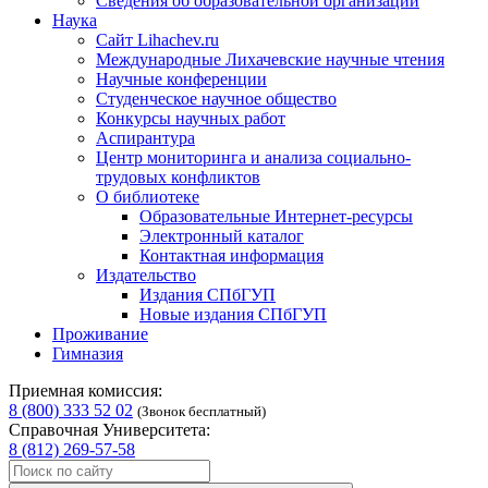
Сведения об образовательной организации
Наука
Сайт Lihachev.ru
Международные Лихачевские научные чтения
Научные конференции
Студенческое научное общество
Конкурсы научных работ
Аспирантура
Центр мониторинга и анализа социально-
трудовых конфликтов
О библиотеке
Образовательные Интернет-ресурсы
Электронный каталог
Контактная информация
Издательство
Издания СПбГУП
Новые издания СПбГУП
Проживание
Гимназия
Приемная комиссия:
8 (800) 333 52 02
(Звонок бесплатный)
Справочная Университета:
8 (812) 269-57-58