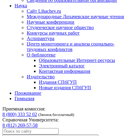
Сведения об образовательной организации
Наука
Сайт Lihachev.ru
Международные Лихачевские научные чтения
Научные конференции
Студенческое научное общество
Конкурсы научных работ
Аспирантура
Центр мониторинга и анализа социально-
трудовых конфликтов
О библиотеке
Образовательные Интернет-ресурсы
Электронный каталог
Контактная информация
Издательство
Издания СПбГУП
Новые издания СПбГУП
Проживание
Гимназия
Приемная комиссия:
8 (800) 333 52 02
(Звонок бесплатный)
Справочная Университета:
8 (812) 269-57-58