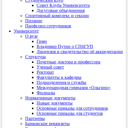
Студенческий клуб
Совет Клуба Университета
Досуговые объединения
Спортивный комплекс и секции
Питание
Профсоюз сотрудников
Университет
О вузе
Гимн
Владимир Путин о СПбГУП
Лицензия и свидетельство об аккредитации
Структура
Почетные доктора и профессора
Ученый совет
Ректорат
Факультеты и кафедры
Подразделения и службы
Международная гимназия «Ольгино»
Филиалы
Нормативные документы
Новые документы
Основные приказы для сотрудников
Основные приказы для студентов
Партнеры
Банковские реквизиты