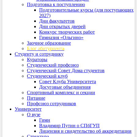
Подготовка к поступлению
Подготовительные курсы (для поступающих
2027)
Дни факультетов
Дни открытых дверей
Конкурс творческих работ
Гимназия «Ольгино»
Заочное образование
Блог абитуриента
Студенту и сотруднику
Кураторы
Студенческий профсоюз
Студенческий Совет Дома студентов
Студенческий клуб
Совет Клуба Университета
Досуговые объединения
Спортивный комплекс и секции
Питание
Профсоюз сотрудников
Университет
О вузе
Гимн
Владимир Путин о СПбГУП
Лицензия и свидетельство об аккредитации
Структура