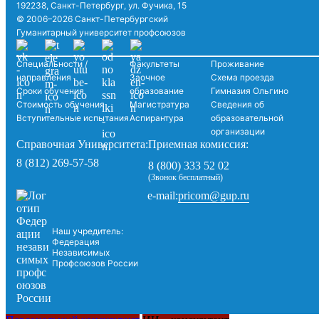
192238, Санкт-Петербург, ул. Фучика, 15
© 2006–2026 Санкт-Петербургский
Гуманитарный университет профсоюзов
Специальности /
Факультеты
Проживание
направления
Заочное
Схема проезда
Сроки обучения
образование
Гимназия Ольгино
Стоимость обучения
Магистратура
Сведения об
Вступительные испытания
Аспирантура
образовательной
организации
Справочная Университета:
Приемная комиссия:
8 (812) 269-57-58
8 (800) 333 52 02
(Звонок бесплатный)
pricom@gup.ru
e-mail:
Наш учредитель:
Федерация
Независимых
Профсоюзов России