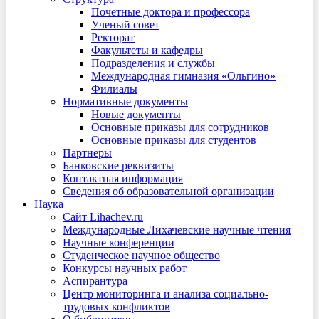
Почетные доктора и профессора
Ученый совет
Ректорат
Факультеты и кафедры
Подразделения и службы
Международная гимназия «Ольгино»
Филиалы
Нормативные документы
Новые документы
Основные приказы для сотрудников
Основные приказы для студентов
Партнеры
Банковские реквизиты
Контактная информация
Сведения об образовательной организации
Наука
Сайт Lihachev.ru
Международные Лихачевские научные чтения
Научные конференции
Студенческое научное общество
Конкурсы научных работ
Аспирантура
Центр мониторинга и анализа социально-
трудовых конфликтов