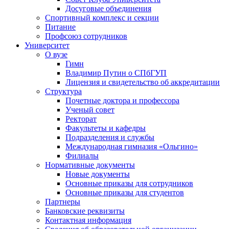
Досуговые объединения
Спортивный комплекс и секции
Питание
Профсоюз сотрудников
Университет
О вузе
Гимн
Владимир Путин о СПбГУП
Лицензия и свидетельство об аккредитации
Структура
Почетные доктора и профессора
Ученый совет
Ректорат
Факультеты и кафедры
Подразделения и службы
Международная гимназия «Ольгино»
Филиалы
Нормативные документы
Новые документы
Основные приказы для сотрудников
Основные приказы для студентов
Партнеры
Банковские реквизиты
Контактная информация