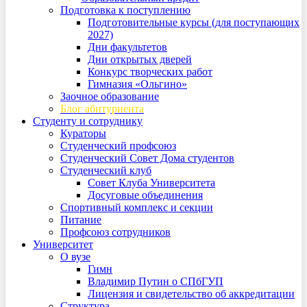
Подготовка к поступлению
Подготовительные курсы (для поступающих
2027)
Дни факультетов
Дни открытых дверей
Конкурс творческих работ
Гимназия «Ольгино»
Заочное образование
Блог абитуриента
Студенту и сотруднику
Кураторы
Студенческий профсоюз
Студенческий Совет Дома студентов
Студенческий клуб
Совет Клуба Университета
Досуговые объединения
Спортивный комплекс и секции
Питание
Профсоюз сотрудников
Университет
О вузе
Гимн
Владимир Путин о СПбГУП
Лицензия и свидетельство об аккредитации
Структура