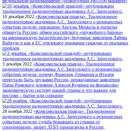
федеральном радиомарафоне «Новогодний PRO100 марафон»
10 декабря 2022
«Комсомольская правда». Традиционное
радиоинтервью академика А.С. Запесоцкого о резонансных
событиях недели: признание Ангелы Меркель в попытке
обмануть Россию, обмен российского «оружейного барона»
на американскую баскетболистку, безумные заявления Лаймы
Вайкуле и как в ЕС отвлекают внимание граждан от реальных
проблем
3 декабря 2022
«Комсомольская правда». Традиционное
радиоинтервью академика А.С.Запесоцкого о резонансных
событиях недели: почему Франция, Германия и Италия
перестали быть друзьями России, неожиданные заявления
Папы Римского, влияние Алексея Кудрина на финансово-
экономическую систему нашей страны и что важнее для
россиян – бытие или сознание
28 ноября 2022
«Комсомольская правда». Традиционное
радиоинтервью академика А.С. Запесоцкого о резонансных
событиях недели: судьба бежавших из страны от
спецоперации, запрет ЛГБТ-пропаганды в России,