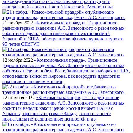
нововведения Росстата относительно проституции и
скандальный сериал с Настей Ивлеевой «Монастырь»
21 ноября 2022
«Комсомольская правда». Традиционное
радиоинтервью академика А.С. Запесоцкого о резонансных
событиях недели: дальнейшее развитие отношений с
Украиной и США, обострение конфликта курдов и турок и
95-летие СПбГУП
12 ноября 2022
«Комсомольская правда». Традиционное
радиоинтервью академика А.С. Запесоцкого о резонансных
событиях недели: победа Республиканцев на выборах в США,
отвод наших войск от Херсона, как возродить идеологию,
сохранив плюрализм мнений
22 октября 2022
«Комсомольская правда». Традиционное
радиоинтервью академика А.С. Запесоцкого о резонансных
событиях недели: какой ценой Россия выбьет НАТО с
Украины, прогнозы о развале Запада, закон о запрете
пропаганды нетрадиционных ценностей и др.