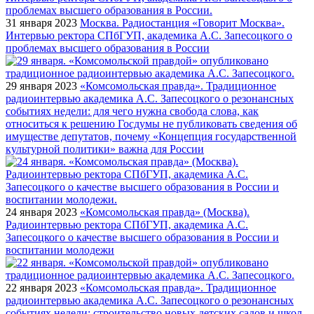
31 января 2023
Москва. Радиостанция «Говорит Москва».
Интервью ректора СПбГУП, академика А.С. Запесоцкого о
проблемах высшего образования в России
29 января 2023
«Комсомольская правда». Традиционное
радиоинтервью академика А.С. Запесоцкого о резонансных
событиях недели: для чего нужна свобода слова, как
относиться к решению Госдумы не публиковать сведения об
имуществе депутатов, почему «Концепция государственной
культурной политики» важна для России
24 января 2023
«Комсомольская правда» (Москва).
Радиоинтервью ректора СПбГУП, академика А.С.
Запесоцкого о качестве высшего образования в России и
воспитании молодежи
22 января 2023
«Комсомольская правда». Традиционное
радиоинтервью академика А.С. Запесоцкого о резонансных
событиях недели: строительство новых детских садов и школ