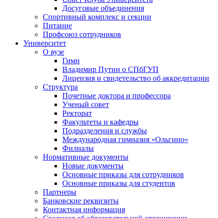
Досуговые объединения
Спортивный комплекс и секции
Питание
Профсоюз сотрудников
Университет
О вузе
Гимн
Владимир Путин о СПбГУП
Лицензия и свидетельство об аккредитации
Структура
Почетные доктора и профессора
Ученый совет
Ректорат
Факультеты и кафедры
Подразделения и службы
Международная гимназия «Ольгино»
Филиалы
Нормативные документы
Новые документы
Основные приказы для сотрудников
Основные приказы для студентов
Партнеры
Банковские реквизиты
Контактная информация