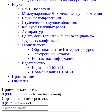
Сведения об образовательной организации
Наука
Сайт Lihachev.ru
Международные Лихачевские научные чтения
Научные конференции
Студенческое научное общество
Конкурсы научных работ
Аспирантура
Центр мониторинга и анализа социально-
трудовых конфликтов
О библиотеке
Образовательные Интернет-ресурсы
Электронный каталог
Контактная информация
Издательство
Издания СПбГУП
Новые издания СПбГУП
Проживание
Гимназия
Приемная комиссия:
8 (800) 333 52 02
(Звонок бесплатный)
Справочная Университета:
8 (812) 269-57-58