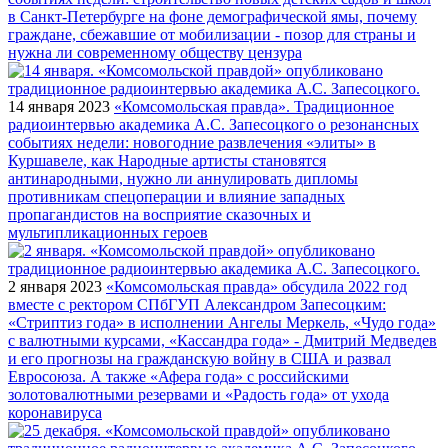
в Санкт-Петербурге на фоне демографической ямы, почему
граждане, сбежавшие от мобилизации - позор для страны и
нужна ли современному обществу цензура
14 января 2023
«Комсомольская правда». Традиционное
радиоинтервью академика А.С. Запесоцкого о резонансных
событиях недели: новогодние развлечения «элиты» в
Куршавеле, как Народные артисты становятся
антинародными, нужно ли аннулировать дипломы
противникам спецоперации и влияние западных
пропагандистов на восприятие сказочных и
мультипликационных героев
2 января 2023
«Комсомольская правда» обсудила 2022 год
вместе с ректором СПбГУП Александром Запесоцким:
«Стриптиз года» в исполнении Ангелы Меркель, «Чудо года»
с валютными курсами, «Кассандра года» - Дмитрий Медведев
и его прогнозы на гражданскую войну в США и развал
Евросоюза. А также «Афера года» с российскими
золотовалютными резервами и «Радость года» от ухода
коронавируса