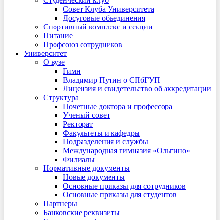
Студенческий клуб
Совет Клуба Университета
Досуговые объединения
Спортивный комплекс и секции
Питание
Профсоюз сотрудников
Университет
О вузе
Гимн
Владимир Путин о СПбГУП
Лицензия и свидетельство об аккредитации
Структура
Почетные доктора и профессора
Ученый совет
Ректорат
Факультеты и кафедры
Подразделения и службы
Международная гимназия «Ольгино»
Филиалы
Нормативные документы
Новые документы
Основные приказы для сотрудников
Основные приказы для студентов
Партнеры
Банковские реквизиты