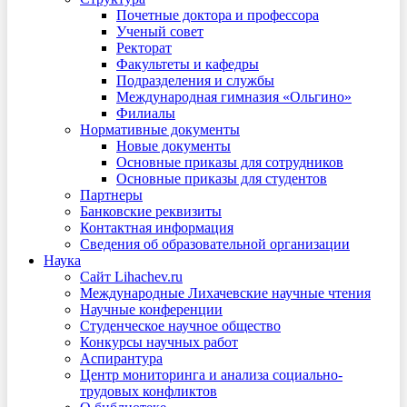
Почетные доктора и профессора
Ученый совет
Ректорат
Факультеты и кафедры
Подразделения и службы
Международная гимназия «Ольгино»
Филиалы
Нормативные документы
Новые документы
Основные приказы для сотрудников
Основные приказы для студентов
Партнеры
Банковские реквизиты
Контактная информация
Сведения об образовательной организации
Наука
Сайт Lihachev.ru
Международные Лихачевские научные чтения
Научные конференции
Студенческое научное общество
Конкурсы научных работ
Аспирантура
Центр мониторинга и анализа социально-
трудовых конфликтов