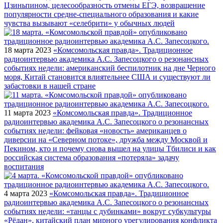
Цзиньпином, целесообразность отмены ЕГЭ, возвращение
популярности средне-специального образования и какие
чувства вызывают «селебрити» у обычных людей
18 марта 2023
«Комсомольская правда». Традиционное
радиоинтервью академика А.С. Запесоцкого о резонансных
событиях недели: американский беспилотник на дне Черного
моря, Китай становится влиятельнее США и существуют ли
забастовки в нашей стране
11 марта 2023
«Комсомольская правда». Традиционное
радиоинтервью академика А.С. Запесоцкого о резонансных
событиях недели: фейковая «новость» американцев о
диверсии на «Северном потоке», дружба между Москвой и
Пекином, кто и почему снова вышел на улицы Тбилиси и как
российская система образования «потеряла» задачу
воспитания
4 марта 2023
«Комсомольская правда». Традиционное
радиоинтервью академика А.С. Запесоцкого о резонансных
событиях недели: «танцы с дубинками» вокруг субкультуры
«Рёдан», китайский план мирного урегулирования конфликта