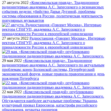
27 августа 2022
«Комсомольская правда». Традиционное
радиоинтервью академика А.С. Запесоцкого о резонансных
событиях недели: убийство Дарьи Дугиной, проблемы
системы образования в России, политическая деятельность
популярных музыкантов
27 августа 2022
Радиостанция «Говорит Москва». Интервью
ректора СПбГУП, академика А.С. Запесоцкого о
принадлежности России к европейской цивилизации
29 мая 2022
«Комсомольская правда». Традиционное
радиоинтервью академика А.С. Запесоцкого по актуальным
проблемам: конец Болонской системы, Петербургский
экономический форум, новые правила правописания и день
рождения Петербурга
22 мая 2022
«Комсомольской правдой» опубликовано
традиционное радиоинтервью академика А.С. Запесоцкого.
Обсуждаются наиболее актуальные проблемы: Украина,
культурный провал Евросоюза, катастрофа российского
образования, нехватка пионеров