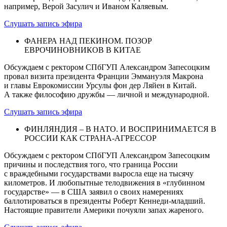
например, Верой Засулич и Иваном Каляевым.
Слушать запись эфира
ФАНЕРА НАД ПЕКИНОМ. ПОЗОР
ЕВРОЧИНОВНИКОВ В КИТАЕ
Обсуждаем с ректором СПбГУП Александром Запесоцким
провал визита президента Франции Эммануэля Макрона
и главы Еврокомиссии Урсулы фон дер Ляйен в Китай.
А также философию дружбы — личной и международной.
Слушать запись эфира
ФИНЛЯНДИЯ – В НАТО. И ВОСПРИНИМАЕТСЯ В
РОССИИ КАК СТРАНА-АГРЕССОР
Обсуждаем с ректором СПбГУП Александром Запесоцким
причины и последствия того, что граница России
с враждебными государствами выросла еще на тысячу
километров. И любопытные телодвижения в «глубинном
государстве» — в США заявил о своих намерениях
баллотироваться в президенты Роберт Кеннеди-младший.
Настоящие правители Америки почуяли запах жареного.