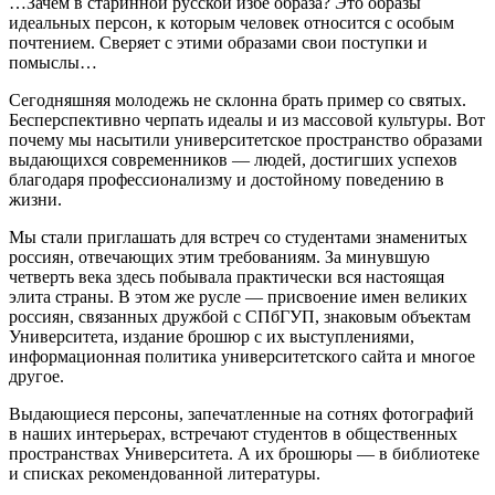
…Зачем в старинной русской избе образа? Это образы
идеальных персон, к которым человек относится с особым
почтением. Сверяет с этими образами свои поступки и
помыслы…
Сегодняшняя молодежь не склонна брать пример со святых.
Бесперспективно черпать идеалы и из массовой культуры. Вот
почему мы насытили университетское пространство образами
выдающихся современников — людей, достигших успехов
благодаря профессионализму и достойному поведению в
жизни.
Мы стали приглашать для встреч со студентами знаменитых
россиян, отвечающих этим требованиям. За минувшую
четверть века здесь побывала практически вся настоящая
элита страны. В этом же русле — присвоение имен великих
россиян, связанных дружбой с СПбГУП, знаковым объектам
Университета, издание брошюр с их выступлениями,
информационная политика университетского сайта и многое
другое.
Выдающиеся персоны, запечатленные на сотнях фотографий
в наших интерьерах, встречают студентов в общественных
пространствах Университета. А их брошюры — в библиотеке
и списках рекомендованной литературы.