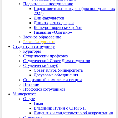
Подготовка к поступлению
Подготовительные курсы (для поступающих
2027)
Дни факультетов
Дни открытых дверей
Конкурс творческих работ
Гимназия «Ольгино»
Заочное образование
Блог абитуриента
Студенту и сотруднику
Кураторы
Студенческий профсоюз
Студенческий Совет Дома студентов
Студенческий клуб
Совет Клуба Университета
Досуговые объединения
Спортивный комплекс и секции
Питание
Профсоюз сотрудников
Университет
О вузе
Гимн
Владимир Путин о СПбГУП
Лицензия и свидетельство об аккредитации
Структура