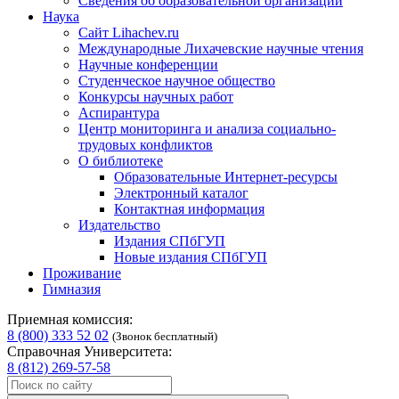
Сведения об образовательной организации
Наука
Сайт Lihachev.ru
Международные Лихачевские научные чтения
Научные конференции
Студенческое научное общество
Конкурсы научных работ
Аспирантура
Центр мониторинга и анализа социально-
трудовых конфликтов
О библиотеке
Образовательные Интернет-ресурсы
Электронный каталог
Контактная информация
Издательство
Издания СПбГУП
Новые издания СПбГУП
Проживание
Гимназия
Приемная комиссия:
8 (800) 333 52 02
(Звонок бесплатный)
Справочная Университета:
8 (812) 269-57-58