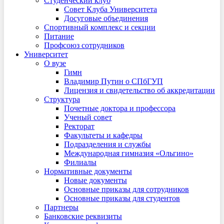
Студенческий клуб
Совет Клуба Университета
Досуговые объединения
Спортивный комплекс и секции
Питание
Профсоюз сотрудников
Университет
О вузе
Гимн
Владимир Путин о СПбГУП
Лицензия и свидетельство об аккредитации
Структура
Почетные доктора и профессора
Ученый совет
Ректорат
Факультеты и кафедры
Подразделения и службы
Международная гимназия «Ольгино»
Филиалы
Нормативные документы
Новые документы
Основные приказы для сотрудников
Основные приказы для студентов
Партнеры
Банковские реквизиты