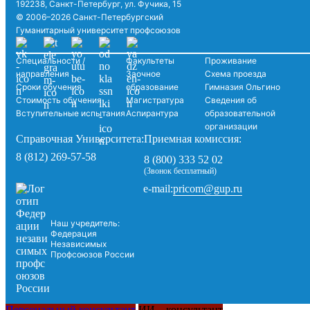
192238, Санкт-Петербург, ул. Фучика, 15
© 2006–2026 Санкт-Петербургский
Гуманитарный университет профсоюзов
Специальности /
Факультеты
Проживание
направления
Заочное
Схема проезда
Сроки обучения
образование
Гимназия Ольгино
Стоимость обучения
Магистратура
Сведения об
Вступительные испытания
Аспирантура
образовательной
организации
Справочная Университета:
Приемная комиссия:
8 (812) 269-57-58
8 (800) 333 52 02
(Звонок бесплатный)
pricom@gup.ru
e-mail:
Наш учредитель:
Федерация
Независимых
Профсоюзов России
Персональный консультант
ИИ – консультант