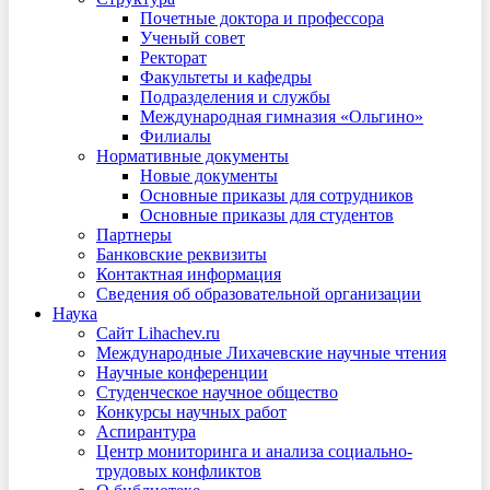
Почетные доктора и профессора
Ученый совет
Ректорат
Факультеты и кафедры
Подразделения и службы
Международная гимназия «Ольгино»
Филиалы
Нормативные документы
Новые документы
Основные приказы для сотрудников
Основные приказы для студентов
Партнеры
Банковские реквизиты
Контактная информация
Сведения об образовательной организации
Наука
Сайт Lihachev.ru
Международные Лихачевские научные чтения
Научные конференции
Студенческое научное общество
Конкурсы научных работ
Аспирантура
Центр мониторинга и анализа социально-
трудовых конфликтов