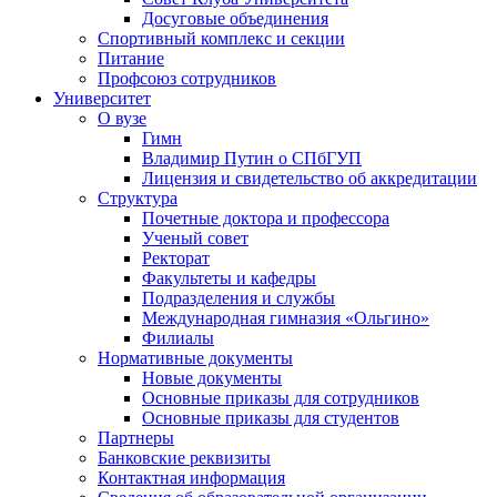
Досуговые объединения
Спортивный комплекс и секции
Питание
Профсоюз сотрудников
Университет
О вузе
Гимн
Владимир Путин о СПбГУП
Лицензия и свидетельство об аккредитации
Структура
Почетные доктора и профессора
Ученый совет
Ректорат
Факультеты и кафедры
Подразделения и службы
Международная гимназия «Ольгино»
Филиалы
Нормативные документы
Новые документы
Основные приказы для сотрудников
Основные приказы для студентов
Партнеры
Банковские реквизиты
Контактная информация