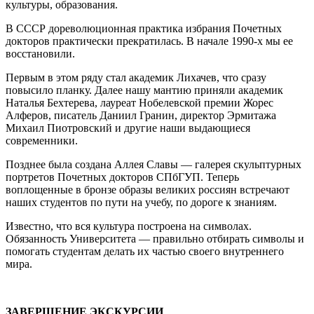
культуры, образования.
В СССР дореволюционная практика избрания Почетных
докторов практически прекратилась. В начале 1990-х мы ее
восстановили.
Первым в этом ряду стал академик Лихачев, что сразу
повысило планку. Далее нашу мантию приняли академик
Наталья Бехтерева, лауреат Нобелевской премии Жорес
Алферов, писатель Даниил Гранин, директор Эрмитажа
Михаил Пиотровский и другие наши выдающиеся
современники.
Позднее была создана Аллея Славы — галерея скульптурных
портретов Почетных докторов СПбГУП. Теперь
воплощенные в бронзе образы великих россиян встречают
наших студентов по пути на учебу, по дороге к знаниям.
Известно, что вся культура построена на символах.
Обязанность Университета — правильно отбирать символы и
помогать студентам делать их частью своего внутреннего
мира.
ЗАВЕРШЕНИЕ ЭКСКУРСИИ