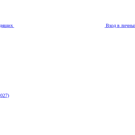
идящих
Вход в личны
027)