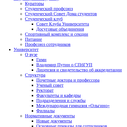
Кураторы
Студенческий профсоюз
Студенческий Совет Дома студентов
Студенческий клуб
Совет Клуба Университета
Досуговые объединения
Спортивный комплекс и секции
Питание
Профсоюз сотрудников
Университет
О вузе
Гимн
Владимир Путин о СПбГУП
Лицензия и свидетельство об аккредитации
Структура
Почетные доктора и профессора
Ученый совет
Ректорат
Факультеты и кафедры
Подразделения и службы
Международная гимназия «Ольгино»
Филиалы
Нормативные документы
Новые документы
Основные приказы для сотрудников