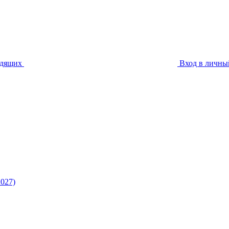
идящих
Вход в личны
027)