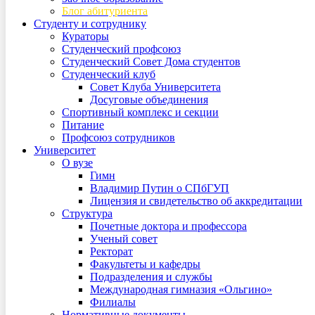
Блог абитуриента
Студенту и сотруднику
Кураторы
Студенческий профсоюз
Студенческий Совет Дома студентов
Студенческий клуб
Совет Клуба Университета
Досуговые объединения
Спортивный комплекс и секции
Питание
Профсоюз сотрудников
Университет
О вузе
Гимн
Владимир Путин о СПбГУП
Лицензия и свидетельство об аккредитации
Структура
Почетные доктора и профессора
Ученый совет
Ректорат
Факультеты и кафедры
Подразделения и службы
Международная гимназия «Ольгино»
Филиалы
Нормативные документы