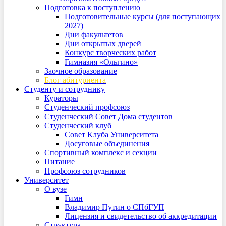
Подготовка к поступлению
Подготовительные курсы (для поступающих
2027)
Дни факультетов
Дни открытых дверей
Конкурс творческих работ
Гимназия «Ольгино»
Заочное образование
Блог абитуриента
Студенту и сотруднику
Кураторы
Студенческий профсоюз
Студенческий Совет Дома студентов
Студенческий клуб
Совет Клуба Университета
Досуговые объединения
Спортивный комплекс и секции
Питание
Профсоюз сотрудников
Университет
О вузе
Гимн
Владимир Путин о СПбГУП
Лицензия и свидетельство об аккредитации
Структура