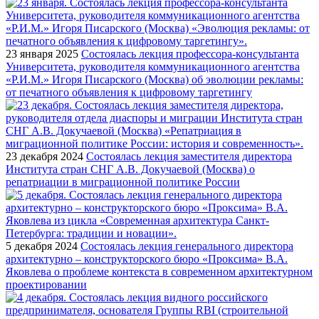
23 января 2025
Состоялась лекция профессора-консультанта
Университета, руководителя коммуникационного агентства
«Р.И.М.» Игоря Писарского (Москва) об эволюции рекламы:
от печатного объявления к цифровому таргетингу
23 декабря 2024
Состоялась лекция заместителя директора
Института стран СНГ А.В. Докучаевой (Москва) о
репатриации в миграционной политике России
5 декабря 2024
Состоялась лекция генерального директора
архитектурно – конструкторского бюро «Проксима» В.А.
Яковлева о проблеме контекста в современном архитектурном
проектировании