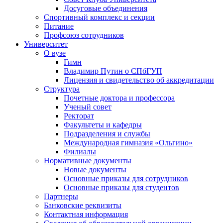
Досуговые объединения
Спортивный комплекс и секции
Питание
Профсоюз сотрудников
Университет
О вузе
Гимн
Владимир Путин о СПбГУП
Лицензия и свидетельство об аккредитации
Структура
Почетные доктора и профессора
Ученый совет
Ректорат
Факультеты и кафедры
Подразделения и службы
Международная гимназия «Ольгино»
Филиалы
Нормативные документы
Новые документы
Основные приказы для сотрудников
Основные приказы для студентов
Партнеры
Банковские реквизиты
Контактная информация