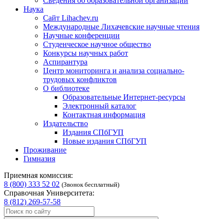
Сведения об образовательной организации
Наука
Сайт Lihachev.ru
Международные Лихачевские научные чтения
Научные конференции
Студенческое научное общество
Конкурсы научных работ
Аспирантура
Центр мониторинга и анализа социально-
трудовых конфликтов
О библиотеке
Образовательные Интернет-ресурсы
Электронный каталог
Контактная информация
Издательство
Издания СПбГУП
Новые издания СПбГУП
Проживание
Гимназия
Приемная комиссия:
8 (800) 333 52 02
(Звонок бесплатный)
Справочная Университета:
8 (812) 269-57-58