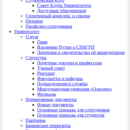
Студенческий клуб
Совет Клуба Университета
Досуговые объединения
Спортивный комплекс и секции
Питание
Профсоюз сотрудников
Университет
О вузе
Гимн
Владимир Путин о СПбГУП
Лицензия и свидетельство об аккредитации
Структура
Почетные доктора и профессора
Ученый совет
Ректорат
Факультеты и кафедры
Подразделения и службы
Международная гимназия «Ольгино»
Филиалы
Нормативные документы
Новые документы
Основные приказы для сотрудников
Основные приказы для студентов
Партнеры
Банковские реквизиты