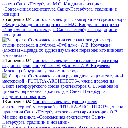
25 апреля 2024
Состоялась лекция главы архитектурного бюро
«Земцов, Кондиайн и партнеры» М.О. Кондиайна из цикла
«Современная архитектура Санкт-Петербурга: традиции и
новации»
24 апреля 2024
Состоялась лекция генерального директора
студии перевода и дубляжа «РуФилмс» А.В. Козуляева
(Москва) об аудиовизуальном переводе
18 апреля 2024
Состоялась лекция руководителя
архитектурной мастерской «FUTURA-ARCHITECTS», члена
правления Санкт-Петербургского союза архитекторов О.В.
Манова из цикла «Современная архитектура Санкт-
Петербурга: традиции и новации»