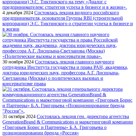
4 декабря 2024
Состоялась лекция видного российского
предпринимателя, основателя Группы RBI (строительной
корпорации) Э.С. Тиктинского о стратегии успеха в бизнесе и
в жизни
30 ноября 2024
Состоялась лекция главного научного
сотрудника Института государства и права РАН, академика,
доктора юридических наук, профессора А.Г. Лисицына-
Светланова (Москва) о политических вызовах и
консерватизме права
31 октября 2024
Состоялась лекция ген. директора агентства
GenerationBrand & Communications и маркетинговой компании
«Григорьев Борис и Партнеры» Б.А. Григорьева о
позиционировании бренда «Россия»