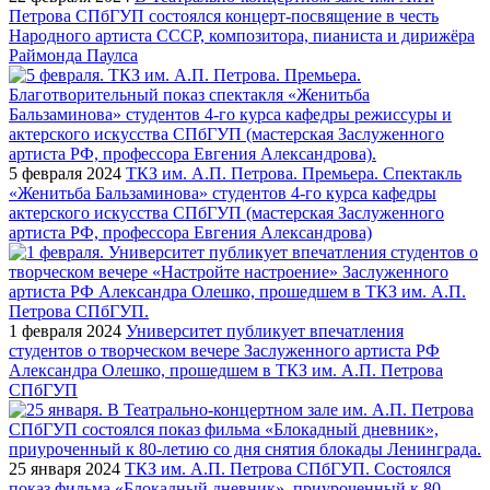
Петрова СПбГУП состоялся концерт-посвящение в честь
Народного артиста СССР, композитора, пианиста и дирижёра
Раймонда Паулса
5 февраля 2024
ТКЗ им. А.П. Петрова. Премьера. Спектакль
«Женитьба Бальзаминова» студентов 4-го курса кафедры
актерского искусства СПбГУП (мастерская Заслуженного
артиста РФ, профессора Евгения Александрова)
1 февраля 2024
Университет публикует впечатления
студентов о творческом вечере Заслуженного артиста РФ
Александра Олешко, прошедшем в ТКЗ им. А.П. Петрова
СПбГУП
25 января 2024
ТКЗ им. А.П. Петрова СПбГУП. Состоялся
показ фильма «Блокадный дневник», приуроченный к 80-