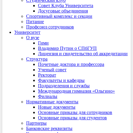
Студенческий клуб
Совет Клуба Университета
Досуговые объединения
Спортивный комплекс и секции
Питание
Профсоюз сотрудников
Университет
О вузе
Гимн
Владимир Путин о СПбГУП
Лицензия и свидетельство об аккредитации
Структура
Почетные доктора и профессора
Ученый совет
Ректорат
Факультеты и кафедры
Подразделения и службы
Международная гимназия «Ольгино»
Филиалы
Нормативные документы
Новые документы
Основные приказы для сотрудников
Основные приказы для студентов
Партнеры
Банковские реквизиты