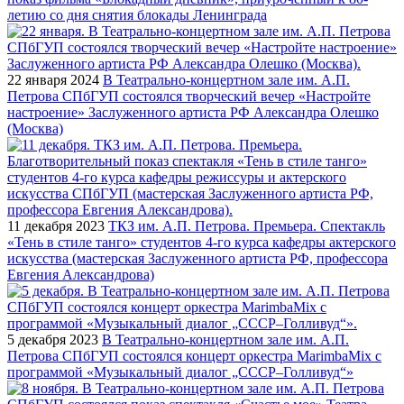
летию со дня снятия блокады Ленинграда
22 января 2024
В Театрально-концертном зале им. А.П.
Петрова СПбГУП состоялся творческий вечер «Настройте
настроение» Заслуженного артиста РФ Александра Олешко
(Москва)
11 декабря 2023
ТКЗ им. А.П. Петрова. Премьера. Спектакль
«Тень в стиле танго» студентов 4-го курса кафедры актерского
искусства (мастерская Заслуженного артиста РФ, профессора
Евгения Александрова)
5 декабря 2023
В Театрально-концертном зале им. А.П.
Петрова СПбГУП состоялся концерт оркестра MarimbaMix с
программой «Музыкальный диалог „СССР–Голливуд“»