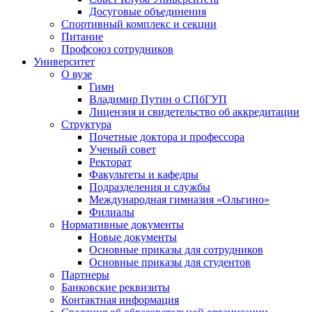
Досуговые объединения
Спортивный комплекс и секции
Питание
Профсоюз сотрудников
Университет
О вузе
Гимн
Владимир Путин о СПбГУП
Лицензия и свидетельство об аккредитации
Структура
Почетные доктора и профессора
Ученый совет
Ректорат
Факультеты и кафедры
Подразделения и службы
Международная гимназия «Ольгино»
Филиалы
Нормативные документы
Новые документы
Основные приказы для сотрудников
Основные приказы для студентов
Партнеры
Банковские реквизиты
Контактная информация