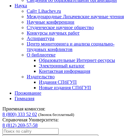
Сведения об образовательной организации
Наука
Сайт Lihachev.ru
Международные Лихачевские научные чтения
Научные конференции
Студенческое научное общество
Конкурсы научных работ
Аспирантура
Центр мониторинга и анализа социально-
трудовых конфликтов
О библиотеке
Образовательные Интернет-ресурсы
Электронный каталог
Контактная информация
Издательство
Издания СПбГУП
Новые издания СПбГУП
Проживание
Гимназия
Приемная комиссия:
8 (800) 333 52 02
(Звонок бесплатный)
Справочная Университета:
8 (812) 269-57-58