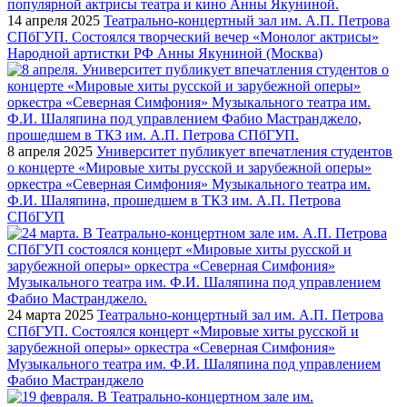
14 апреля 2025
Театрально-концертный зал им. А.П. Петрова
СПбГУП. Состоялся творческий вечер «Монолог актрисы»
Народной артистки РФ Анны Якуниной (Москва)
8 апреля 2025
Университет публикует впечатления студентов
о концерте «Мировые хиты русской и зарубежной оперы»
оркестра «Северная Симфония» Музыкального театра им.
Ф.И. Шаляпина, прошедшем в ТКЗ им. А.П. Петрова
СПбГУП
24 марта 2025
Театрально-концертный зал им. А.П. Петрова
СПбГУП. Состоялся концерт «Мировые хиты русской и
зарубежной оперы» оркестра «Северная Симфония»
Музыкального театра им. Ф.И. Шаляпина под управлением
Фабио Мастранджело