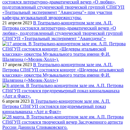
21 апреля 2023
В Театрально-концертном зале им. А.П.
Петрова состоялся литературно-драматический вечер «О
любви», подготовленный студенческой творческой группой
СПбГУП «Театральный эксперимент "Авансцена"»
17 апреля 2023
В Театрально-концертном зале им. А.П.
Петрова СПбГУП состоялся концерт «Шедевры итальянской
классики» оркестра Музыкального театра имени Ф.И.
Шаляпина («Мюзик-Холл»)
6 апреля 2023
В Театрально-концертном зале им. А.П.
Петрова СПбГУП состоялся предпремьерный показ
киноальманаха «Арт и Факт»