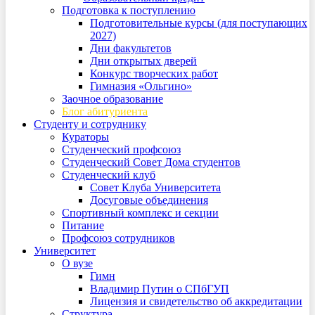
Подготовка к поступлению
Подготовительные курсы (для поступающих
2027)
Дни факультетов
Дни открытых дверей
Конкурс творческих работ
Гимназия «Ольгино»
Заочное образование
Блог абитуриента
Студенту и сотруднику
Кураторы
Студенческий профсоюз
Студенческий Совет Дома студентов
Студенческий клуб
Совет Клуба Университета
Досуговые объединения
Спортивный комплекс и секции
Питание
Профсоюз сотрудников
Университет
О вузе
Гимн
Владимир Путин о СПбГУП
Лицензия и свидетельство об аккредитации
Структура