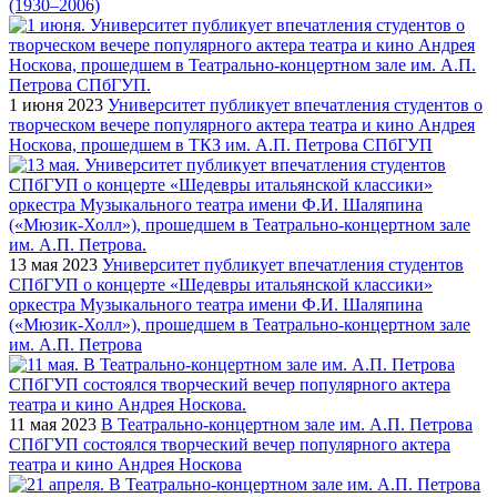
(1930–2006)
1 июня 2023
Университет публикует впечатления студентов о
творческом вечере популярного актера театра и кино Андрея
Носкова, прошедшем в ТКЗ им. А.П. Петрова СПбГУП
13 мая 2023
Университет публикует впечатления студентов
СПбГУП о концерте «Шедевры итальянской классики»
оркестра Музыкального театра имени Ф.И. Шаляпина
(«Мюзик-Холл»), прошедшем в Театрально-концертном зале
им. А.П. Петрова
11 мая 2023
В Театрально-концертном зале им. А.П. Петрова
СПбГУП состоялся творческий вечер популярного актера
театра и кино Андрея Носкова