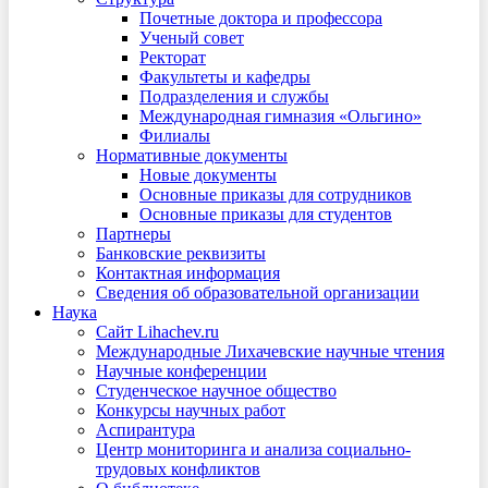
Почетные доктора и профессора
Ученый совет
Ректорат
Факультеты и кафедры
Подразделения и службы
Международная гимназия «Ольгино»
Филиалы
Нормативные документы
Новые документы
Основные приказы для сотрудников
Основные приказы для студентов
Партнеры
Банковские реквизиты
Контактная информация
Сведения об образовательной организации
Наука
Сайт Lihachev.ru
Международные Лихачевские научные чтения
Научные конференции
Студенческое научное общество
Конкурсы научных работ
Аспирантура
Центр мониторинга и анализа социально-
трудовых конфликтов