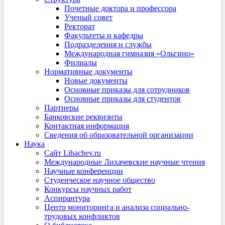
Почетные доктора и профессора
Ученый совет
Ректорат
Факультеты и кафедры
Подразделения и службы
Международная гимназия «Ольгино»
Филиалы
Нормативные документы
Новые документы
Основные приказы для сотрудников
Основные приказы для студентов
Партнеры
Банковские реквизиты
Контактная информация
Сведения об образовательной организации
Наука
Сайт Lihachev.ru
Международные Лихачевские научные чтения
Научные конференции
Студенческое научное общество
Конкурсы научных работ
Аспирантура
Центр мониторинга и анализа социально-
трудовых конфликтов