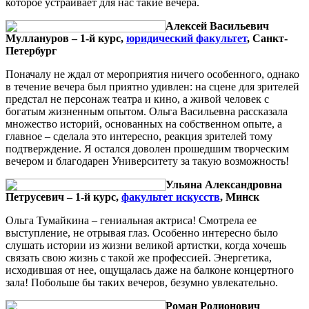
которое устраивает для нас такие вечера.
Алексей Васильевич
Муллануров – 1-й курс,
юридический факультет
, Санкт-
Петербург
Поначалу не ждал от мероприятия ничего особенного, однако
в течение вечера был приятно удивлен: на сцене для зрителей
предстал не персонаж театра и кино, а живой человек с
богатым жизненным опытом. Ольга Васильевна рассказала
множество историй, основанных на собственном опыте, а
главное – сделала это интересно, реакция зрителей тому
подтверждение. Я остался доволен прошедшим творческим
вечером и благодарен Университету за такую возможность!
Ульяна Александровна
Петрусевич – 1-й курс,
факультет искусств
, Минск
Ольга Тумайкина – гениальная актриса! Смотрела ее
выступление, не отрывая глаз. Особенно интересно было
слушать истории из жизни великой артистки, когда хочешь
связать свою жизнь с такой же профессией. Энергетика,
исходившая от нее, ощущалась даже на балконе концертного
зала! Побольше бы таких вечеров, безумно увлекательно.
Роман Родионович