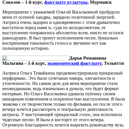
Соколов – 1-й курс,
факультет культуры
, Мурманск
Мероприятие с уважаемой Ольгой Васильевной пробудило
меня от осенней хандры, зарядило позитивной энергией.
Актриса очень задорно и одновременно с этим драматично
выступила перед нами и, судя по аплодисментам, ее
выступление понравилось абсолютно всем, никто не остался
равнодушен. Я был тронут исполнением песен, буквально
воспринимая тональность голоса и звучание нот как
полноценную историю.
Дарья Романовна
Мальгина – 1-й курс,
экономический факультет
, Тольятти
Актриса Ольга Тумайкина продемонстрировала прекрасный
перформанс. Это было сочетание юмора, элегантности и
утонченности. На самом деле для меня мероприятие стало
неожиданным, ведь изначально я думала, что будет формат
интервью. Но Ольга Васильевна удивила публику своим
шикарным появлением и искренностью выступления. Я была
знакома с ее творчеством только по фильмам, но после этого
вечера хочется рассмотреть и театральную деятельность
актрисы. У выступающей прекрасный голос, она исполнила
чудесные песни. Я была в восторге от этого вечера.
Огромную благодарность хочется выразить руководству вуза,