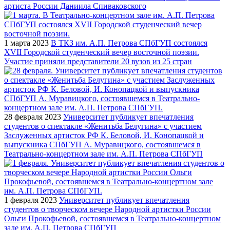
артиста России Даниила Спиваковского
1 марта 2023
В ТКЗ им. А.П. Петрова СПбГУП состоялся
XVII Городской студенческий вечер восточной поэзии.
Участие приняли представители 20 вузов из 25 стран
28 февраля 2023
Университет публикует впечатления
студентов о спектакле «Женитьба Белугина» с участием
Заслуженных артисток РФ К. Беловой, И. Конопацкой и
выпускника СПбГУП А. Муравицкого, состоявшемся в
Театрально-концертном зале им. А.П. Петрова СПбГУП
1 февраля 2023
Университет публикует впечатления
студентов о творческом вечере Народной артистки России
Ольги Прокофьевой, состоявшемся в Театрально-концертном
зале им. А.П. Петрова СПбГУП