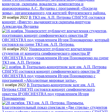
20 ноября 2022
В ТКЗ им. А.П. Петрова СПбГУП состоялся
концерт «Вместе» выдающегося скрипача-виртуоза
Александра Якушева
16 ноября 2022
Университет публикует впечатления
студентов от концерта симфонического оркестра IP
ORCHESTRA под управлением Игоря Пономаренко на сцене
ТКЗ им. А.П. Петрова
1 ноября 2022
В Театрально-концертном зале им. А.П.
Петрова СПбГУП состоялся концерт симфонического
оркестра IP ORCHESTRA под управлением Игоря
Пономаренко