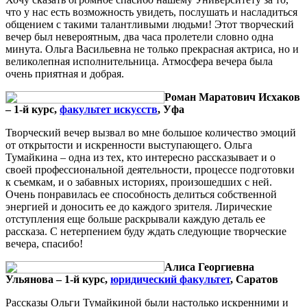
что у нас есть возможность увидеть, послушать и насладиться
общением с такими талантливыми людьми! Этот творческий
вечер был невероятным, два часа пролетели словно одна
минута. Ольга Васильевна не только прекрасная актриса, но и
великолепная исполнительница. Атмосфера вечера была
очень приятная и добрая.
Роман Маратович Исхаков
– 1-й курс,
факультет искусств
, Уфа
Творческий вечер вызвал во мне большое количество эмоций
от открытости и искренности выступающего. Ольга
Тумайкина – одна из тех, кто интересно рассказывает и о
своей профессиональной деятельности, процессе подготовки
к съемкам, и о забавных историях, произошедших с ней.
Очень понравилась ее способность делиться собственной
энергией и доносить ее до каждого зрителя. Лирические
отступления еще больше раскрывали каждую деталь ее
рассказа. С нетерпением буду ждать следующие творческие
вечера, спасибо!
Алиса Георгиевна
Ульянова – 1-й курс,
юридический факультет
, Саратов
Рассказы Ольги Тумайкиной были настолько искренними и