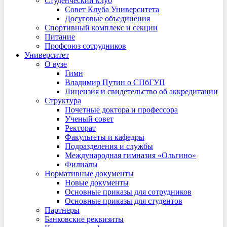
Студенческий клуб
Совет Клуба Университета
Досуговые объединения
Спортивный комплекс и секции
Питание
Профсоюз сотрудников
Университет
О вузе
Гимн
Владимир Путин о СПбГУП
Лицензия и свидетельство об аккредитации
Структура
Почетные доктора и профессора
Ученый совет
Ректорат
Факультеты и кафедры
Подразделения и службы
Международная гимназия «Ольгино»
Филиалы
Нормативные документы
Новые документы
Основные приказы для сотрудников
Основные приказы для студентов
Партнеры
Банковские реквизиты