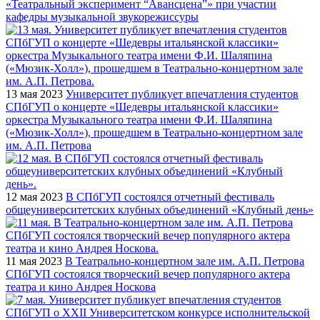
«Театральный эксперимент “Авансцена”» при участии
кафедры музыкальной звукорежиссуры
13 мая 2023
Университет публикует впечатления студентов
СПбГУП о концерте «Шедевры итальянской классики»
оркестра Музыкального театра имени Ф.И. Шаляпина
(«Мюзик-Холл»), прошедшем в Театрально-концертном зале
им. А.П. Петрова
12 мая 2023
В СПбГУП состоялся отчетный фестиваль
общеуниверситетских клубных объединений «Клубный день»
11 мая 2023
В Театрально-концертном зале им. А.П. Петрова
СПбГУП состоялся творческий вечер популярного актера
театра и кино Андрея Носкова