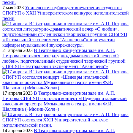
7 мая 2023
Университет публикует впечатления студентов
СПбГУП о XXII Университетском конкурсе исполнительской
песни
21 апреля 2023
В Театрально-концертном зале им. А.П.
Петрова состоялся литературно-драматический вечер «О
любви», подготовленный студенческой творческой группой
СПбГУП «Театральный эксперимент "Авансцена"»
17 апреля 2023
В Театрально-концертном зале им. А.П.
Петрова СПбГУП состоялся концерт «Шедевры итальянской
классики» оркестра Музыкального театра имени Ф.И.
Шаляпина («Мюзик-Холл»)
14 апреля 2023
В Театрально-концертном зале им. А.П.