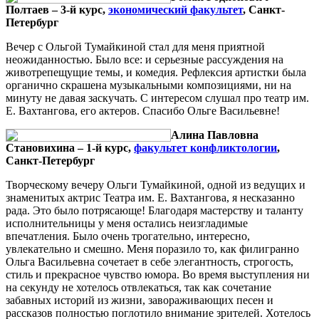
Полтаев – 3-й курс,
экономический факультет
, Санкт-
Петербург
Вечер с Ольгой Тумайкиной стал для меня приятной
неожиданностью. Было все: и серьезные рассуждения на
животрепещущие темы, и комедия. Рефлексия артистки была
органично скрашена музыкальными композициями, ни на
минуту не давая заскучать. С интересом слушал про театр им.
Е. Вахтангова, его актеров. Спасибо Ольге Васильевне!
Алина Павловна
Становихина – 1-й курс,
факультет конфликтологии
,
Санкт-Петербург
Творческому вечеру Ольги Тумайкиной, одной из ведущих и
знаменитых актрис Театра им. Е. Вахтангова, я несказанно
рада. Это было потрясающе! Благодаря мастерству и таланту
исполнительницы у меня остались неизгладимые
впечатления. Было очень трогательно, интересно,
увлекательно и смешно. Меня поразило то, как филигранно
Ольга Васильевна сочетает в себе элегантность, строгость,
стиль и прекрасное чувство юмора. Во время выступления ни
на секунду не хотелось отвлекаться, так как сочетание
забавных историй из жизни, завораживающих песен и
рассказов полностью поглотило внимание зрителей. Хотелось