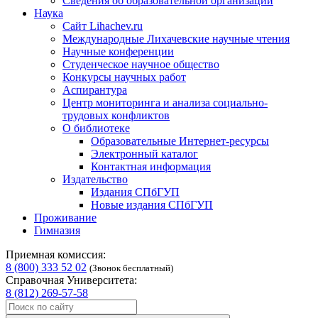
Сведения об образовательной организации
Наука
Сайт Lihachev.ru
Международные Лихачевские научные чтения
Научные конференции
Студенческое научное общество
Конкурсы научных работ
Аспирантура
Центр мониторинга и анализа социально-
трудовых конфликтов
О библиотеке
Образовательные Интернет-ресурсы
Электронный каталог
Контактная информация
Издательство
Издания СПбГУП
Новые издания СПбГУП
Проживание
Гимназия
Приемная комиссия:
8 (800) 333 52 02
(Звонок бесплатный)
Справочная Университета:
8 (812) 269-57-58