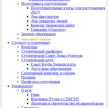
Подготовка к поступлению
Подготовительные курсы (для поступающих
2027)
Дни факультетов
Дни открытых дверей
Конкурс творческих работ
Гимназия «Ольгино»
Заочное образование
Блог абитуриента
Студенту и сотруднику
Кураторы
Студенческий профсоюз
Студенческий Совет Дома студентов
Студенческий клуб
Совет Клуба Университета
Досуговые объединения
Спортивный комплекс и секции
Питание
Профсоюз сотрудников
Университет
О вузе
Гимн
Владимир Путин о СПбГУП
Лицензия и свидетельство об аккредитации
Структура