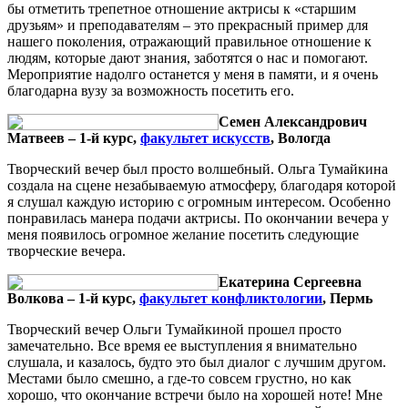
бы отметить трепетное отношение актрисы к «старшим
друзьям» и преподавателям – это прекрасный пример для
нашего поколения, отражающий правильное отношение к
людям, которые дают знания, заботятся о нас и помогают.
Мероприятие надолго останется у меня в памяти, и я очень
благодарна вузу за возможность посетить его.
Семен Александрович
Матвеев – 1-й курс,
факультет искусств
, Вологда
Творческий вечер был просто волшебный. Ольга Тумайкина
создала на сцене незабываемую атмосферу, благодаря которой
я слушал каждую историю с огромным интересом. Особенно
понравилась манера подачи актрисы. По окончании вечера у
меня появилось огромное желание посетить следующие
творческие вечера.
Екатерина Сергеевна
Волкова – 1-й курс,
факультет конфликтологии
, Пермь
Творческий вечер Ольги Тумайкиной прошел просто
замечательно. Все время ее выступления я внимательно
слушала, и казалось, будто это был диалог с лучшим другом.
Местами было смешно, а где-то совсем грустно, но как
хорошо, что окончание встречи было на хорошей ноте! Мне