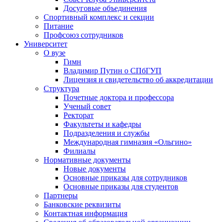
Досуговые объединения
Спортивный комплекс и секции
Питание
Профсоюз сотрудников
Университет
О вузе
Гимн
Владимир Путин о СПбГУП
Лицензия и свидетельство об аккредитации
Структура
Почетные доктора и профессора
Ученый совет
Ректорат
Факультеты и кафедры
Подразделения и службы
Международная гимназия «Ольгино»
Филиалы
Нормативные документы
Новые документы
Основные приказы для сотрудников
Основные приказы для студентов
Партнеры
Банковские реквизиты
Контактная информация