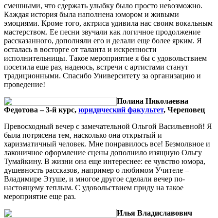
смешными, что сдержать улыбку было просто невозможно.
Каждая история была наполнена юмором и живыми
эмоциями. Кроме того, актриса удивила нас своим вокальным
мастерством. Ее песни звучали как логичное продолжение
рассказанного, дополняли его и делали еще более ярким. Я
осталась в восторге от таланта и искренности
исполнительницы. Такое мероприятие я бы с удовольствием
посетила еще раз, надеюсь, встречи с артистами станут
традиционными. Спасибо Университету за организацию и
проведение!
Полина Николаевна
Федотова – 3-й курс,
юридический факультет
, Череповец
Превосходный вечер с замечательной Ольгой Васильевной! Я
была потрясена тем, насколько она открытый и
харизматичный человек. Мне понравилось все! Безмолвное и
лаконичное оформление сцены дополнило изящную Ольгу
Тумайкину. В жизни она еще интереснее: ее чувство юмора,
душевность рассказов, например о любимом Учителе –
Владимире Этуше, и многое другое сделали вечер по-
настоящему теплым. С удовольствием приду на такое
мероприятие еще раз.
Илья Владиславович