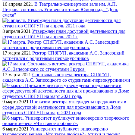
16 апреля 2021
В Театрально-концертном зале им. А.П.
Петрова состоялась Университетская Юморсиада "День
смеха"
8 апреля 2021
Утвержден план досуговой деятельности для
студентов СПбГУП на апрель 2021 г
17 марта 2021
Ректор СПбГУП, академик А.С. Запесоцкий
встретился с родителями первокурсников
17 марта 2021
Состоялась встреча ректора СПбГУП,
академика А.С. Запесоцкого со студентами-первокурсниками
9 марта 2021
Приказом ректора утверждены предложения в
сфере досуговой деятельности для проживающих в Доме
студентов СПбГУП на март 2021 года
6 марта 2021
Университет публикует видеоверсию
творческого вечера «Что такое любовь?» (стихи и песни)