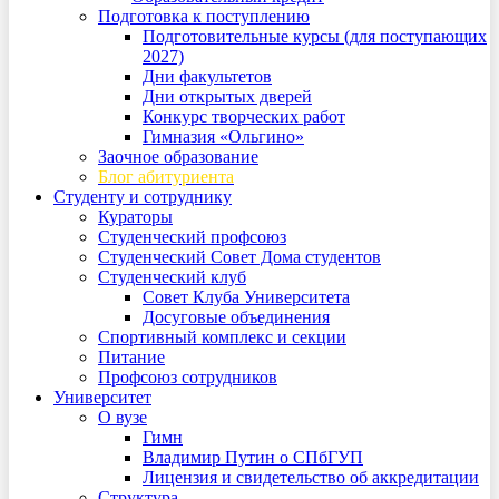
Подготовка к поступлению
Подготовительные курсы (для поступающих
2027)
Дни факультетов
Дни открытых дверей
Конкурс творческих работ
Гимназия «Ольгино»
Заочное образование
Блог абитуриента
Студенту и сотруднику
Кураторы
Студенческий профсоюз
Студенческий Совет Дома студентов
Студенческий клуб
Совет Клуба Университета
Досуговые объединения
Спортивный комплекс и секции
Питание
Профсоюз сотрудников
Университет
О вузе
Гимн
Владимир Путин о СПбГУП
Лицензия и свидетельство об аккредитации
Структура