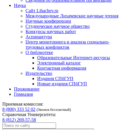
Сведения об образовательной организации
Наука
Сайт Lihachev.ru
Международные Лихачевские научные чтения
Научные конференции
Студенческое научное общество
Конкурсы научных работ
Аспирантура
Центр мониторинга и анализа социально-
трудовых конфликтов
О библиотеке
Образовательные Интернет-ресурсы
Электронный каталог
Контактная информация
Издательство
Издания СПбГУП
Новые издания СПбГУП
Проживание
Гимназия
Приемная комиссия:
8 (800) 333 52 02
(Звонок бесплатный)
Справочная Университета:
8 (812) 269-57-58