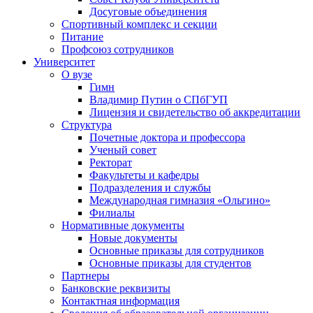
Досуговые объединения
Спортивный комплекс и секции
Питание
Профсоюз сотрудников
Университет
О вузе
Гимн
Владимир Путин о СПбГУП
Лицензия и свидетельство об аккредитации
Структура
Почетные доктора и профессора
Ученый совет
Ректорат
Факультеты и кафедры
Подразделения и службы
Международная гимназия «Ольгино»
Филиалы
Нормативные документы
Новые документы
Основные приказы для сотрудников
Основные приказы для студентов
Партнеры
Банковские реквизиты
Контактная информация