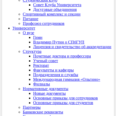
Студенческий клуб
Совет Клуба Университета
Досуговые объединения
Спортивный комплекс и секции
Питание
Профсоюз сотрудников
Университет
О вузе
Гимн
Владимир Путин о СПбГУП
Лицензия и свидетельство об аккредитации
Структура
Почетные доктора и профессора
Ученый совет
Ректорат
Факультеты и кафедры
Подразделения и службы
Международная гимназия «Ольгино»
Филиалы
Нормативные документы
Новые документы
Основные приказы для сотрудников
Основные приказы для студентов
Партнеры
Банковские реквизиты