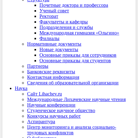
Почетные доктора и профессора
Ученый совет
Ректорат
Факультеты и кафедры
Подразделения и службы
Международная гимназия «Ольгино»
Филиалы
Нормативные документы
Новые документы
Основные приказы для сотрудников
Основные приказы для студентов
Партнеры
Банковские реквизиты
Контактная информация
Сведения об образовательной организации
Наука
Сайт Lihachev.ru
Международные Лихачевские научные чтения
Научные конференции
Студенческое научное общество
Конкурсы научных работ
Аспирантура
Центр мониторинга и анализа социально-
трудовых конфликтов