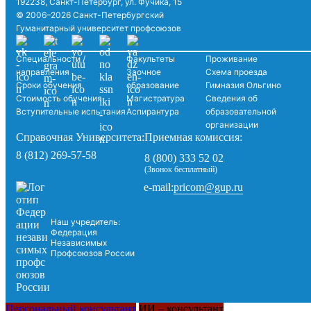
192238, Санкт-Петербург, ул. Фучика, 15
© 2006–2026 Санкт-Петербургский
Гуманитарный университет профсоюзов
Специальности /
Факультеты
Проживание
направления
Заочное
Схема проезда
Сроки обучения
образование
Гимназия Ольгино
Стоимость обучения
Магистратура
Сведения об
Вступительные испытания
Аспирантура
образовательной
организации
Справочная Университета:
Приемная комиссия:
8 (812) 269-57-58
8 (800) 333 52 02
(Звонок бесплатный)
pricom@gup.ru
e-mail:
Наш учредитель:
Федерация
Независимых
Профсоюзов России
Персональный консультант
ИИ – консультант