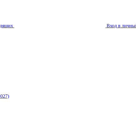
идящих
Вход в личны
027)