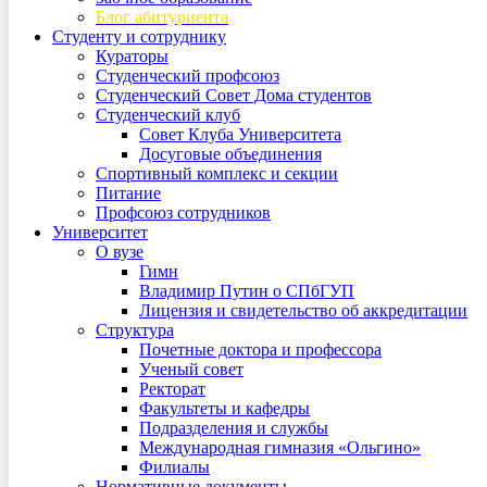
Блог абитуриента
Студенту и сотруднику
Кураторы
Студенческий профсоюз
Студенческий Совет Дома студентов
Студенческий клуб
Совет Клуба Университета
Досуговые объединения
Спортивный комплекс и секции
Питание
Профсоюз сотрудников
Университет
О вузе
Гимн
Владимир Путин о СПбГУП
Лицензия и свидетельство об аккредитации
Структура
Почетные доктора и профессора
Ученый совет
Ректорат
Факультеты и кафедры
Подразделения и службы
Международная гимназия «Ольгино»
Филиалы
Нормативные документы