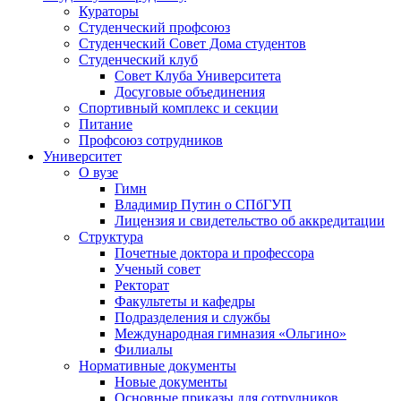
Кураторы
Студенческий профсоюз
Студенческий Совет Дома студентов
Студенческий клуб
Совет Клуба Университета
Досуговые объединения
Спортивный комплекс и секции
Питание
Профсоюз сотрудников
Университет
О вузе
Гимн
Владимир Путин о СПбГУП
Лицензия и свидетельство об аккредитации
Структура
Почетные доктора и профессора
Ученый совет
Ректорат
Факультеты и кафедры
Подразделения и службы
Международная гимназия «Ольгино»
Филиалы
Нормативные документы
Новые документы
Основные приказы для сотрудников