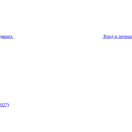
идящих
Вход в личны
027)