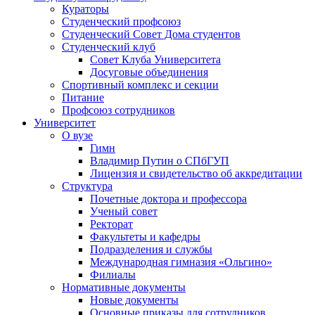
Кураторы
Студенческий профсоюз
Студенческий Совет Дома студентов
Студенческий клуб
Совет Клуба Университета
Досуговые объединения
Спортивный комплекс и секции
Питание
Профсоюз сотрудников
Университет
О вузе
Гимн
Владимир Путин о СПбГУП
Лицензия и свидетельство об аккредитации
Структура
Почетные доктора и профессора
Ученый совет
Ректорат
Факультеты и кафедры
Подразделения и службы
Международная гимназия «Ольгино»
Филиалы
Нормативные документы
Новые документы
Основные приказы для сотрудников