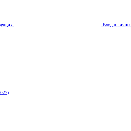
идящих
Вход в личны
027)