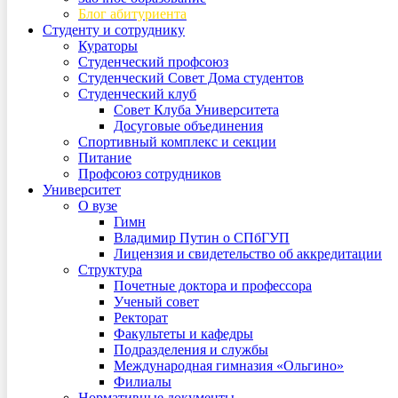
Блог абитуриента
Студенту и сотруднику
Кураторы
Студенческий профсоюз
Студенческий Совет Дома студентов
Студенческий клуб
Совет Клуба Университета
Досуговые объединения
Спортивный комплекс и секции
Питание
Профсоюз сотрудников
Университет
О вузе
Гимн
Владимир Путин о СПбГУП
Лицензия и свидетельство об аккредитации
Структура
Почетные доктора и профессора
Ученый совет
Ректорат
Факультеты и кафедры
Подразделения и службы
Международная гимназия «Ольгино»
Филиалы
Нормативные документы