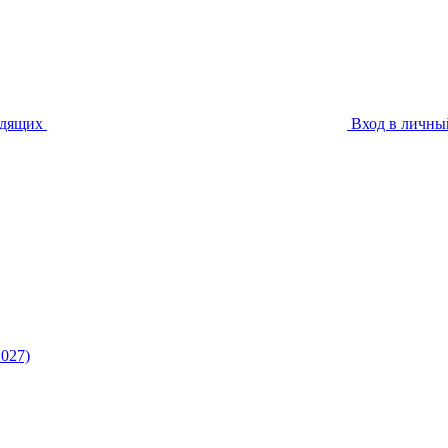
идящих
Вход в личны
027)