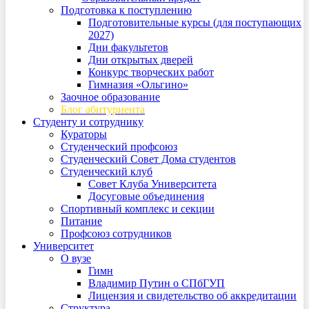
Подготовка к поступлению
Подготовительные курсы (для поступающих
2027)
Дни факультетов
Дни открытых дверей
Конкурс творческих работ
Гимназия «Ольгино»
Заочное образование
Блог абитуриента
Студенту и сотруднику
Кураторы
Студенческий профсоюз
Студенческий Совет Дома студентов
Студенческий клуб
Совет Клуба Университета
Досуговые объединения
Спортивный комплекс и секции
Питание
Профсоюз сотрудников
Университет
О вузе
Гимн
Владимир Путин о СПбГУП
Лицензия и свидетельство об аккредитации
Структура