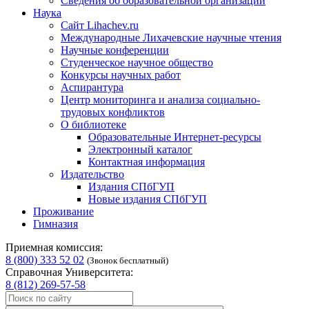
Сведения об образовательной организации
Наука
Сайт Lihachev.ru
Международные Лихачевские научные чтения
Научные конференции
Студенческое научное общество
Конкурсы научных работ
Аспирантура
Центр мониторинга и анализа социально-
трудовых конфликтов
О библиотеке
Образовательные Интернет-ресурсы
Электронный каталог
Контактная информация
Издательство
Издания СПбГУП
Новые издания СПбГУП
Проживание
Гимназия
Приемная комиссия:
8 (800) 333 52 02
(Звонок бесплатный)
Справочная Университета:
8 (812) 269-57-58