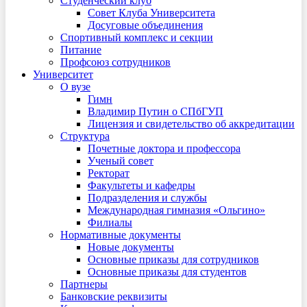
Студенческий клуб
Совет Клуба Университета
Досуговые объединения
Спортивный комплекс и секции
Питание
Профсоюз сотрудников
Университет
О вузе
Гимн
Владимир Путин о СПбГУП
Лицензия и свидетельство об аккредитации
Структура
Почетные доктора и профессора
Ученый совет
Ректорат
Факультеты и кафедры
Подразделения и службы
Международная гимназия «Ольгино»
Филиалы
Нормативные документы
Новые документы
Основные приказы для сотрудников
Основные приказы для студентов
Партнеры
Банковские реквизиты