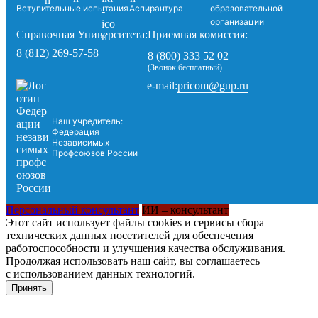
Вступительные испытания
Аспирантура
образовательной
организации
Справочная Университета:
Приемная комиссия:
8 (812) 269-57-58
8 (800) 333 52 02
(Звонок бесплатный)
pricom@gup.ru
e-mail:
Наш учредитель:
Федерация
Независимых
Профсоюзов России
Персональный консультант
ИИ – консультант
Этот сайт использует файлы cookies и сервисы сбора
технических данных посетителей для обеспечения
работоспособности и улучшения качества обслуживания.
Продолжая использовать наш сайт, вы соглашаетесь
с использованием данных технологий.
Принять