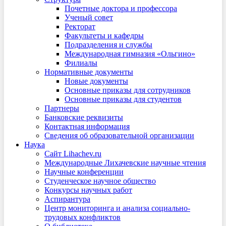
Почетные доктора и профессора
Ученый совет
Ректорат
Факультеты и кафедры
Подразделения и службы
Международная гимназия «Ольгино»
Филиалы
Нормативные документы
Новые документы
Основные приказы для сотрудников
Основные приказы для студентов
Партнеры
Банковские реквизиты
Контактная информация
Сведения об образовательной организации
Наука
Сайт Lihachev.ru
Международные Лихачевские научные чтения
Научные конференции
Студенческое научное общество
Конкурсы научных работ
Аспирантура
Центр мониторинга и анализа социально-
трудовых конфликтов