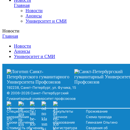
Новости
Главная
Новости
Анонсы
Университет и СМИ
Новости
Главная
Новости
Анонсы
Университет и СМИ
192238, Санкт-Петербург, ул. Фучика, 15
© 2006–2026 Санкт-Петербургский
Гуманитарный университет профсоюзов
Специальности /
Факультеты
Проживание
направления
Заочное
Схема проезда
Сроки обучения
образование
Гимназия Ольгино
Стоимость обучения
Магистратура
Сведения об