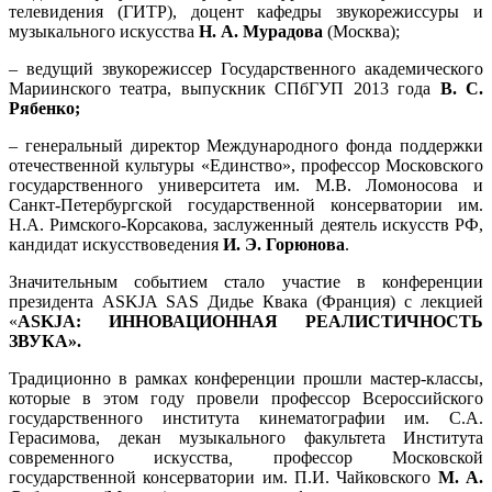
телевидения (ГИТР), доцент кафедры звукорежиссуры и
музыкального искусства
Н. А. Мурадова
(Москва);
– ведущий звукорежиссер Государственного академического
Мариинского театра, выпускник СПбГУП 2013 года
В. С.
Рябенко;
–
генеральный директор Международного фонда поддержки
отечественной культуры «Единство», профессор Московского
государственного университета им. М.В. Ломоносова и
Санкт-Петербургской государственной консерватории им.
Н.А. Римского-Корсакова, заслуженный деятель искусств РФ,
кандидат искусствоведения
И. Э. Горюнова
.
Значительным событием стало участие в конференции
президента ASKJA SAS Дидье Квака (Франция) с лекцией
«
ASKJA: ИННОВАЦИОННАЯ РЕАЛИСТИЧНОСТЬ
ЗВУКА».
Традиционно в рамках конференции прошли мастер-классы,
которые в этом году провели профессор Всероссийского
государственного института кинематографии им. С.А.
Герасимова, декан музыкального факультета Института
современного искусства
,
профессор Московской
государственной консерватории им. П.И. Чайковского
М. А.