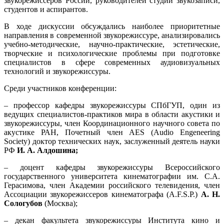
звукорежиссеров России, руководителей студий звукозаписи,
студентов и аспирантов.
В ходе дискуссии обсуждались наиболее приоритетные
направления в современной звукорежиссуре, анализировались
учебно-методические, научно-практические, эстетические,
творческие и психологические проблемы при подготовке
специалистов в сфере современных аудиовизуальных
технологий и звукорежиссуры.
Среди участников конференции:
– профессор кафедры звукорежиссуры СПбГУП, один из
ведущих специалистов-практиков мира в области акустики и
звукорежиссуры, член Координационного научного совета по
акустике РАН, Почетный член AES (Audio Engeneering
Society) доктор технических наук, заслуженный деятель науки
РФ
И. А. Алдошина;
– доцент кафедры звукорежиссуры Всероссийского
государственного университета кинематографии им. С.А.
Герасимова, член Академии российского телевидения, член
Ассоциации звукорежиссеров кинематографа (A.F.S.P.)
А. Н.
Сологубов
(Москва);
–
декан факультета звукорежиссуры Института кино и