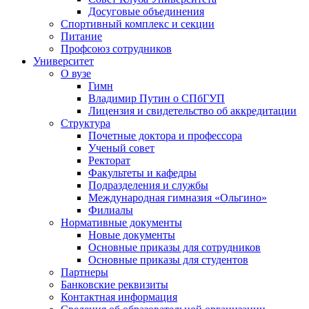
Досуговые объединения
Спортивный комплекс и секции
Питание
Профсоюз сотрудников
Университет
О вузе
Гимн
Владимир Путин о СПбГУП
Лицензия и свидетельство об аккредитации
Структура
Почетные доктора и профессора
Ученый совет
Ректорат
Факультеты и кафедры
Подразделения и службы
Международная гимназия «Ольгино»
Филиалы
Нормативные документы
Новые документы
Основные приказы для сотрудников
Основные приказы для студентов
Партнеры
Банковские реквизиты
Контактная информация