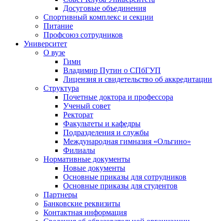
Досуговые объединения
Спортивный комплекс и секции
Питание
Профсоюз сотрудников
Университет
О вузе
Гимн
Владимир Путин о СПбГУП
Лицензия и свидетельство об аккредитации
Структура
Почетные доктора и профессора
Ученый совет
Ректорат
Факультеты и кафедры
Подразделения и службы
Международная гимназия «Ольгино»
Филиалы
Нормативные документы
Новые документы
Основные приказы для сотрудников
Основные приказы для студентов
Партнеры
Банковские реквизиты
Контактная информация