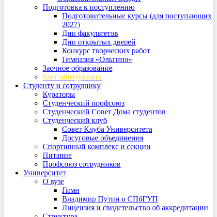
Подготовка к поступлению
Подготовительные курсы (для поступающих
2027)
Дни факультетов
Дни открытых дверей
Конкурс творческих работ
Гимназия «Ольгино»
Заочное образование
Блог абитуриента
Студенту и сотруднику
Кураторы
Студенческий профсоюз
Студенческий Совет Дома студентов
Студенческий клуб
Совет Клуба Университета
Досуговые объединения
Спортивный комплекс и секции
Питание
Профсоюз сотрудников
Университет
О вузе
Гимн
Владимир Путин о СПбГУП
Лицензия и свидетельство об аккредитации
Структура