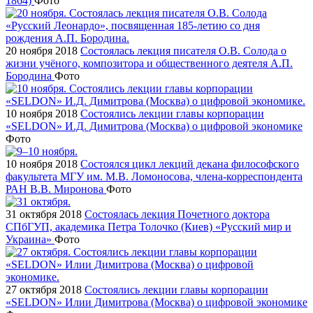
1864)
Фото
20 ноября 2018
Состоялась лекция писателя О.В. Солода о
жизни учёного, композитора и общественного деятеля А.П.
Бородина
Фото
10 ноября 2018
Состоялись лекции главы корпорации
«SELDON» И.Д. Димитрова (Москва) о цифровой экономике
Фото
10 ноября 2018
Состоялся цикл лекций декана философского
факультета МГУ им. М.В. Ломоносова, члена-корреспондента
РАН В.В. Миронова
Фото
31 октября 2018
Состоялась лекция Почетного доктора
СПбГУП, академика Петра Толочко (Киев) «Русский мир и
Украина»
Фото
27 октября 2018
Состоялись лекции главы корпорации
«SELDON» Илии Димитрова (Москва) о цифровой экономике