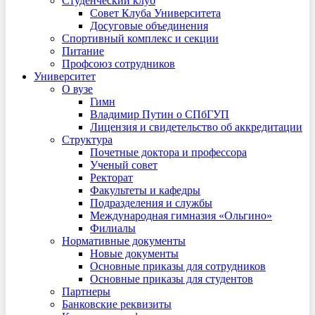
Студенческий клуб
Совет Клуба Университета
Досуговые объединения
Спортивный комплекс и секции
Питание
Профсоюз сотрудников
Университет
О вузе
Гимн
Владимир Путин о СПбГУП
Лицензия и свидетельство об аккредитации
Структура
Почетные доктора и профессора
Ученый совет
Ректорат
Факультеты и кафедры
Подразделения и службы
Международная гимназия «Ольгино»
Филиалы
Нормативные документы
Новые документы
Основные приказы для сотрудников
Основные приказы для студентов
Партнеры
Банковские реквизиты