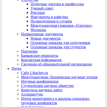
Почетные доктора и профессора
Ученый совет
Ректорат
Факультеты и кафедры
Подразделения и службы
Международная гимназия «Ольгино»
Филиалы
Нормативные документы
Новые документы
Основные приказы для сотрудников
Основные приказы для студентов
Партнеры
Банковские реквизиты
Контактная информация
Сведения об образовательной организации
Наука
Сайт Lihachev.ru
Международные Лихачевские научные чтения
Научные конференции
Студенческое научное общество
Конкурсы научных работ
Аспирантура
Центр мониторинга и анализа социально-
трудовых конфликтов