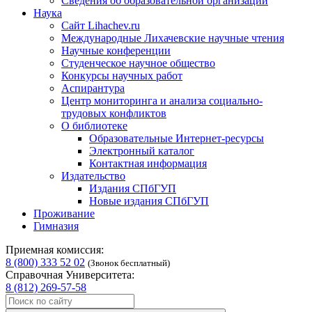
Сведения об образовательной организации
Наука
Сайт Lihachev.ru
Международные Лихачевские научные чтения
Научные конференции
Студенческое научное общество
Конкурсы научных работ
Аспирантура
Центр мониторинга и анализа социально-
трудовых конфликтов
О библиотеке
Образовательные Интернет-ресурсы
Электронный каталог
Контактная информация
Издательство
Издания СПбГУП
Новые издания СПбГУП
Проживание
Гимназия
Приемная комиссия:
8 (800) 333 52 02
(Звонок бесплатный)
Справочная Университета:
8 (812) 269-57-58