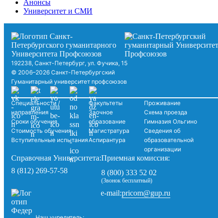
Анонсы
Университет и СМИ
192238, Санкт-Петербург, ул. Фучика, 15
© 2006–2026 Санкт-Петербургский
Гуманитарный университет профсоюзов
Специальности /
Факультеты
Проживание
направления
Заочное
Схема проезда
Сроки обучения
образование
Гимназия Ольгино
Стоимость обучения
Магистратура
Сведения об
Вступительные испытания
Аспирантура
образовательной
организации
Справочная Университета:
Приемная комиссия:
8 (812) 269-57-58
8 (800) 333 52 02
(Звонок бесплатный)
pricom@gup.ru
e-mail:
Наш учредитель: