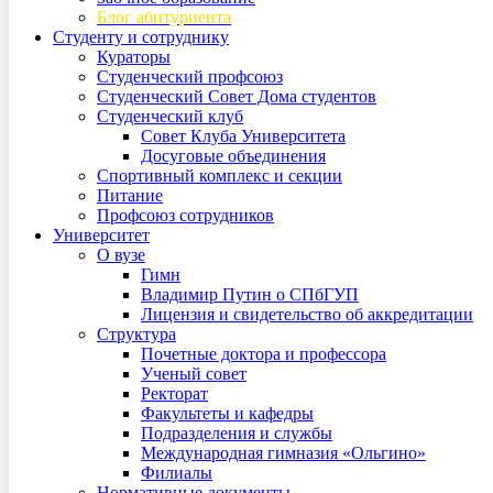
Блог абитуриента
Студенту и сотруднику
Кураторы
Студенческий профсоюз
Студенческий Совет Дома студентов
Студенческий клуб
Совет Клуба Университета
Досуговые объединения
Спортивный комплекс и секции
Питание
Профсоюз сотрудников
Университет
О вузе
Гимн
Владимир Путин о СПбГУП
Лицензия и свидетельство об аккредитации
Структура
Почетные доктора и профессора
Ученый совет
Ректорат
Факультеты и кафедры
Подразделения и службы
Международная гимназия «Ольгино»
Филиалы
Нормативные документы