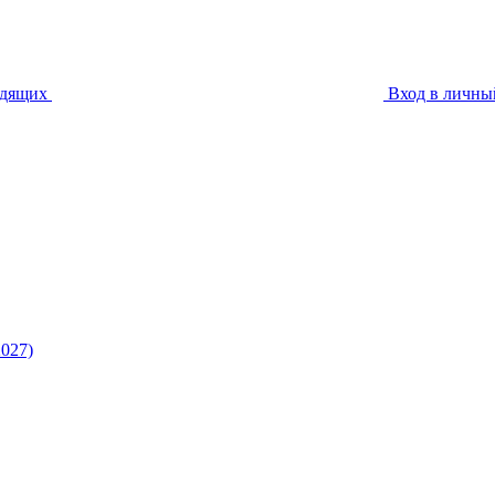
идящих
Вход в личны
027)