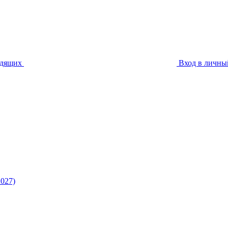
идящих
Вход в личны
027)