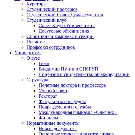
Кураторы
Студенческий профсоюз
Студенческий Совет Дома студентов
Студенческий клуб
Совет Клуба Университета
Досуговые объединения
Спортивный комплекс и секции
Питание
Профсоюз сотрудников
Университет
О вузе
Гимн
Владимир Путин о СПбГУП
Лицензия и свидетельство об аккредитации
Структура
Почетные доктора и профессора
Ученый совет
Ректорат
Факультеты и кафедры
Подразделения и службы
Международная гимназия «Ольгино»
Филиалы
Нормативные документы
Новые документы
Основные приказы для сотрудников