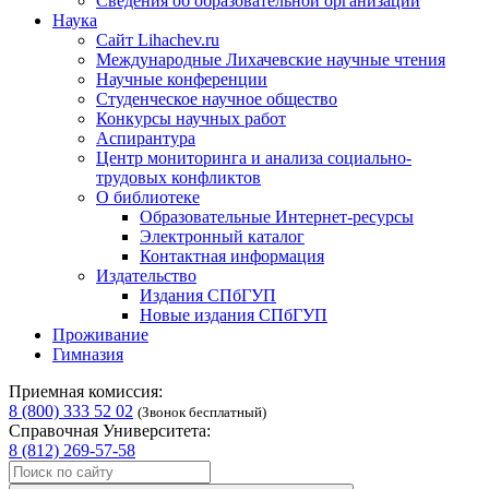
Сведения об образовательной организации
Наука
Сайт Lihachev.ru
Международные Лихачевские научные чтения
Научные конференции
Студенческое научное общество
Конкурсы научных работ
Аспирантура
Центр мониторинга и анализа социально-
трудовых конфликтов
О библиотеке
Образовательные Интернет-ресурсы
Электронный каталог
Контактная информация
Издательство
Издания СПбГУП
Новые издания СПбГУП
Проживание
Гимназия
Приемная комиссия:
8 (800) 333 52 02
(Звонок бесплатный)
Справочная Университета:
8 (812) 269-57-58