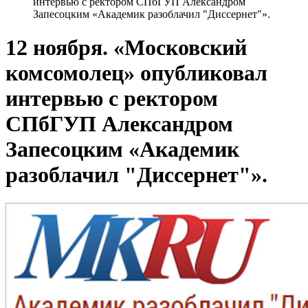
интервью с ректором СПбГУП Александром
Запесоцким «Академик разоблачил "Диссернет"».
12 ноября. «Московский
комсомолец» опубликовал
интервью с ректором
СПбГУП Александром
Запесоцким «Академик
разоблачил "Диссернет"».