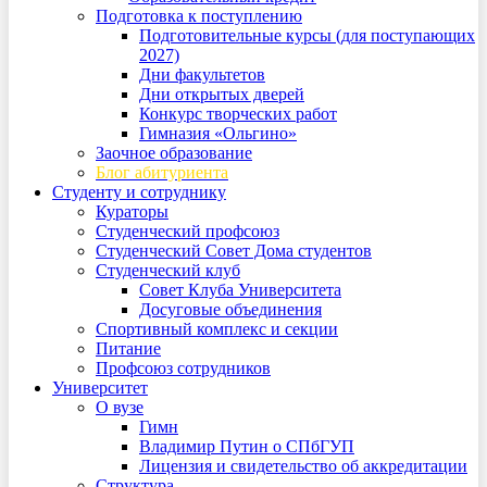
Подготовка к поступлению
Подготовительные курсы (для поступающих
2027)
Дни факультетов
Дни открытых дверей
Конкурс творческих работ
Гимназия «Ольгино»
Заочное образование
Блог абитуриента
Студенту и сотруднику
Кураторы
Студенческий профсоюз
Студенческий Совет Дома студентов
Студенческий клуб
Совет Клуба Университета
Досуговые объединения
Спортивный комплекс и секции
Питание
Профсоюз сотрудников
Университет
О вузе
Гимн
Владимир Путин о СПбГУП
Лицензия и свидетельство об аккредитации
Структура