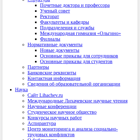
Почетные доктора и профессора
Ученый совет
Ректорат
Факультеты и кафедры
Подразделения и службы
Международная гимназия «Ольгино»
Филиалы
Нормативные документы
Новые документы
Основные приказы для сотрудников
Основные приказы для студентов
Партнеры
Банковские реквизиты
Контактная информация
Сведения об образовательной организации
Наука
Сайт Lihachev.ru
Международные Лихачевские научные чтения
Научные конференции
Студенческое научное общество
Конкурсы научных работ
Аспирантура
Центр мониторинга и анализа социально-
трудовых конфликтов