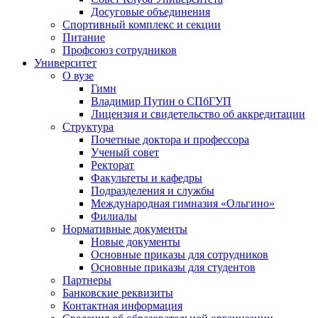
Досуговые объединения
Спортивный комплекс и секции
Питание
Профсоюз сотрудников
Университет
О вузе
Гимн
Владимир Путин о СПбГУП
Лицензия и свидетельство об аккредитации
Структура
Почетные доктора и профессора
Ученый совет
Ректорат
Факультеты и кафедры
Подразделения и службы
Международная гимназия «Ольгино»
Филиалы
Нормативные документы
Новые документы
Основные приказы для сотрудников
Основные приказы для студентов
Партнеры
Банковские реквизиты
Контактная информация