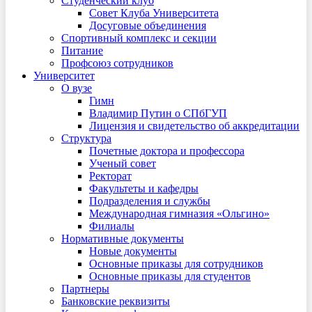
Студенческий клуб
Совет Клуба Университета
Досуговые объединения
Спортивный комплекс и секции
Питание
Профсоюз сотрудников
Университет
О вузе
Гимн
Владимир Путин о СПбГУП
Лицензия и свидетельство об аккредитации
Структура
Почетные доктора и профессора
Ученый совет
Ректорат
Факультеты и кафедры
Подразделения и службы
Международная гимназия «Ольгино»
Филиалы
Нормативные документы
Новые документы
Основные приказы для сотрудников
Основные приказы для студентов
Партнеры
Банковские реквизиты