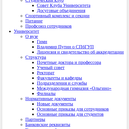
Студенческий клуб
Совет Клуба Университета
Досуговые объединения
Спортивный комплекс и секции
Питание
Профсоюз сотрудников
Университет
О вузе
Гимн
Владимир Путин о СПбГУП
Лицензия и свидетельство об аккредитации
Структура
Почетные доктора и профессора
Ученый совет
Ректорат
Факультеты и кафедры
Подразделения и службы
Международная гимназия «Ольгино»
Филиалы
Нормативные документы
Новые документы
Основные приказы для сотрудников
Основные приказы для студентов
Партнеры
Банковские реквизиты