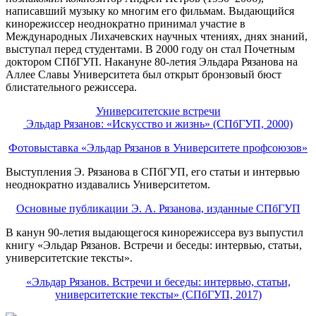
написавший музыку ко многим его фильмам. Выдающийся
кинорежиссер неоднократно принимал участие в
Международных Лихачевских научных чтениях, днях знаний,
выступал перед студентами. В 2000 году он стал Почетным
доктором СПбГУП. Накануне 80-летия Эльдара Рязанова на
Аллее Cлавы Университета был открыт бронзовый бюст
блистательного режиссера.
Университетские встречи
Эльдар Рязанов: «Искусство и жизнь» (СПбГУП, 2000)
Фотовыставка «Эльдар Рязанов в Университете профсоюзов»
Выступления Э. Рязанова в СПбГУП, его статьи и интервью
неоднократно издавались Университетом.
Основные публикации Э. А. Рязанова, изданные СПбГУП
В канун 90-летия выдающегося кинорежиссера вуз выпустил
книгу «Эльдар Рязанов. Встречи и беседы: интервью, статьи,
университетские тексты».
«Эльдар Рязанов. Встречи и беседы: интервью, статьи,
университетские тексты» (СПбГУП, 2017)