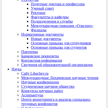
Почетные доктора и профессора
Ученый совет
Ректорат
Факультеты и кафедры
Подразделения и службы
Международная гимназия «Ольгино»
Филиалы
Нормативные документы
Новые документы
Основные приказы для сотрудников
Основные приказы для студентов
Партнеры
Банковские реквизиты
Контактная информация
Сведения об образовательной организации
Наука
Сайт Lihachev.ru
Международные Лихачевские научные чтения
Научные конференции
Студенческое научное общество
Конкурсы научных работ
Аспирантура
Центр мониторинга и анализа социально-
трудовых конфликтов