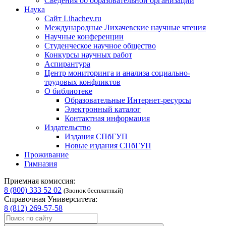
Сведения об образовательной организации
Наука
Сайт Lihachev.ru
Международные Лихачевские научные чтения
Научные конференции
Студенческое научное общество
Конкурсы научных работ
Аспирантура
Центр мониторинга и анализа социально-
трудовых конфликтов
О библиотеке
Образовательные Интернет-ресурсы
Электронный каталог
Контактная информация
Издательство
Издания СПбГУП
Новые издания СПбГУП
Проживание
Гимназия
Приемная комиссия:
8 (800) 333 52 02
(Звонок бесплатный)
Справочная Университета:
8 (812) 269-57-58