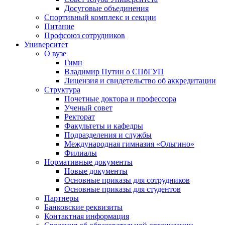
Досуговые объединения
Спортивный комплекс и секции
Питание
Профсоюз сотрудников
Университет
О вузе
Гимн
Владимир Путин о СПбГУП
Лицензия и свидетельство об аккредитации
Структура
Почетные доктора и профессора
Ученый совет
Ректорат
Факультеты и кафедры
Подразделения и службы
Международная гимназия «Ольгино»
Филиалы
Нормативные документы
Новые документы
Основные приказы для сотрудников
Основные приказы для студентов
Партнеры
Банковские реквизиты
Контактная информация