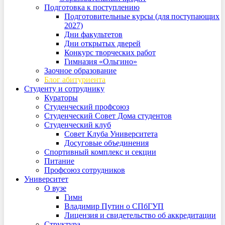
Подготовка к поступлению
Подготовительные курсы (для поступающих
2027)
Дни факультетов
Дни открытых дверей
Конкурс творческих работ
Гимназия «Ольгино»
Заочное образование
Блог абитуриента
Студенту и сотруднику
Кураторы
Студенческий профсоюз
Студенческий Совет Дома студентов
Студенческий клуб
Совет Клуба Университета
Досуговые объединения
Спортивный комплекс и секции
Питание
Профсоюз сотрудников
Университет
О вузе
Гимн
Владимир Путин о СПбГУП
Лицензия и свидетельство об аккредитации
Структура