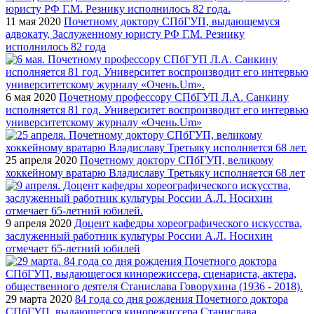
11 мая 2020
Почетному доктору СПбГУП, выдающемуся
адвокату, Заслуженному юристу РФ Г.М. Резнику
исполнилось 82 года
6 мая 2020
Почетному профессору СПбГУП Л.А. Санкину
исполняется 81 год. Университет воспроизводит его интервью
университетскому журналу «Очень.Um»
25 апреля 2020
Почетному доктору СПбГУП, великому
хоккейному вратарю Владиславу Третьяку исполняется 68 лет
9 апреля 2020
Доцент кафедры хореографического искусства,
заслуженный работник культуры России А.Л. Носихин
отмечает 65-летний юбилей
29 марта 2020
84 года со дня рождения Почетного доктора
СПбГУП, выдающегося кинорежиссера Станислава